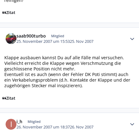
reinigen?
Zitat
Autor-Statistiken
saab900turbo
Mitglied
25. November 2007 um 15:53
25. Nov 2007
Klappe ausbauen kannst Du auf alle Fälle mal versuchen.
Vielleicht erreicht die Klappe wegen Verschmutzung die
geschlossene Position nicht mehr.
Eventuell ist es auch (wenn der Fehler DK Poti stimmt) auch
ein Verkabelungsproblem (d.h. Kontakte der Klappe und der
zugehörigen Stecker mal inspizieren).
Zitat
Autor-Statistiken
i_h
Mitglied
26. November 2007 um 18:37
26. Nov 2007