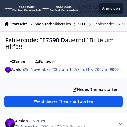
Zum Inhalt springen
SAAB CARS
Anmelden
Die Saab Gemeinschaft
Startseite
Saab Technikbereich
9000
Fehlercode: "E7590
Fehlercode: "E7590 Dauernd" Bitte um
Hilfe!!
Teilen
Follower
Avalon
25. November 2007 um 12:57
25. Nov 2007
in
9000
Neues Thema starten
Auf dieses Thema antworten
Autor-Statistiken
Avalon
Mitglied
25. November 2007 um 12:57
25. Nov 2007