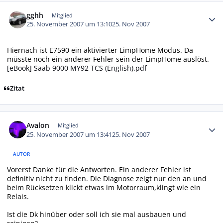
Autor-Statistiken
gghh
Mitglied
25. November 2007 um 13:10
25. Nov 2007
Hiernach ist E7590 ein aktivierter LimpHome Modus. Da
müsste noch ein anderer Fehler sein der LimpHome auslöst.
[eBook] Saab 9000 MY92 TCS (English).pdf
Zitat
Autor-Statistiken
Avalon
Mitglied
25. November 2007 um 13:41
25. Nov 2007
AUTOR
Vorerst Danke für die Antworten. Ein anderer Fehler ist
definitiv nicht zu finden. Die Diagnose zeigt nur den an und
beim Rücksetzen klickt etwas im Motorraum,klingt wie ein
Relais.
Ist die Dk hinüber oder soll ich sie mal ausbauen und