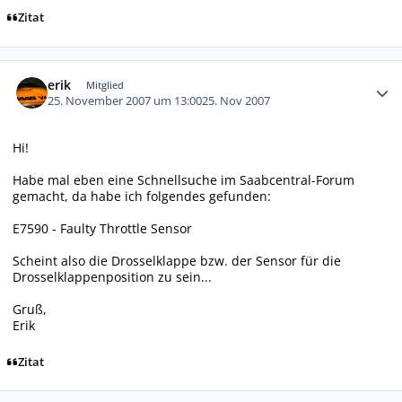
Zitat
Autor-Statistiken
erik
Mitglied
25. November 2007 um 13:00
25. Nov 2007
Hi!
Habe mal eben eine Schnellsuche im Saabcentral-Forum
gemacht, da habe ich folgendes gefunden:
E7590 - Faulty Throttle Sensor
Scheint also die Drosselklappe bzw. der Sensor für die
Drosselklappenposition zu sein...
Gruß,
Erik
Zitat