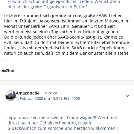
Freu mich schon auf gelegentliche Treffen. Wer ist denn
hier so der große Organisator in Berlin?
Letzterer kümmert sich gerade um das große SAAB-Treffen
hier im Frühjahr. Ansonsten ist immer am letzten Mittwoch im
Monat unser Berliner SAAB-SitIn. Genauer Ort und Zeit
werden meist so einen Tag vorher hier bekannt gegeben.
Da die Runde jedoch eher SAAB-Scania-lastig ist, könnte es
evtl, sein, daß Du dort mit Deinem 'echten' Elfer eher Freunde
findest, als mit dem 'gefälschten' SAAB (sprich: Sopel). Kann
natürlich auch sein, daß ich mit dem Denkmuster allein stehe
...
Zitat
Autor-Statistiken
Amazone84
Mitglied
1. Februar 2008 um 13:31
1. Feb 2008
Jepp, das isser, mein zweiter Traumwagen!!! Werd mal
direkt nach ner Gehaltserhoehung fragen...
Glueckwunsch zum Porsche und herzlich willkommen!!