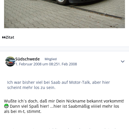
Zitat
Autor-Statistiken
Südschwede
Mitglied
1. Februar 2008 um 08:25
1. Feb 2008
Ich war bisher viel bei Saab auf Motor-Talk, aber hier
scheint mehr los zu sein.
Wußte ich´s doch, daß mir Dein Nickname bekannt vorkommt!
Dann viel Spaß hier! ...hier ist Saabmäßig viiiiel mehr los
als bei m-t, stimmt.