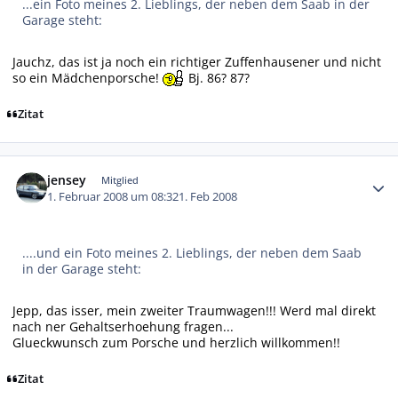
...ein Foto meines 2. Lieblings, der neben dem Saab in der
Garage steht:
Jauchz, das ist ja noch ein richtiger Zuffenhausener und nicht
so ein Mädchenporsche!
Bj. 86? 87?
Zitat
Autor-Statistiken
jensey
Mitglied
1. Februar 2008 um 08:32
1. Feb 2008
....und ein Foto meines 2. Lieblings, der neben dem Saab
in der Garage steht:
Jepp, das isser, mein zweiter Traumwagen!!! Werd mal direkt
nach ner Gehaltserhoehung fragen...
Glueckwunsch zum Porsche und herzlich willkommen!!
Zitat