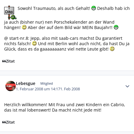
Sowohl Traumauto, als auch Gehalt!
Deshalb hab ich
ja auch (bisher nur) nen Porschekalender an der Wand
hängen!
Aber der auf dem Bild wär MEIN Baujahr!!
@ start-nr.8: Jepp, also mit saab-cars machst Du garantiert
nichts falsch!
Und mit Berlin wohl auch nicht, da hast Du ja
Glück, dass es da gaaaaaaaanz viel nette Leute gibt!
Zitat
Autor-Statistiken
Lebesgue
Mitglied
1. Februar 2008 um 14:17
1. Feb 2008
Herzlich willkommen! Mit Frau und zwei Kindern ein Cabrio,
das ist mal lobenswert! Da macht nicht jede mit!
Zitat