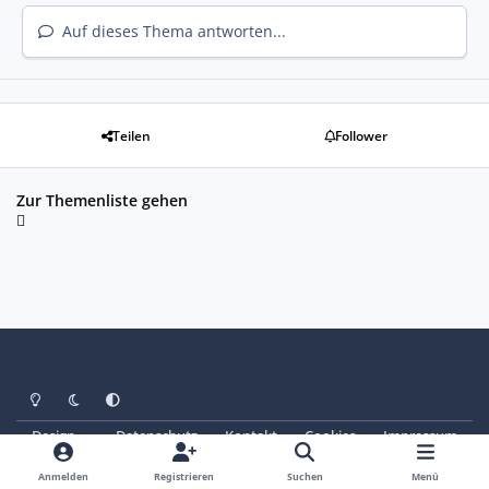
Auf dieses Thema antworten...
Teilen
Follower
Zur Themenliste gehen
Heller Modus
Dunkler Modus
Systemeinstellung
Design
Datenschutz
Kontakt
Cookies
Impressum
© Copyright 2025 - SAABoteure e. V.
Powered by
Invision Community
Anmelden
Registrieren
Suchen
Menü