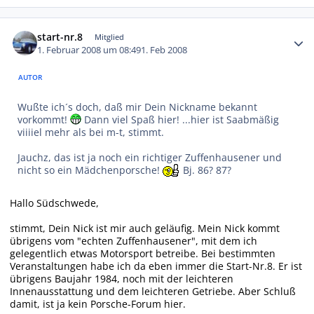
Autor-Statistiken
start-nr.8
Mitglied
1. Februar 2008 um 08:49
1. Feb 2008
AUTOR
Wußte ich´s doch, daß mir Dein Nickname bekannt
vorkommt!
Dann viel Spaß hier! ...hier ist Saabmäßig
viiiiel mehr als bei m-t, stimmt.
Jauchz, das ist ja noch ein richtiger Zuffenhausener und
nicht so ein Mädchenporsche!
Bj. 86? 87?
Hallo Südschwede,
stimmt, Dein Nick ist mir auch geläufig. Mein Nick kommt
übrigens vom "echten Zuffenhausener", mit dem ich
gelegentlich etwas Motorsport betreibe. Bei bestimmten
Veranstaltungen habe ich da eben immer die Start-Nr.8. Er ist
übrigens Baujahr 1984, noch mit der leichteren
Innenausstattung und dem leichteren Getriebe. Aber Schluß
damit, ist ja kein Porsche-Forum hier.