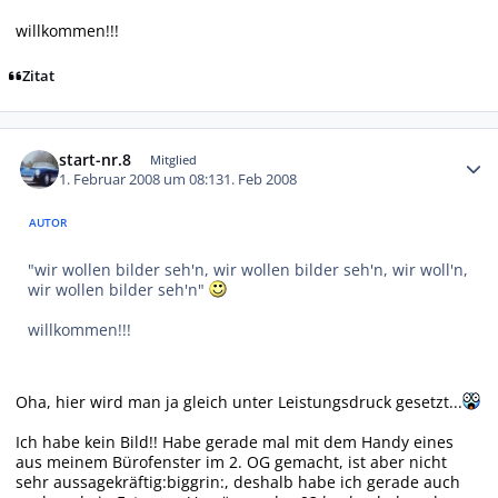
willkommen!!!
Zitat
Autor-Statistiken
start-nr.8
Mitglied
1. Februar 2008 um 08:13
1. Feb 2008
AUTOR
"wir wollen bilder seh'n, wir wollen bilder seh'n, wir woll'n,
wir wollen bilder seh'n"
willkommen!!!
Oha, hier wird man ja gleich unter Leistungsdruck gesetzt...
Ich habe kein Bild!! Habe gerade mal mit dem Handy eines
aus meinem Bürofenster im 2. OG gemacht, ist aber nicht
sehr aussagekräftig:biggrin:, deshalb habe ich gerade auch