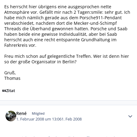
Es herrscht hier übrigens eine ausgesprochen nette
Atmosphäre vor. Gefällt mir nach 2 Tagen:smile: sehr gut. Ich
habe mich nämlich gerade aus dem Porsche911-Pendant
verabschiedet, nachdem dort die Mecker-und-Schimpf
Threads die Überhand gewonnen hatten. Porsche und Saab
haben beide eine gewisse Individualität, aber bei Saab
herrscht auch eine recht entspannte Grundhaltung im
Fahrerkreis vor.
Freu mich schon auf gelegentliche Treffen. Wer ist denn hier
so der große Organisator in Berlin?
Gruß,
Thomas
Zitat
Autor-Statistiken
René
Mitglied
1. Februar 2008 um 13:06
1. Feb 2008