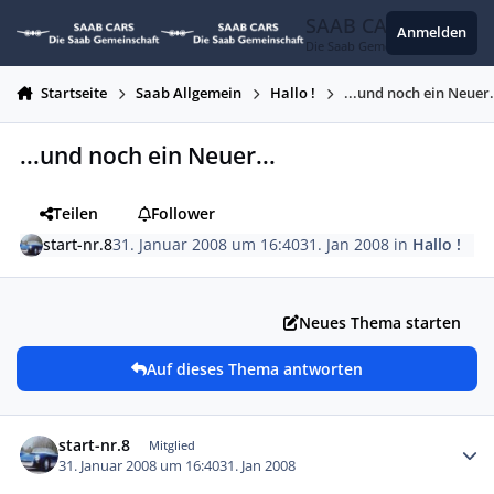
Zum Inhalt springen
SAAB CARS
Anmelden
Die Saab Gemeinschaft
Startseite
Saab Allgemein
Hallo !
...und noch ein Neuer.
...und noch ein Neuer...
Teilen
Follower
start-nr.8
31. Januar 2008 um 16:40
31. Jan 2008
in
Hallo !
Neues Thema starten
Auf dieses Thema antworten
Autor-Statistiken
start-nr.8
Mitglied
31. Januar 2008 um 16:40
31. Jan 2008