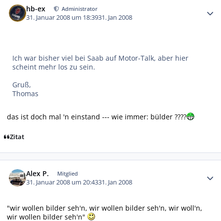
hb-ex
Administrator
31. Januar 2008 um 18:39
31. Jan 2008
Ich war bisher viel bei Saab auf Motor-Talk, aber hier
scheint mehr los zu sein.
Gruß,
Thomas
das ist doch mal 'n einstand --- wie immer: bülder ????
Zitat
Autor-Statistiken
Alex P.
Mitglied
31. Januar 2008 um 20:43
31. Jan 2008
"wir wollen bilder seh'n, wir wollen bilder seh'n, wir woll'n,
wir wollen bilder seh'n"