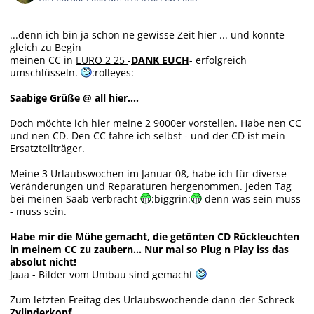
...denn ich bin ja schon ne gewisse Zeit hier ... und konnte
gleich zu Begin
meinen CC in
EURO 2 25
-
DANK EUCH
- erfolgreich
umschlüsseln.
:rolleyes:
Saabige Grüße @ all hier....
Doch möchte ich hier meine 2 9000er vorstellen. Habe nen CC
und nen CD. Den CC fahre ich selbst - und der CD ist mein
Ersatzteilträger.
Meine 3 Urlaubswochen im Januar 08, habe ich für diverse
Veränderungen und Reparaturen hergenommen. Jeden Tag
bei meinen Saab verbracht
:biggrin:
denn was sein muss
- muss sein.
Habe mir die Mühe gemacht, die getönten CD Rückleuchten
in meinem CC zu zaubern... Nur mal so Plug n Play iss das
absolut nicht!
Jaaa - Bilder vom Umbau sind gemacht
Zum letzten Freitag des Urlaubswochende dann der Schreck -
Zylinderkopf