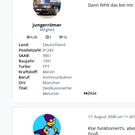
Dann fehlt das bei mir.
jungerrömer
Mitglied
4,8k
1
1k
Beiträge
Lösungen
Reputation
Land:
Deutschland
Postleitzahl:
81243
SAAB:
900 I
Baujahr:
1991
Turbo:
FPT
Kraftstoff:
Benzin
Beruf:
Kommunikation
Ort:
München
Titel:
Desillusionierter
Zitat
Benutzer
17. August 2008 um 11:26
Klar funktioniert's, ab
Gruß