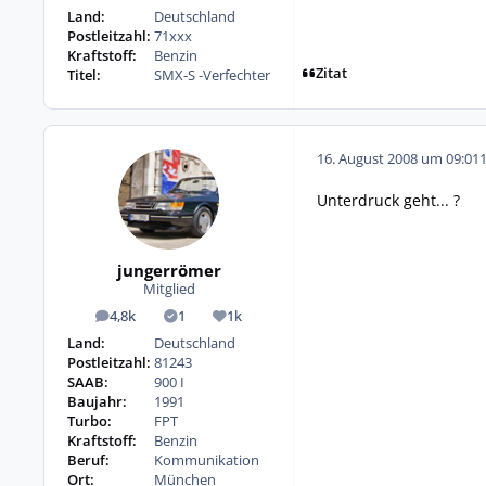
Land:
Deutschland
Postleitzahl:
71xxx
Kraftstoff:
Benzin
Zitat
Titel:
SMX-S -Verfechter
16. August 2008 um 09:01
Unterdruck geht... ?
jungerrömer
Mitglied
4,8k
1
1k
Beiträge
Lösungen
Reputation
Land:
Deutschland
Postleitzahl:
81243
SAAB:
900 I
Baujahr:
1991
Turbo:
FPT
Kraftstoff:
Benzin
Beruf:
Kommunikation
Ort:
München