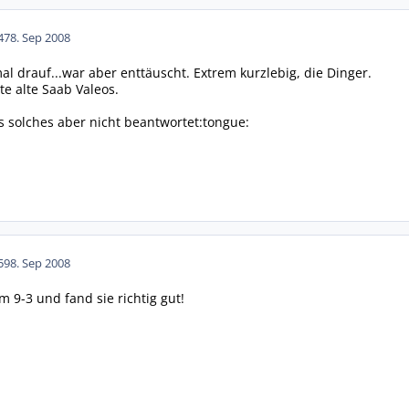
47
8. Sep 2008
 mal drauf...war aber enttäuscht. Extrem kurzlebig, die Dinger.
te alte Saab Valeos.
ls solches aber nicht beantwortet:tongue:
59
8. Sep 2008
m 9-3 und fand sie richtig gut!