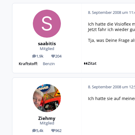
8. September 2008 um 11:
Ich hatte die Visioflex
Jetzt fahr ich wieder gu
Tja, was Deine Frage a
saabitis
Mitglied
1,9k
204
Beiträge
Reputation
Zitat
Kraftstoff:
Benzin
8. September 2008 um 12:
Ich hatte sie auf meine
Ziehmy
Mitglied
5,4k
962
Beiträge
Reputation