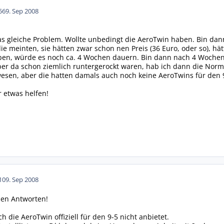
56
9. Sep 2008
 das gleiche Problem. Wollte unbedingt die AeroTwin haben. Bin 
 meinten, sie hätten zwar schon nen Preis (36 Euro, oder so), h
ben, würde es noch ca. 4 Wochen dauern. Bin dann nach 4 Wochen 
er da schon ziemlich runtergerockt waren, hab ich dann die Normal
esen, aber die hatten damals auch noch keine AeroTwins für den 
r etwas helfen!
10
9. Sep 2008
hen Antworten!
 die AeroTwin offiziell für den 9-5 nicht anbietet.