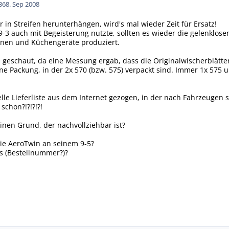
36
8. Sep 2008
 in Streifen herunterhängen, wird's mal wieder Zeit für Ersatz!
9-3 auch mit Begeisterung nutzte, sollten es wieder die gelenklose
nen und Küchengeräte produziert.
ste geschaut, da eine Messung ergab, dass die Originalwischerblätt
ne Packung, in der 2x 570 (bzw. 575) verpackt sind. Immer 1x 575 u
le Lieferliste aus dem Internet gezogen, in der nach Fahrzeugen sorti
chon?!?!?!?!
einen Grund, der nachvollziehbar ist?
ie AeroTwin an seinem 9-5?
s (Bestellnummer?)?