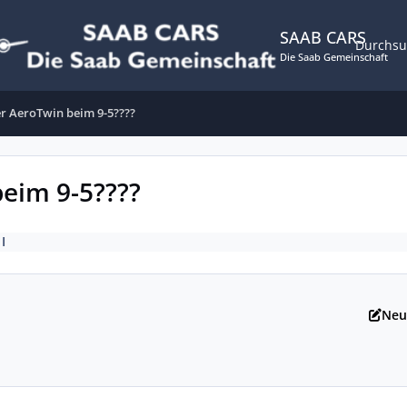
SAAB CARS
Durchs
Die Saab Gemeinschaft
r AeroTwin beim 9-5????
eim 9-5????
I
Neu