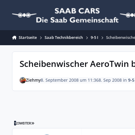
Zum Inhalt springen
Startseite
Saab Technikbereich
9-5 I
Scheibenwische
Scheibenwischer AeroTwin b
Ziehmy
8. September 2008 um 11:36
8. Sep 2008
in
9-5 
LETZTE SEITE
1
2
3
WEITER