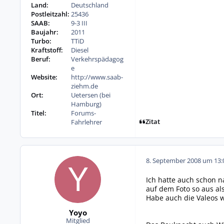
Land:
Deutschland
Postleitzahl:
25436
SAAB:
9-3 III
Baujahr:
2011
Turbo:
TTiD
Kraftstoff:
Diesel
Beruf:
Verkehrspädagog
e
Website:
http://www.saab-
ziehm.de
Ort:
Uetersen (bei
Hamburg)
Titel:
Forums-
Zitat
Fahrlehrer
8. September 2008 um 13:
Ich hatte auch schon n
auf dem Foto so aus al
Habe auch die Valeos 
Yoyo
Mitglied