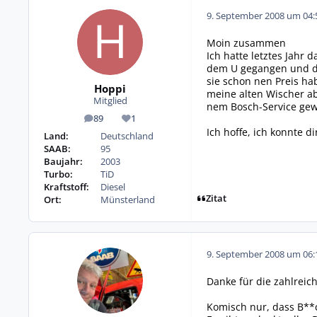
9. September 2008 um 04:
Moin zusammen
Ich hatte letztes Jahr
dem U gegangen und die
sie schon nen Preis ha
Hoppi
meine alten Wischer ab
Mitglied
nem Bosch-Service gew
89
1
Beiträge
Reputation
Ich hoffe, ich konnte di
Land:
Deutschland
SAAB:
95
Baujahr:
2003
Turbo:
TiD
Kraftstoff:
Diesel
Zitat
Ort:
Münsterland
9. September 2008 um 06:
Danke für die zahlreic
Komisch nur, dass B**ch