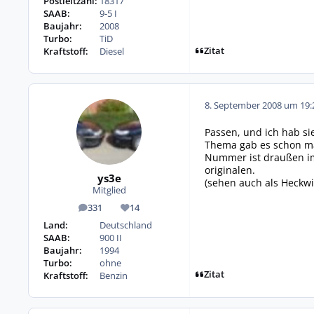
Postleitzahl:
18317
SAAB:
9-5 I
Baujahr:
2008
Turbo:
TiD
Zitat
Kraftstoff:
Diesel
8. September 2008 um 19:
Passen, und ich hab si
Thema gab es schon mal
Nummer ist draußen im
originalen.
ys3e
(sehen auch als Heckwi
Mitglied
331
14
Beiträge
Reputation
Land:
Deutschland
SAAB:
900 II
Baujahr:
1994
Turbo:
ohne
Zitat
Kraftstoff:
Benzin