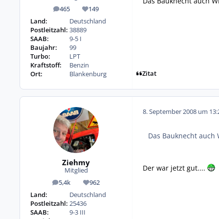
Das Bauknecht auch Wi
465
149
Beiträge
Reputation
Land:
Deutschland
Postleitzahl:
38889
SAAB:
9-5 I
Baujahr:
99
Turbo:
LPT
Kraftstoff:
Benzin
Zitat
Ort:
Blankenburg
8. September 2008 um 13:
Das Bauknecht auch W
Ziehmy
Der war jetzt gut....
Mitglied
5,4k
962
Beiträge
Reputation
Land:
Deutschland
Postleitzahl:
25436
SAAB:
9-3 III