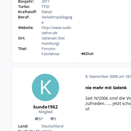
Baujahr:
2011
Turbo:
TTiD
Kraftstoff:
Diesel
Beruf:
Verkehrspädagog
e
Website:
http://www.saab-
ziehm.de
Ort:
Uetersen (bei
Hamburg)
Titel:
Forums-
Zitat
Fahrlehrer
8. September 2008 um 18:
nie mehr mit Gelenk
Seit IV/2006 sind die 
zufrieden....., jetzt 
kunde1962
ut
Mitglied
57
5
Beiträge
Reputation
Land:
Deutschland