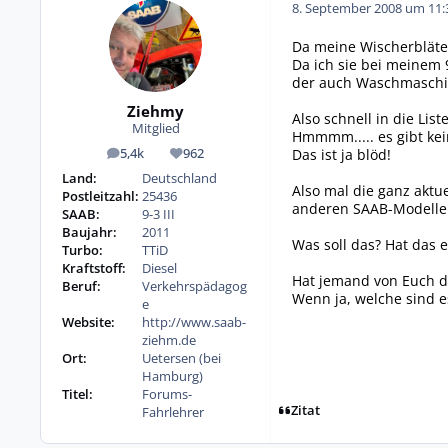
8. September 2008 um 11:
Da meine Wischerbläter
Da ich sie bei meinem 
der auch Waschmaschi
Ziehmy
Also schnell in die Li
Mitglied
Hmmmm..... es gibt kei
Das ist ja blöd!
5,4k
962
Beiträge
Reputation
Land:
Deutschland
Also mal die ganz aktuel
Postleitzahl:
25436
anderen SAAB-Modelle s
SAAB:
9-3 III
Baujahr:
2011
Was soll das? Hat das 
Turbo:
TTiD
Kraftstoff:
Diesel
Hat jemand von Euch d
Beruf:
Verkehrspädagog
Wenn ja, welche sind e
e
Website:
http://www.saab-
ziehm.de
Ort:
Uetersen (bei
Hamburg)
Titel:
Forums-
Zitat
Fahrlehrer