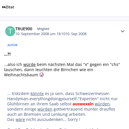
Zitat
Autor-Statistiken
TRUE900
Mitglied
10. September 2008 um 18:10
10. Sep 2008
AUTOR
...?!
...also ich
würde
beim nächsten Mal das "x" gegen ein "chs"
tauschen, dann leuchten die Birnchen wie ein
Weihnachtsbaum
... trotzdem
könnte
es ja sein, dass Schweizermesser-
Handyman-everythingdoingyourself-"Experten" nicht nur
Glühbirnen an ihrem Saab selbst
auswexeln
würden
,
sondern einige
würden
gottvertrauend munter drauflos
auch an Bremsen und Lenkung arbeiten.
Das
wäre
nicht auszudenken... Sorry !