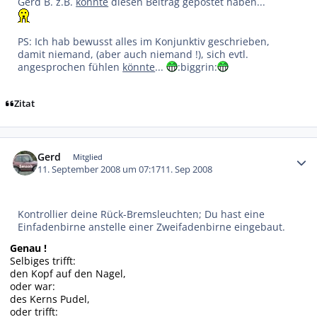
Gerd B. z.B.
könnte
diesen Beitrag gepostet haben...
PS: Ich hab bewusst alles im Konjunktiv geschrieben,
damit niemand, (aber auch niemand !), sich evtl.
angesprochen fühlen
könnte
...
:biggrin:
Zitat
Autor-Statistiken
Gerd
Mitglied
11. September 2008 um 07:17
11. Sep 2008
Kontrollier deine Rück-Bremsleuchten; Du hast eine
Einfadenbirne anstelle einer Zweifadenbirne eingebaut.
Genau !
Selbiges trifft:
den Kopf auf den Nagel,
oder war:
des Kerns Pudel,
oder trifft: