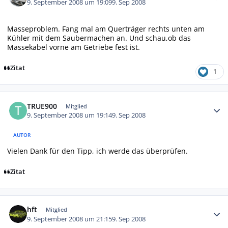
9. September 2008 um 19:09
9. Sep 2008
Masseproblem. Fang mal am Querträger rechts unten am
Kühler mit dem Saubermachen an. Und schau,ob das
Massekabel vorne am Getriebe fest ist.
Zitat
1
Autor-Statistiken
TRUE900
Mitglied
9. September 2008 um 19:14
9. Sep 2008
AUTOR
Vielen Dank für den Tipp, ich werde das überprüfen.
Zitat
Autor-Statistiken
hft
Mitglied
9. September 2008 um 21:15
9. Sep 2008