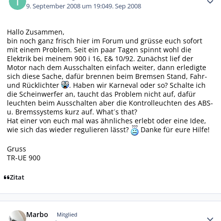
9. September 2008 um 19:04
9. Sep 2008
Hallo Zusammen,
bin noch ganz frisch hier im Forum und grüsse euch sofort
mit einem Problem. Seit ein paar Tagen spinnt wohl die
Elektrik bei meinem 900 i 16, E& 10/92. Zunächst lief der
Motor nach dem Ausschalten einfach weiter, dann erledigte
sich diese Sache, dafür brennen beim Bremsen Stand, Fahr-
und Rücklichter
. Haben wir Karneval oder so? Schalte ich
die Scheinwerfer an, taucht das Problem nicht auf, dafür
leuchten beim Ausschalten aber die Kontrolleuchten des ABS-
u. Bremssystems kurz auf. What´s that?
Hat einer von euch mal was ähnliches erlebt oder eine Idee,
wie sich das wieder regulieren lässt?
Danke für eure Hilfe!
Gruss
TR-UE 900
Zitat
Autor-Statistiken
Marbo
Mitglied