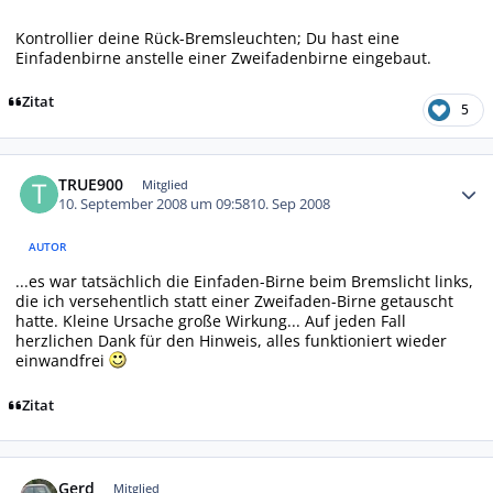
Kontrollier deine Rück-Bremsleuchten; Du hast eine
Einfadenbirne anstelle einer Zweifadenbirne eingebaut.
Zitat
5
Autor-Statistiken
TRUE900
Mitglied
10. September 2008 um 09:58
10. Sep 2008
AUTOR
...es war tatsächlich die Einfaden-Birne beim Bremslicht links,
die ich versehentlich statt einer Zweifaden-Birne getauscht
hatte. Kleine Ursache große Wirkung... Auf jeden Fall
herzlichen Dank für den Hinweis, alles funktioniert wieder
einwandfrei
Zitat
Autor-Statistiken
Gerd
Mitglied