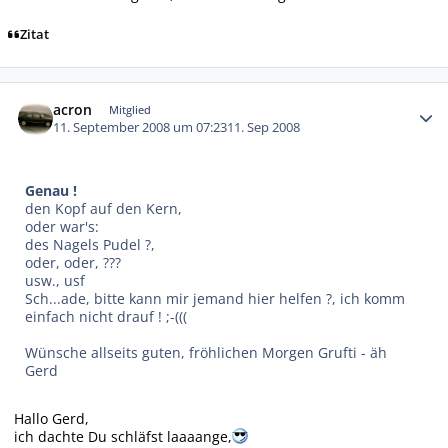
Zitat
Autor-Statistiken
acron
Mitglied
11. September 2008 um 07:23
11. Sep 2008
Genau !
den Kopf auf den Kern,
oder war's:
des Nagels Pudel ?,
oder, oder, ???
usw., usf
Sch...ade, bitte kann mir jemand hier helfen ?, ich komm
einfach nicht drauf ! ;-(((
Wünsche allseits guten, fröhlichen Morgen Grufti - äh
Gerd
Hallo Gerd,
ich dachte Du schläfst laaaange,