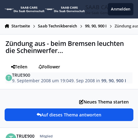
Zum Inhalt springen
SAAB CARS
Anmelden
Die Saab Gemeinschaft
Startseite
Saab Technikbereich
99, 90, 900 I
Zündung aus
Zündung aus - beim Bremsen leuchten
die Scheinwerfer...
Teilen
Follower
TRUE900
9. September 2008 um 19:04
9. Sep 2008
in
99, 90, 900 I
Neues Thema starten
Auf dieses Thema antworten
Autor-Statistiken
TRUE900
Mitglied