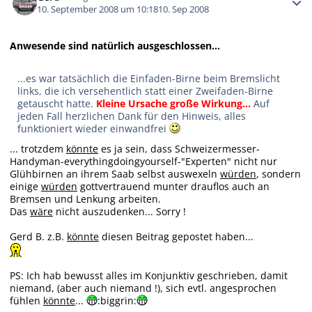
10. September 2008 um 10:18
10. Sep 2008
Anwesende sind natürlich ausgeschlossen...
...es war tatsächlich die Einfaden-Birne beim Bremslicht
links, die ich versehentlich statt einer Zweifaden-Birne
getauscht hatte.
Kleine Ursache große Wirkung...
Auf
jeden Fall herzlichen Dank für den Hinweis, alles
funktioniert wieder einwandfrei
... trotzdem
könnte
es ja sein, dass Schweizermesser-
Handyman-everythingdoingyourself-"Experten" nicht nur
Glühbirnen an ihrem Saab selbst auswexeln
würden
, sondern
einige
würden
gottvertrauend munter drauflos auch an
Bremsen und Lenkung arbeiten.
Das
wäre
nicht auszudenken... Sorry !
Gerd B. z.B.
könnte
diesen Beitrag gepostet haben...
PS: Ich hab bewusst alles im Konjunktiv geschrieben, damit
niemand, (aber auch niemand !), sich evtl. angesprochen
fühlen
könnte
...
:biggrin: