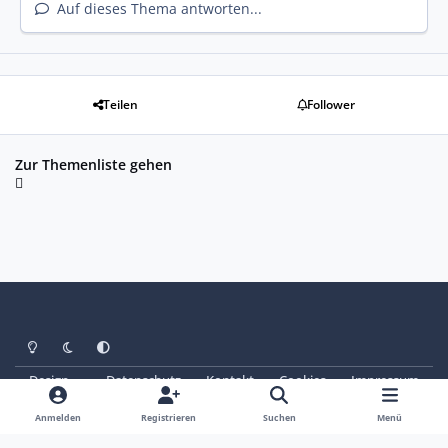
Auf dieses Thema antworten...
Teilen
Follower
Zur Themenliste gehen
Heller Modus
Dunkler Modus
Systemeinstellung
Design
Datenschutz
Kontakt
Cookies
Impressum
© Copyright 2025 - SAABoteure e. V.
Powered by
Invision Community
Anmelden
Registrieren
Suchen
Menü