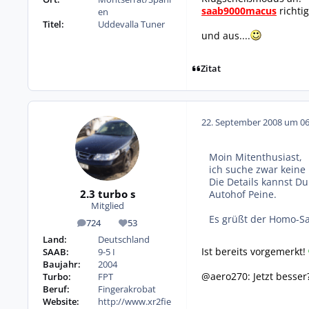
saab9000macus
richti
en
Titel:
Uddevalla Tuner
und aus....
Zitat
22. September 2008 um 06
Moin Mitenthusiast,
ich suche zwar keine
Die Details kannst D
2.3 turbo s
Autohof Peine.
Mitglied
Es grüßt der Homo-S
724
53
Beiträge
Reputation
Land:
Deutschland
Ist bereits vorgemerkt!
SAAB:
9-5 I
Baujahr:
2004
@aero270: Jetzt besser
Turbo:
FPT
Beruf:
Fingerakrobat
Website:
http://www.xr2fie