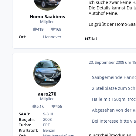
ich suche zwar keine H
Die Details kannst Du 
Autohof Peine.
Homo-Saabiens
Mitglied
Es grüßt der Homo-Saa
419
169
Beiträge
Reputation
Ort:
Hannover
Zitat
20. September 2008 um 18
Saabgemeinde Hannove
2 Stellplätze zum Sc
aero270
Halle mit 150qm, troc
Mitglied
5,1k
456
Beiträge
Reputation
Abgesehen von der Rä
SAAB:
9-3 III
Baujahr:
2008
Bei Interesse bitte 
Turbo:
FPT
Kraftstoff:
Benzin
Klugscheißmodus an:
Ort:
Montserrat/Spani