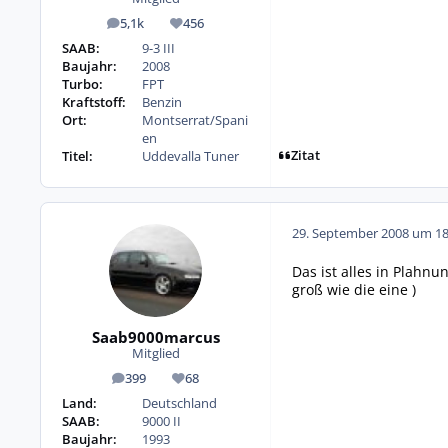
5,1k
456
Beiträge
Reputation
SAAB:
9-3 III
Baujahr:
2008
Turbo:
FPT
Kraftstoff:
Benzin
Ort:
Montserrat/Spani
en
Zitat
Titel:
Uddevalla Tuner
29. September 2008 um 18
Das ist alles in Plahnu
groß wie die eine )
Saab9000marcus
Mitglied
399
68
Beiträge
Reputation
Land:
Deutschland
SAAB:
9000 II
Baujahr:
1993