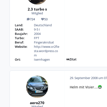
2.3 turbo s
Mitglied
724
53
Beiträge
Reputation
Land:
Deutschland
SAAB:
9-5 I
Baujahr:
2004
Turbo:
FPT
Beruf:
Fingerakrobat
Website:
http://www.xr2fie
sta.wordpress.co
m
Zitat
Ort:
Isernhagen
29. September 2008 um 07
Helm mit Visier....
aero270
Mitglied