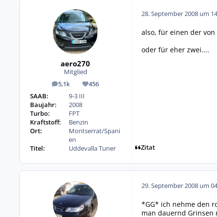
28. September 2008 um 14
also, für einen der vo
oder für eher zwei....
aero270
Mitglied
5,1k
456
Beiträge
Reputation
SAAB:
9-3 III
Baujahr:
2008
Turbo:
FPT
Kraftstoff:
Benzin
Ort:
Montserrat/Spani
en
Zitat
Titel:
Uddevalla Tuner
29. September 2008 um 04
*GG* ich nehme den ro
man dauernd Grinsen