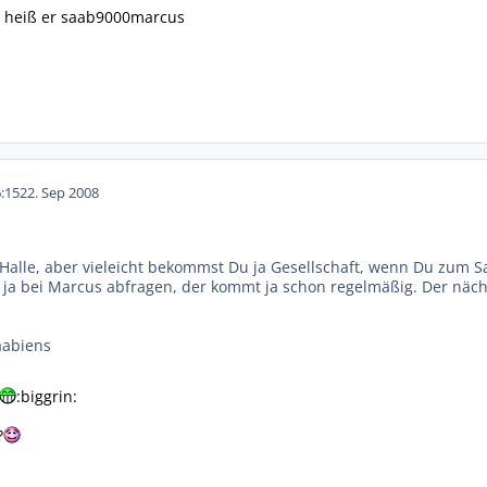
g heiß er saab9000marcus
:15
22. Sep 2008
 Halle, aber vieleicht bekommst Du ja Gesellschaft, wenn Du zum 
u ja bei Marcus abfragen, der kommt ja schon regelmäßig. Der näc
aabiens
:biggrin:
?