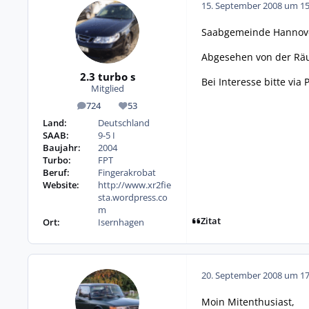
15. September 2008 um 15
Saabgemeinde Hannover 
Abgesehen von der Räum
2.3 turbo s
Bei Interesse bitte vi
Mitglied
724
53
Beiträge
Reputation
Land:
Deutschland
SAAB:
9-5 I
Baujahr:
2004
Turbo:
FPT
Beruf:
Fingerakrobat
Website:
http://www.xr2fie
sta.wordpress.co
m
Zitat
Ort:
Isernhagen
20. September 2008 um 17
Moin Mitenthusiast,