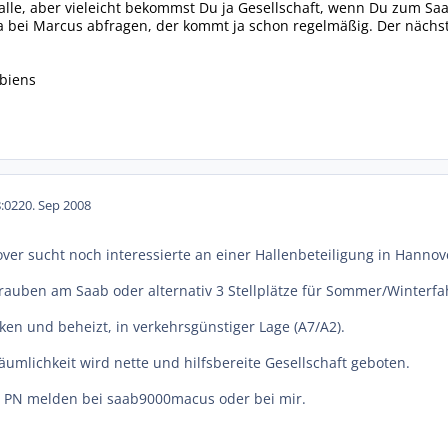
alle, aber vieleicht bekommst Du ja Gesellschaft, wenn Du zum S
ja bei Marcus abfragen, der kommt ja schon regelmäßig. Der nächs
biens
:02
20. Sep 2008
r sucht noch interessierte an einer Hallenbeteiligung in Hannov
hrauben am Saab oder alternativ 3 Stellplätze für Sommer/Winterf
ken und beheizt, in verkehrsgünstiger Lage (A7/A2).
umlichkeit wird nette und hilfsbereite Gesellschaft geboten.
via PN melden bei saab9000macus oder bei mir.