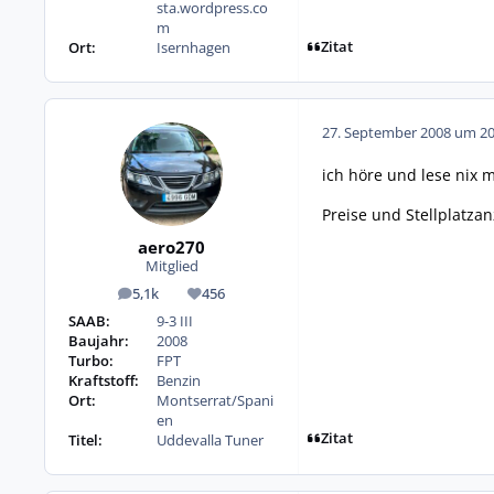
sta.wordpress.co
m
Zitat
Ort:
Isernhagen
27. September 2008 um 20
ich höre und lese nix m
Preise und Stellplatza
aero270
Mitglied
5,1k
456
Beiträge
Reputation
SAAB:
9-3 III
Baujahr:
2008
Turbo:
FPT
Kraftstoff:
Benzin
Ort:
Montserrat/Spani
en
Zitat
Titel:
Uddevalla Tuner