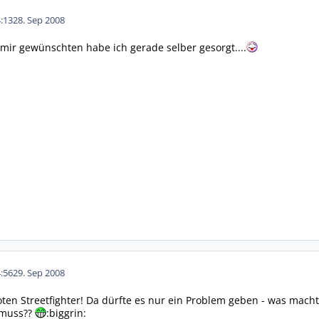
:13
28. Sep 2008
n mir gewünschten habe ich gerade selber gesorgt....
:56
29. Sep 2008
ten Streetfighter! Da dürfte es nur ein Problem geben - was mach
 muss??
:biggrin: