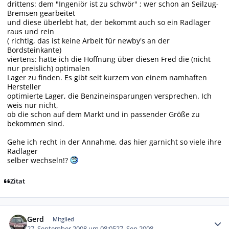
drittens: dem "Ingeniör ist zu schwör" ; wer schon an Seilzug-
Bremsen gearbeitet
und diese überlebt hat, der bekommt auch so ein Radlager
raus und rein
( richtig, das ist keine Arbeit für newby's an der
Bordsteinkante)
viertens: hatte ich die Hoffnung über diesen Fred die (nicht
nur preislich) optimalen
Lager zu finden. Es gibt seit kurzem von einem namhaften
Hersteller
optimierte Lager, die Benzineinsparungen versprechen. Ich
weis nur nicht,
ob die schon auf dem Markt und in passender Größe zu
bekommen sind.
Gehe ich recht in der Annahme, das hier garnicht so viele ihre
Radlager
selber wechseln!?
Zitat
Autor-Statistiken
Gerd
Mitglied
27. September 2008 um 08:05
27. Sep 2008