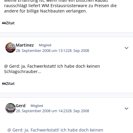
Meine Erfahrung ist, wenn man ein bisschen Rabatt
rausschlägt liefert WM Erstausrüsterware zu Preisen die
andere für billige Nachbauten verlangen.
Zitat
Autor-Statistiken
Martinez
Mitglied
28. September 2008 um 13:12
28. Sep 2008
@ Gerd: Ja, Fachwerkstatt! Ich habe doch keinen
Schlagschrauber...
Zitat
Autor-Statistiken
Gerd
Mitglied
28. September 2008 um 14:23
28. Sep 2008
@ Gerd: Ja, Fachwerkstatt! Ich habe doch keinen