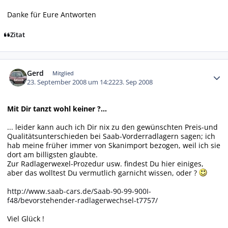
Danke für Eure Antworten
Zitat
Autor-Statistiken
Gerd
Mitglied
23. September 2008 um 14:22
23. Sep 2008
Mit Dir tanzt wohl keiner ?...
... leider kann auch ich Dir nix zu den gewünschten Preis-und
Qualitätsunterschieden bei Saab-Vorderradlagern sagen; ich
hab meine früher immer von Skanimport bezogen, weil ich sie
dort am billigsten glaubte.
Zur Radlagerwexel-Prozedur usw. findest Du hier einiges,
aber das wolltest Du vermutlich garnicht wissen, oder ?
http://www.saab-cars.de/Saab-90-99-900I-
f48/bevorstehender-radlagerwechsel-t7757/
Viel Glück !