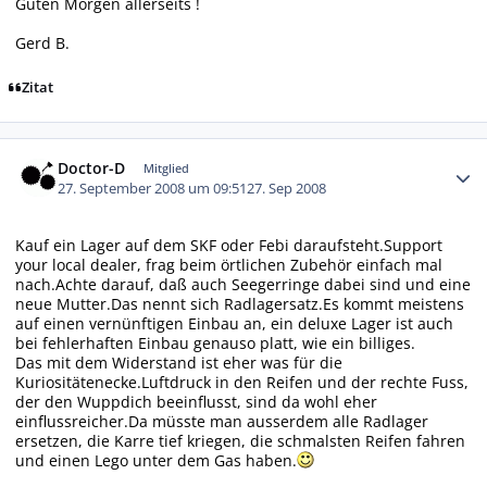
Guten Morgen allerseits !
Gerd B.
Zitat
Autor-Statistiken
Doctor-D
Mitglied
27. September 2008 um 09:51
27. Sep 2008
Kauf ein Lager auf dem SKF oder Febi daraufsteht.Support
your local dealer, frag beim örtlichen Zubehör einfach mal
nach.Achte darauf, daß auch Seegerringe dabei sind und eine
neue Mutter.Das nennt sich Radlagersatz.Es kommt meistens
auf einen vernünftigen Einbau an, ein deluxe Lager ist auch
bei fehlerhaften Einbau genauso platt, wie ein billiges.
Das mit dem Widerstand ist eher was für die
Kuriositätenecke.Luftdruck in den Reifen und der rechte Fuss,
der den Wuppdich beeinflusst, sind da wohl eher
einflussreicher.Da müsste man ausserdem alle Radlager
ersetzen, die Karre tief kriegen, die schmalsten Reifen fahren
und einen Lego unter dem Gas haben.