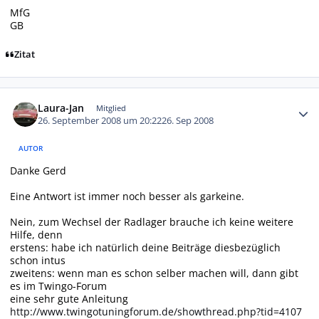
MfG
GB
Zitat
Autor-Statistiken
Laura-Jan
Mitglied
26. September 2008 um 20:22
26. Sep 2008
AUTOR
Danke Gerd
Eine Antwort ist immer noch besser als garkeine.
Nein, zum Wechsel der Radlager brauche ich keine weitere
Hilfe, denn
erstens: habe ich natürlich deine Beiträge diesbezüglich
schon intus
zweitens: wenn man es schon selber machen will, dann gibt
es im Twingo-Forum
eine sehr gute Anleitung
http://www.twingotuningforum.de/showthread.php?tid=4107