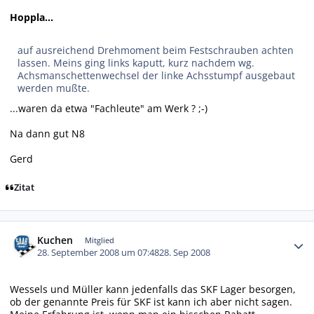
Hoppla...
auf ausreichend Drehmoment beim Festschrauben achten
lassen. Meins ging links kaputt, kurz nachdem wg.
Achsmanschettenwechsel der linke Achsstumpf ausgebaut
werden mußte.
...waren da etwa "Fachleute" am Werk ? ;-)
Na dann gut N8
Gerd
Zitat
Autor-Statistiken
Kuchen
Mitglied
28. September 2008 um 07:48
28. Sep 2008
Wessels und Müller kann jedenfalls das SKF Lager besorgen,
ob der genannte Preis für SKF ist kann ich aber nicht sagen.