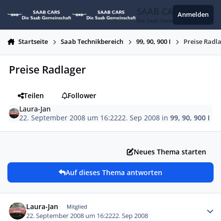
Zum Inhalt springen
SAAB CARS
Anmelden
Die Saab Gemeinschaft
Startseite
Saab Technikbereich
99, 90, 900 I
Preise Radl
Preise Radlager
Teilen
Follower
Laura-Jan
22. September 2008 um 16:22
22. Sep 2008
in
99, 90, 900 I
Neues Thema starten
Auf dieses Thema antworten
Autor-Statistiken
Laura-Jan
Mitglied
22. September 2008 um 16:22
22. Sep 2008