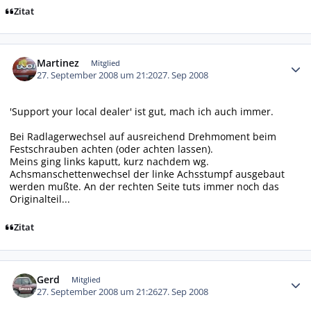
Zitat
Autor-Statistiken
Martinez
Mitglied
27. September 2008 um 21:20
27. Sep 2008
'Support your local dealer' ist gut, mach ich auch immer.
Bei Radlagerwechsel auf ausreichend Drehmoment beim
Festschrauben achten (oder achten lassen).
Meins ging links kaputt, kurz nachdem wg.
Achsmanschettenwechsel der linke Achsstumpf ausgebaut
werden mußte. An der rechten Seite tuts immer noch das
Originalteil...
Zitat
Autor-Statistiken
Gerd
Mitglied
27. September 2008 um 21:26
27. Sep 2008