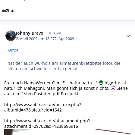
Zitat
Autor-Statistiken
Johnny Bravo
Mitglied
2. April 2009 um 18:27
2. Apr 2009
AUTOR
hat der auch wu-holz am armaturenbrett(bitte foto), die
leisten am schweller sind ja genial!
Frei nach Hans-Werner Olm: "... hatta hatta..."
:biggrin: Ist
natürlich Mahagoni. Man gönnt sich ja sonst nichts.
Siehe
auch im 1sten Post den pdf Prospekt.
http://www.saab-cars.de/picture.php?
albumid=47&pictureid=1542
http://www.saab-cars.de/attachment.php?
attachmentid=29702&d=1238696916