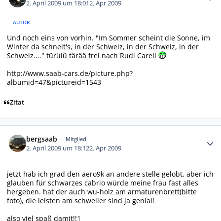
2. April 2009 um 18:01
2. Apr 2009
AUTOR
Und noch eins von vorhin. "Im Sommer scheint die Sonne, im
Winter da schneit's, in der Schweiz, in der Schweiz, in der
Schweiz...." türülü tärää frei nach Rudi Carell
http://www.saab-cars.de/picture.php?
albumid=47&pictureid=1543
Zitat
Autor-Statistiken
bergsaab
Mitglied
2. April 2009 um 18:12
2. Apr 2009
jetzt hab ich grad den aero9k an andere stelle gelobt, aber ich
glauben für schwarzes cabrio würde meine frau fast alles
hergeben. hat der auch wu-holz am armaturenbrett(bitte
foto), die leisten am schweller sind ja genial!
also viel spaß damit!!1