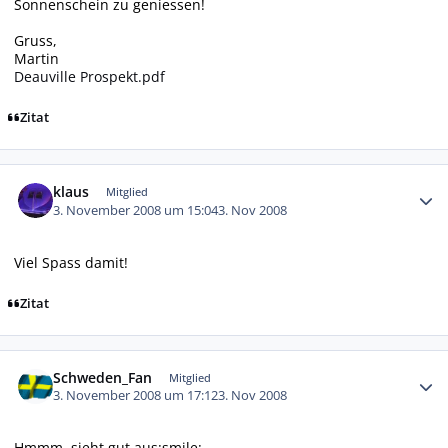
Sonnenschein zu geniessen!
Gruss,
Martin
Deauville Prospekt.pdf
Zitat
Autor-Statistiken
klaus
Mitglied
3. November 2008 um 15:04
3. Nov 2008
Viel Spass damit!
Zitat
Autor-Statistiken
Schweden_Fan
Mitglied
3. November 2008 um 17:12
3. Nov 2008
Hmmm, sieht gut aus:smile: