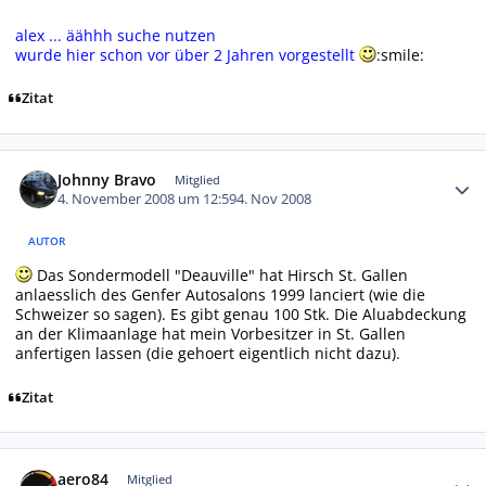
alex ... äähhh suche nutzen
wurde
hier
schon vor über 2 Jahren vorgestellt
:smile:
Zitat
Autor-Statistiken
Johnny Bravo
Mitglied
4. November 2008 um 12:59
4. Nov 2008
AUTOR
Das Sondermodell "Deauville" hat Hirsch St. Gallen
anlaesslich des Genfer Autosalons 1999 lanciert (wie die
Schweizer so sagen). Es gibt genau 100 Stk. Die Aluabdeckung
an der Klimaanlage hat mein Vorbesitzer in St. Gallen
anfertigen lassen (die gehoert eigentlich nicht dazu).
Zitat
Autor-Statistiken
aero84
Mitglied