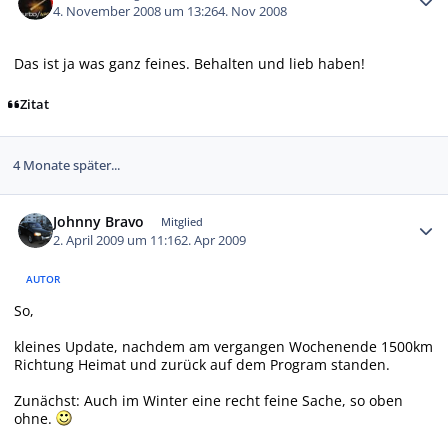
4. November 2008 um 13:26
4. Nov 2008
Das ist ja was ganz feines. Behalten und lieb haben!
Zitat
4 Monate später...
Autor-Statistiken
Johnny Bravo
Mitglied
2. April 2009 um 11:16
2. Apr 2009
AUTOR
So,
kleines Update, nachdem am vergangen Wochenende 1500km
Richtung Heimat und zurück auf dem Program standen.
Zunächst: Auch im Winter eine recht feine Sache, so oben
ohne.