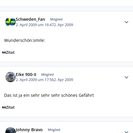
Autor-Statistiken
Schweden_Fan
Mitglied
2. April 2009 um 16:47
2. Apr 2009
Wunderschön:smile:
Zitat
Autor-Statistiken
Eike 900-II
Mitglied
2. April 2009 um 17:56
2. Apr 2009
Das ist ja ein sehr sehr sehr schönes Gefährt
Zitat
Autor-Statistiken
Johnny Bravo
Mitglied