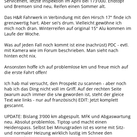
Serviceheft, letzte Inspektion im April bei 173'000. Endtopf
und Bremsen sind neu, Reifen einen Sommer alt.
Das H&R Fahrwerk in Verbindung mit den Hirsch 17" finde ich
grenzwertig hart. Aber sei's drum. Vielleicht gewöhne ich
mich noch dran. Winterreifen auf original 15" Alu kommen im
Laufe der Woche.
Was auf jeden Fall noch kommt ist eine (nachrüst) PDC - evtl.
mit Kamera wie im Forum beschrieben. Man sieht nach
hinten echt nix.
Ansonsten hoffe ich auf problemlose km und freue mich auf
die erste Fahrt offen!
Ich hab mal versucht, den Prospekt zu scannen - aber noch
hab ich das Ding nicht voll im Griff. Auf der rechten Seite
(warum auch immer die s/w geworden ist, steht der gleice
Text wie links - nur auf französisch) EDIT: Jetzt komplett
gescannt.
UPDATE: Bislang 3'000 km abgespult. MFK und Abgaswartung
neu. Absolut problemlos. Tiptop und macht einen
Heidenspass. Selbst bei Minusgraden ist es vorne mit Sitz-
und normaler Heizung wirklich lustig im Schnee den