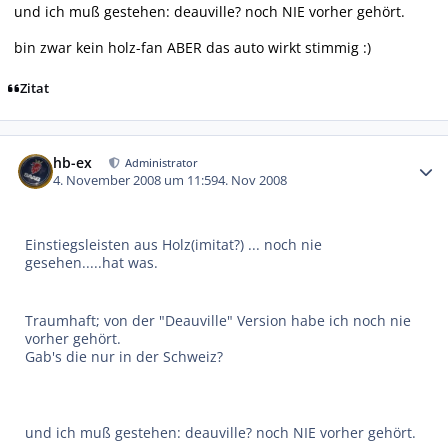
und ich muß gestehen: deauville? noch NIE vorher gehört.
bin zwar kein holz-fan ABER das auto wirkt stimmig :)
Zitat
Autor-Statistiken
hb-ex
Administrator
4. November 2008 um 11:59
4. Nov 2008
Einstiegsleisten aus Holz(imitat?) ... noch nie
gesehen.....hat was.
Traumhaft; von der "Deauville" Version habe ich noch nie
vorher gehört.
Gab's die nur in der Schweiz?
und ich muß gestehen: deauville? noch NIE vorher gehört.