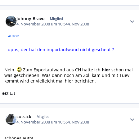
Autor-Statistiken
Johnny Bravo
Mitglied
4. November 2008 um 10:54
4. Nov 2008
AUTOR
upps, der hat den importaufwand nicht gescheut ?
Nein.
Zum Exportaufwand aus CH hatte ich
hier
schon mal
was geschrieben. Was dann noch am Zoll kam und mit Tuev
kommt wird er vielleicht mal hier berichten.
Zitat
Autor-Statistiken
cutsick
Mitglied
4. November 2008 um 10:55
4. Nov 2008
schönes auto!