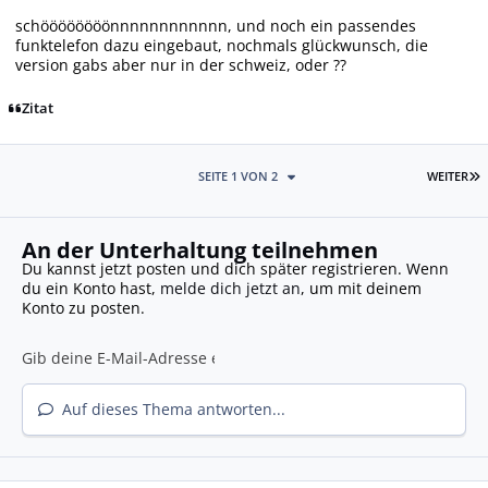
schöööööööönnnnnnnnnnnn, und noch ein passendes
funktelefon dazu eingebaut, nochmals glückwunsch, die
version gabs aber nur in der schweiz, oder ??
Zitat
L
SEITE 1 VON 2
WEITER
An der Unterhaltung teilnehmen
Du kannst jetzt posten und dich später registrieren. Wenn
du ein Konto hast,
melde dich jetzt an
, um mit deinem
Konto zu posten.
Auf dieses Thema antworten...