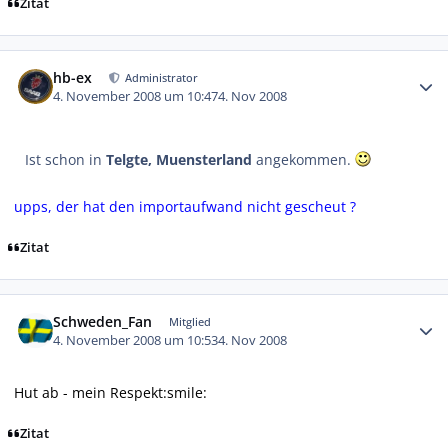
Zitat
Autor-Statistiken
hb-ex
Administrator
4. November 2008 um 10:47
4. Nov 2008
Ist schon in
Telgte, Muensterland
angekommen.
upps, der hat den importaufwand nicht gescheut ?
Zitat
Autor-Statistiken
Schweden_Fan
Mitglied
4. November 2008 um 10:53
4. Nov 2008
Hut ab - mein Respekt:smile:
Zitat