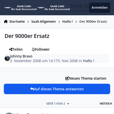
Zum Inhalt springen
SAAB CARS
Anmelden
Die Saab Gemeinschaft
Startseite
Saab Allgemein
Hallo !
Der 9000er Ersatz
Der 9000er Ersatz
Teilen
Follower
Johnny Bravo
3. November 2008 um 14:17
3. Nov 2008
in
Hallo !
Neues Thema starten
Auf dieses Thema antworten
L
SEITE 1 VON 2
WEITER
Autor-Statistiken