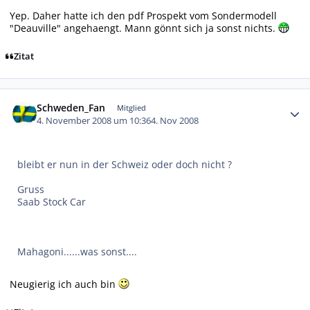
Yep. Daher hatte ich den pdf Prospekt vom Sondermodell
"Deauville" angehaengt. Mann gönnt sich ja sonst nichts.
Zitat
Autor-Statistiken
Schweden_Fan
Mitglied
4. November 2008 um 10:36
4. Nov 2008
bleibt er nun in der Schweiz oder doch nicht ?
Gruss
Saab Stock Car
Mahagoni......was sonst....
Neugierig ich auch bin