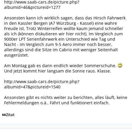
http://www.saab-cars.de/picture.php?
albumid=46&pictureid=1277
Ansonsten kann ich wirklich sagen, dass das Hirsch Fahrwerk
in den Kassler Bergen (A7 Würzburg - Kassel) eine wahre
Freude ist. Trotz Winterreifen wollte kaum jemand schneller
als ich (können diskutieren wir hier nicht). Im Vergleich zum
9000er LPT Serienfahrwerk ein Unterschied wie Tag und
Nacht - im Vergleich zum 9-5 Aero immer noch besser,
allerdings sind die Sitze im Cabrio mit weniger Seitenhalt
ausgerüstet.
Am Montag gab es dann endlich wieder Sommerschuhe.
Und jetzt kommt hier langsam die Sonne raus. Klasse.
http://www.saab-cars.de/picture.php?
albumid=47&pictureid=1540
Ansonsten gibt es nichts weiter zu berichten, alles läuft, keine
Fehlermeldungen o.ä.. Fährt und funktionert einfach.
Zitat
Autor-Statistiken