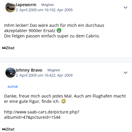
tapeworm
Mitglied
2. April 2009 um 16:19
2. Apr 2009
mhm lecker! Das wäre auch für mich ein durchaus
akzeptabler 9000er Ersatz
Die Felgen passen einfach super zu dem Cabrio.
Zitat
Autor-Statistiken
Johnny Bravo
Mitglied
2. April 2009 um 16:42
2. Apr 2009
AUTOR
Danke, freue mich auch jedes Mal. Auch am Flughafen macht
er eine gute Figur, finde ich.
http://www.saab-cars.de/picture.php?
albumid=47&pictureid=1544
Zitat