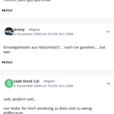
Zitat
Autor-Statistiken
jensey
Mitglied
4. November 2008 um 10:10
4. Nov 2008
Einstiegsleisten aus Holz(imitat?) ... noch nie gesehen.....hat
was.
Zitat
Autor-Statistiken
Saab Stock Car
Mitglied
4. November 2008 um 10:23
4. Nov 2008
nett, wirklich nett...
nur leider für mich eindeutig zu klein und zu wenig
Kofferraum