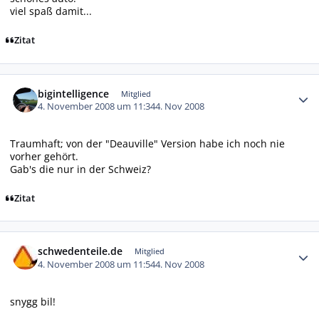
viel spaß damit...
Zitat
Autor-Statistiken
bigintelligence
Mitglied
4. November 2008 um 11:34
4. Nov 2008
Traumhaft; von der "Deauville" Version habe ich noch nie
vorher gehört.
Gab's die nur in der Schweiz?
Zitat
Autor-Statistiken
schwedenteile.de
Mitglied
4. November 2008 um 11:54
4. Nov 2008
snygg bil!