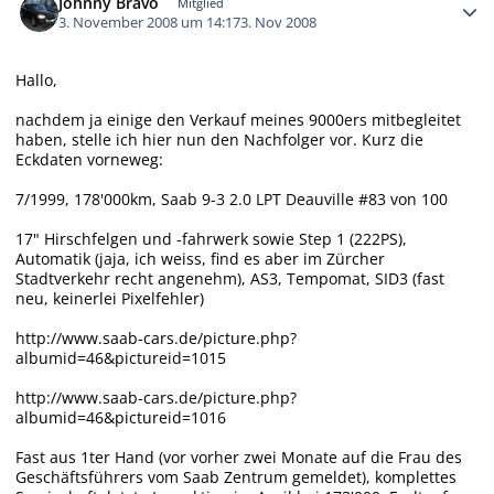
Johnny Bravo
Mitglied
3. November 2008 um 14:17
3. Nov 2008
Hallo,
nachdem ja einige den Verkauf meines 9000ers mitbegleitet
haben, stelle ich hier nun den Nachfolger vor. Kurz die
Eckdaten vorneweg:
7/1999, 178'000km, Saab 9-3 2.0 LPT Deauville #83 von 100
17" Hirschfelgen und -fahrwerk sowie Step 1 (222PS),
Automatik (jaja, ich weiss, find es aber im Zürcher
Stadtverkehr recht angenehm), AS3, Tempomat, SID3 (fast
neu, keinerlei Pixelfehler)
http://www.saab-cars.de/picture.php?
albumid=46&pictureid=1015
http://www.saab-cars.de/picture.php?
albumid=46&pictureid=1016
Fast aus 1ter Hand (vor vorher zwei Monate auf die Frau des
Geschäftsführers vom Saab Zentrum gemeldet), komplettes