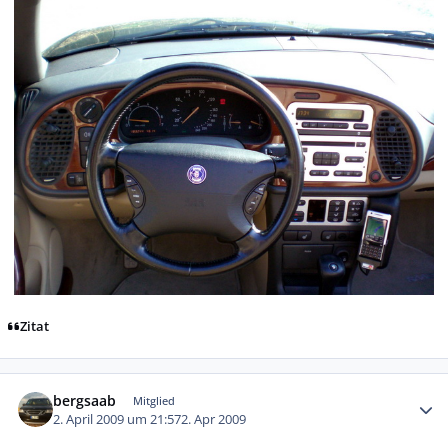
Zitat
Autor-Statistiken
bergsaab
Mitglied
2. April 2009 um 21:57
2. Apr 2009