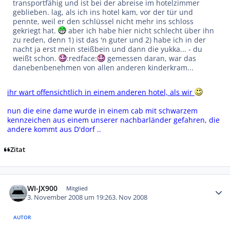
transportfähig und ist bei der abreise im hotelzimmer
geblieben. lag, als ich ins hotel kam, vor der tür und
pennte, weil er den schlüssel nicht mehr ins schloss
gekriegt hat.
aber ich habe hier nicht schlecht über ihn
zu reden, denn 1) ist das 'n guter und 2) habe ich in der
nacht ja erst mein steißbein und dann die yukka... - du
weißt schon.
:redface:
gemessen daran, war das
danebenbenehmen von allen anderen kinderkram...
ihr wart offensichtlich in einem anderen hotel, als wir
nun die eine dame wurde in einem cab mit schwarzem
kennzeichen aus einem unserer nachbarländer gefahren, die
andere kommt aus D'dorf ..
Zitat
Autor-Statistiken
WI-JX900
Mitglied
3. November 2008 um 19:26
3. Nov 2008
AUTOR