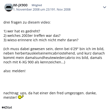
Autor-Statistiken
WI-JX900
Mitglied
1. November 2008 um 23:19
1. Nov 2008
drei fragen zu
diesem video
:
1) wer hat es gedreht?
2) welches 2003er treffen war das?
3) wieso erinnere ich mich nicht mehr daran?
(ich muss dabei gewesen sein, denn bei 6'29" bin ich im bild,
neben herbertauskielseinemcabriostehend, und kurz danach
kommt mein damalsundheutewiedercabrio ins bild, damals
noch mit K-XG 900 als kennzeichen...)
also: melden!
nachtrag: ups, da hat einer den fred umgezogen. danke,
meister!
Zitat