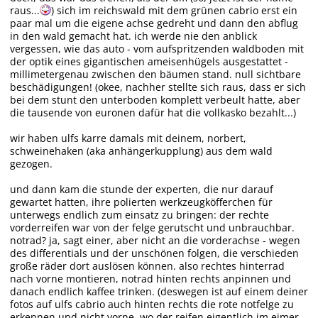
raus...
) sich im reichswald mit dem grünen cabrio erst ein
paar mal um die eigene achse gedreht und dann den abflug
in den wald gemacht hat. ich werde nie den anblick
vergessen, wie das auto - vom aufspritzenden waldboden mit
der optik eines gigantischen ameisenhügels ausgestattet -
millimetergenau zwischen den bäumen stand. null sichtbare
beschädigungen! (okee, nachher stellte sich raus, dass er sich
bei dem stunt den unterboden komplett verbeult hatte, aber
die tausende von euronen dafür hat die vollkasko bezahlt...)
wir haben ulfs karre damals mit deinem, norbert,
schweinehaken (aka anhängerkupplung) aus dem wald
gezogen.
und dann kam die stunde der experten, die nur darauf
gewartet hatten, ihre polierten werkzeugköfferchen für
unterwegs endlich zum einsatz zu bringen: der rechte
vorderreifen war von der felge gerutscht und unbrauchbar.
notrad? ja, sagt einer, aber nicht an die vorderachse - wegen
des differentials und der unschönen folgen, die verschieden
große räder dort auslösen können. also rechtes hinterrad
nach vorne montieren, notrad hinten rechts anpinnen und
danach endlich kaffee trinken. (deswegen ist auf einem deiner
fotos auf ulfs cabrio auch hinten rechts die rote notfelge zu
erkennen und nicht vorne, wo der reifen eigentlich im eimer