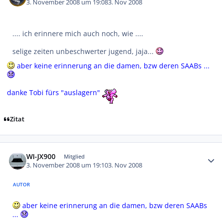
3. November 2008 um 19:08
3. Nov 2008
.... ich erinnere mich auch noch, wie ....
selige zeiten unbeschwerter jugend, jaja...
aber keine erinnerung an die damen, bzw deren SAABs ...
danke Tobi fürs "auslagern"
Zitat
Autor-Statistiken
WI-JX900
Mitglied
3. November 2008 um 19:10
3. Nov 2008
AUTOR
aber keine erinnerung an die damen, bzw deren SAABs
...