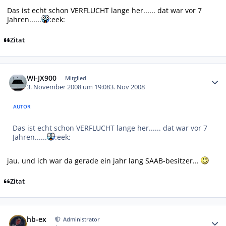
Das ist echt schon VERFLUCHT lange her...... dat war vor 7
Jahren......
:eek:
Zitat
Autor-Statistiken
WI-JX900
Mitglied
3. November 2008 um 19:08
3. Nov 2008
AUTOR
Das ist echt schon VERFLUCHT lange her...... dat war vor 7
Jahren......
:eek:
jau. und ich war da gerade ein jahr lang SAAB-besitzer...
Zitat
Autor-Statistiken
hb-ex
Administrator