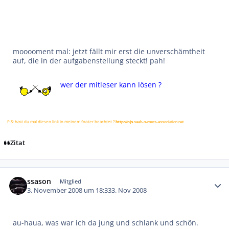
mooooment mal: jetzt fällt mir erst die unverschämtheit
auf, die in der aufgabenstellung steckt! pah!
wer der mitleser kann lösen ?
P.S: hast du mal diesen link in meinem footer beachtet ?
http://njs.
saab-owners-association.net
Zitat
Autor-Statistiken
ssason
Mitglied
3. November 2008 um 18:33
3. Nov 2008
au-haua, was war ich da jung und schlank und schön.