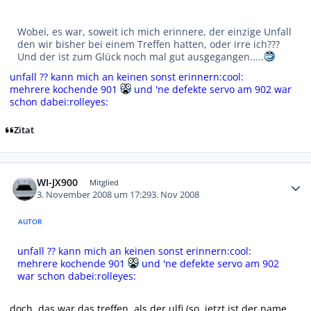
Wobei, es war, soweit ich mich erinnere, der einzige Unfall
den wir bisher bei einem Treffen hatten, oder irre ich???
Und der ist zum Glück noch mal gut ausgegangen.....
unfall ?? kann mich an keinen sonst erinnern:cool:
mehrere kochende 901
und 'ne defekte servo am 902 war
schon dabei:rolleyes:
Zitat
Autor-Statistiken
WI-JX900
Mitglied
3. November 2008 um 17:29
3. Nov 2008
AUTOR
unfall ?? kann mich an keinen sonst erinnern:cool:
mehrere kochende 901
und 'ne defekte servo am 902
war schon dabei:rolleyes:
doch, das war das treffen, als der ulfi (so, jetzt ist der name