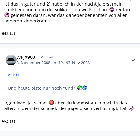
ist das 'n guter und 2) habe ich in der nacht ja erst mein
steißbein und dann die yukka... - du weißt schon.
:redface:
gemessen daran, war das danebenbenehmen von allen
anderen kinderkram...
Zitat
Autor-Statistiken
WI-JX900
Mitglied
3. November 2008 um 19:19
3. Nov 2008
AUTOR
Und heute biste nur noch "und"?
irgendwie: ja. schon.
aber du kommst auch noch in das
alter, in dem der schmelz der jugend sich verflüchtigt. ha!!
Zitat
Autor-Statistiken