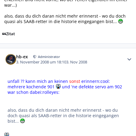
war...)
also, dass du dich daran nicht mehr erinnerst - wo du doch
quasi als SAAB-retter in die historie eingegangen bist...
Zitat
Autor-Statistiken
hb-ex
Administrator
3. November 2008 um 18:10
3. Nov 2008
unfall ?? kann mich an keinen
sonst
erinnern:cool:
mehrere kochende 901
und 'ne defekte servo am 902
war schon dabei:rolleyes:
also, dass du dich daran nicht mehr erinnerst - wo du
doch quasi als SAAB-retter in die historie eingegangen
bist...