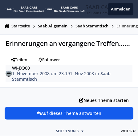
Zum Inhalt springen
SAAB CARS
Anmelden
Die Saab Gemeinschaft
Startseite
Saab Allgemein
Saab Stammtisch
Erinnerunge
Erinnerungen an vergangene Treffen......
Teilen
Follower
WI-JX900
1. November 2008 um 23:19
1. Nov 2008
in
Saab
Stammtisch
Neues Thema starten
Auf dieses Thema antworten
L
SEITE 1 VON 3
WEITER