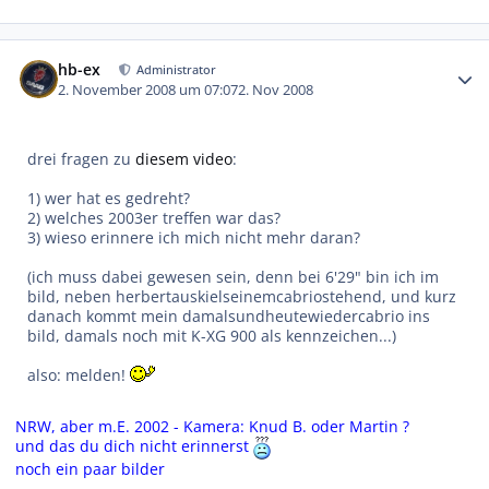
Autor-Statistiken
hb-ex
Administrator
2. November 2008 um 07:07
2. Nov 2008
drei fragen zu
diesem video
:
1) wer hat es gedreht?
2) welches 2003er treffen war das?
3) wieso erinnere ich mich nicht mehr daran?
(ich muss dabei gewesen sein, denn bei 6'29" bin ich im
bild, neben herbertauskielseinemcabriostehend, und kurz
danach kommt mein damalsundheutewiedercabrio ins
bild, damals noch mit K-XG 900 als kennzeichen...)
also: melden!
NRW, aber m.E. 2002 - Kamera: Knud B. oder Martin ?
und das du dich nicht erinnerst
noch ein paar bilder