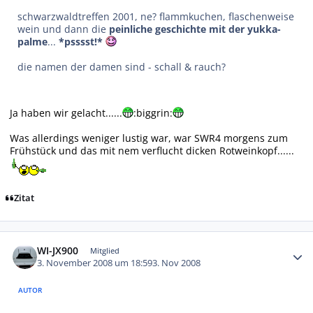
schwarzwaldtreffen 2001, ne? flammkuchen, flaschenweise
wein und dann die
peinliche geschichte mit der yukka-
palme
...
*psssst!*
die namen der damen sind - schall & rauch?
Ja haben wir gelacht......
:biggrin:
Was allerdings weniger lustig war, war SWR4 morgens zum
Frühstück und das mit nem verflucht dicken Rotweinkopf......
Zitat
Autor-Statistiken
WI-JX900
Mitglied
3. November 2008 um 18:59
3. Nov 2008
AUTOR