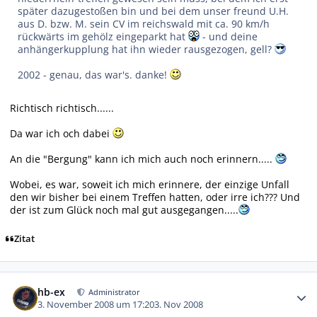
später dazugestoßen bin und bei dem unser freund U.H.
aus D. bzw. M. sein CV im reichswald mit ca. 90 km/h
rückwärts im gehölz eingeparkt hat
- und deine
anhängerkupplung hat ihn wieder rausgezogen, gell?
2002 - genau, das war's. danke!
Richtisch richtisch......
Da war ich och dabei
An die "Bergung" kann ich mich auch noch erinnern.....
Wobei, es war, soweit ich mich erinnere, der einzige Unfall
den wir bisher bei einem Treffen hatten, oder irre ich??? Und
der ist zum Glück noch mal gut ausgegangen.....
Zitat
Autor-Statistiken
hb-ex
Administrator
3. November 2008 um 17:20
3. Nov 2008