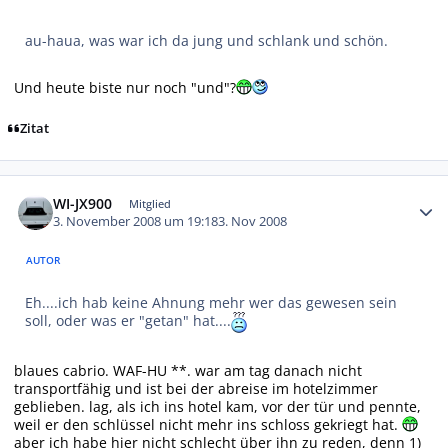
au-haua, was war ich da jung und schlank und schön.
Und heute biste nur noch "und"?
Zitat
Autor-Statistiken
WI-JX900
Mitglied
3. November 2008 um 19:18
3. Nov 2008
AUTOR
Eh....ich hab keine Ahnung mehr wer das gewesen sein
soll, oder was er "getan" hat....
blaues cabrio. WAF-HU **. war am tag danach nicht
transportfähig und ist bei der abreise im hotelzimmer
geblieben. lag, als ich ins hotel kam, vor der tür und pennte,
weil er den schlüssel nicht mehr ins schloss gekriegt hat.
aber ich habe hier nicht schlecht über ihn zu reden, denn 1)