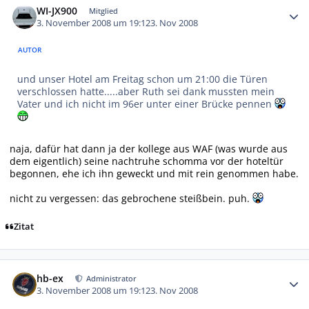
WI-JX900
Mitglied
3. November 2008 um 19:12
3. Nov 2008
AUTOR
und unser Hotel am Freitag schon um 21:00 die Türen
verschlossen hatte.....aber Ruth sei dank mussten mein
Vater und ich nicht im 96er unter einer Brücke pennen
naja, dafür hat dann ja der kollege aus WAF (was wurde aus
dem eigentlich) seine nachtruhe schomma vor der hoteltür
begonnen, ehe ich ihn geweckt und mit rein genommen habe.
nicht zu vergessen: das gebrochene steißbein. puh.
Zitat
Autor-Statistiken
hb-ex
Administrator
3. November 2008 um 19:12
3. Nov 2008