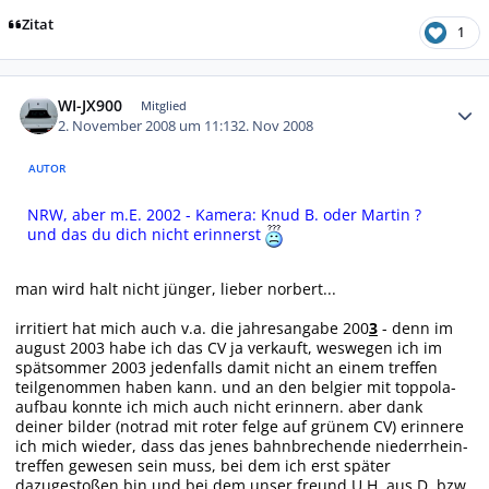
Zitat
1
Autor-Statistiken
WI-JX900
Mitglied
2. November 2008 um 11:13
2. Nov 2008
AUTOR
NRW, aber m.E. 2002 - Kamera: Knud B. oder Martin ?
und das du dich nicht erinnerst
man wird halt nicht jünger, lieber norbert...
irritiert hat mich auch v.a. die jahresangabe 200
3
- denn im
august 2003 habe ich das CV ja verkauft, weswegen ich im
spätsommer 2003 jedenfalls damit nicht an einem treffen
teilgenommen haben kann. und an den belgier mit toppola-
aufbau konnte ich mich auch nicht erinnern. aber dank
deiner bilder (notrad mit roter felge auf grünem CV) erinnere
ich mich wieder, dass das jenes bahnbrechende niederrhein-
treffen gewesen sein muss, bei dem ich erst später
dazugestoßen bin und bei dem unser freund U.H. aus D. bzw.