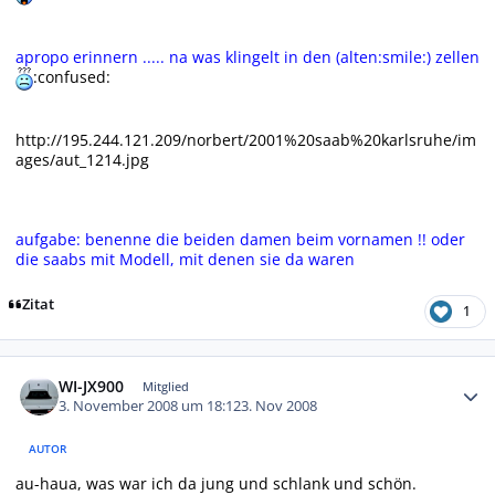
apropo erinnern ..... na was klingelt in den (alten:smile:) zellen
:confused:
http://195.244.121.209/norbert/2001%20saab%20karlsruhe/im
ages/aut_1214.jpg
aufgabe: benenne die beiden damen beim vornamen !!
oder
die saabs mit Modell, mit denen sie da waren
Zitat
1
Autor-Statistiken
WI-JX900
Mitglied
3. November 2008 um 18:12
3. Nov 2008
AUTOR
au-haua, was war ich da jung und schlank und schön.