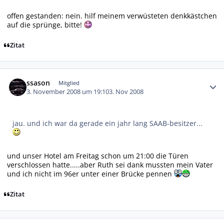
offen gestanden: nein. hilf meinem verwüsteten denkkästchen
auf die sprünge, bitte!
Zitat
Autor-Statistiken
ssason
Mitglied
3. November 2008 um 19:10
3. Nov 2008
jau. und ich war da gerade ein jahr lang SAAB-besitzer...
und unser Hotel am Freitag schon um 21:00 die Türen
verschlossen hatte.....aber Ruth sei dank mussten mein Vater
und ich nicht im 96er unter einer Brücke pennen
Zitat
Autor-Statistiken