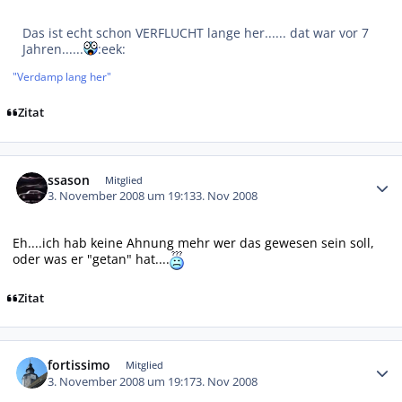
Das ist echt schon VERFLUCHT lange her...... dat war vor 7
Jahren......
:eek:
"Verdamp
lang her
"
Zitat
Autor-Statistiken
ssason
Mitglied
3. November 2008 um 19:13
3. Nov 2008
Eh....ich hab keine Ahnung mehr wer das gewesen sein soll,
oder was er "getan" hat....
Zitat
Autor-Statistiken
fortissimo
Mitglied
3. November 2008 um 19:17
3. Nov 2008