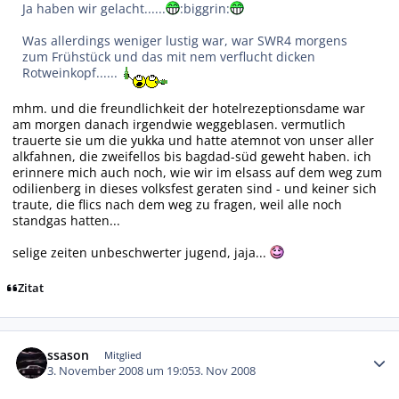
Ja haben wir gelacht......
:biggrin:
Was allerdings weniger lustig war, war SWR4 morgens
zum Frühstück und das mit nem verflucht dicken
Rotweinkopf......
mhm. und die freundlichkeit der hotelrezeptionsdame war
am morgen danach irgendwie weggeblasen. vermutlich
trauerte sie um die yukka und hatte atemnot von unser aller
alkfahnen, die zweifellos bis bagdad-süd geweht haben. ich
erinnere mich auch noch, wie wir im elsass auf dem weg zum
odilienberg in dieses volksfest geraten sind - und keiner sich
traute, die flics nach dem weg zu fragen, weil alle noch
standgas hatten...
selige zeiten unbeschwerter jugend, jaja...
Zitat
Autor-Statistiken
ssason
Mitglied
3. November 2008 um 19:05
3. Nov 2008