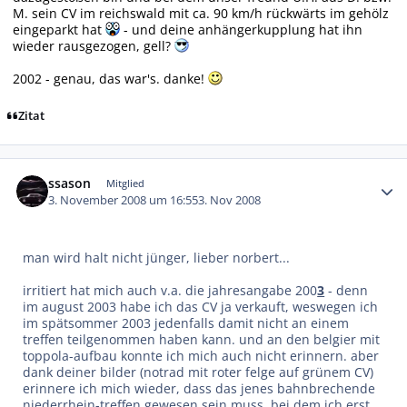
M. sein CV im reichswald mit ca. 90 km/h rückwärts im gehölz
eingeparkt hat
- und deine anhängerkupplung hat ihn
wieder rausgezogen, gell?
2002 - genau, das war's. danke!
Zitat
Autor-Statistiken
ssason
Mitglied
3. November 2008 um 16:55
3. Nov 2008
man wird halt nicht jünger, lieber norbert...
irritiert hat mich auch v.a. die jahresangabe 200
3
- denn
im august 2003 habe ich das CV ja verkauft, weswegen ich
im spätsommer 2003 jedenfalls damit nicht an einem
treffen teilgenommen haben kann. und an den belgier mit
toppola-aufbau konnte ich mich auch nicht erinnern. aber
dank deiner bilder (notrad mit roter felge auf grünem CV)
erinnere ich mich wieder, dass das jenes bahnbrechende
niederrhein-treffen gewesen sein muss, bei dem ich erst