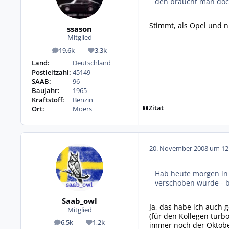
den braucht man doch
Stimmt, als Opel und 
ssason
Mitglied
19,6k
3,3k
Beiträge
Reputation
Land:
Deutschland
Postleitzahl:
45149
SAAB:
96
Baujahr:
1965
Kraftstoff:
Benzin
Zitat
Ort:
Moers
20. November 2008 um 12
Hab heute morgen in 
verschoben wurde - b
Saab_owl
Ja, das habe ich auch g
Mitglied
(für den Kollegen turb
6,5k
1,2k
immer noch der Oktober
Beiträge
Reputation