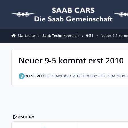
Zum Inhalt springen
Startseite
Saab Technikbereich
9-5 I
Neuer 9-5 komm
Neuer 9-5 kommt erst 2010
BONOVOX
19. November 2008 um 08:54
19. Nov 2008
LETZTE SEITE
1
2
3
4
WEITER