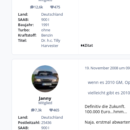
12,6k
475
Beiträge
Reputation
Land:
Deutschland
SAAB:
900 I
Baujahr:
1991
Turbo:
ohne
Kraftstoff:
Benzin
Titel:
Dr. h.c. Tilly
Zitat
Harvester
19. November 2008 um 09
wenn es 2010 GM, Ope
vielleicht gibt es 201
Janny
Mitglied
Definitiv die Zukunft.
7,3k
465
100.000 Euro...hmm...
Beiträge
Reputation
Land:
Deutschland
Naja, erstmal abwarten.
Postleitzahl:
25436
SAAB:
900 I