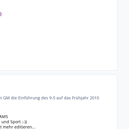
ei GM die Einführung des 9-5 auf das Frühjahr 2010
n AMS
und Sport ;-))
t mehr editieren...