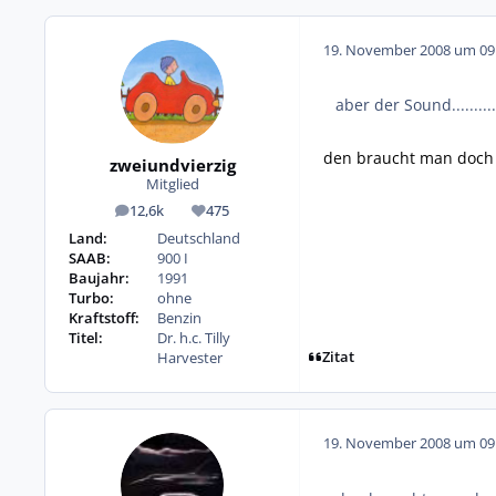
19. November 2008 um 09
aber der Sound.........
den braucht man doch n
zweiundvierzig
Mitglied
12,6k
475
Beiträge
Reputation
Land:
Deutschland
SAAB:
900 I
Baujahr:
1991
Turbo:
ohne
Kraftstoff:
Benzin
Titel:
Dr. h.c. Tilly
Zitat
Harvester
19. November 2008 um 09