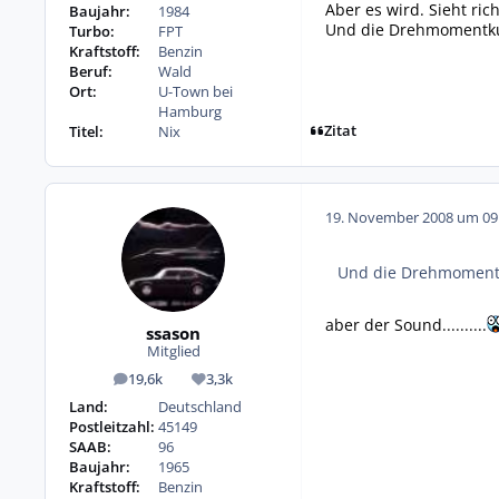
Aber es wird. Sieht rich
Baujahr:
1984
Und die Drehmomentkur
Turbo:
FPT
Kraftstoff:
Benzin
Beruf:
Wald
Ort:
U-Town bei
Hamburg
Zitat
Titel:
Nix
19. November 2008 um 09
Und die Drehmomentku
aber der Sound..........
ssason
Mitglied
19,6k
3,3k
Beiträge
Reputation
Land:
Deutschland
Postleitzahl:
45149
SAAB:
96
Baujahr:
1965
Kraftstoff:
Benzin