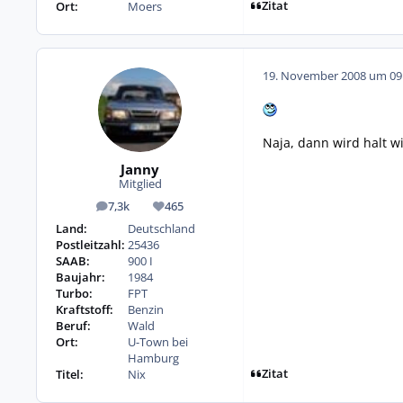
Zitat
Ort:
Moers
19. November 2008 um 09
Naja, dann wird halt w
Janny
Mitglied
7,3k
465
Beiträge
Reputation
Land:
Deutschland
Postleitzahl:
25436
SAAB:
900 I
Baujahr:
1984
Turbo:
FPT
Kraftstoff:
Benzin
Beruf:
Wald
Ort:
U-Town bei
Hamburg
Zitat
Titel:
Nix