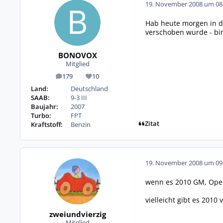
19. November 2008 um 08
Hab heute morgen in de
verschoben wurde - bi
BONOVOX
Mitglied
179
10
Beiträge
Reputation
Land:
Deutschland
SAAB:
9-3 III
Baujahr:
2007
Turbo:
FPT
Zitat
Kraftstoff:
Benzin
19. November 2008 um 09
wenn es 2010 GM, Opel
vielleicht gibt es 2010
zweiundvierzig
Mitglied