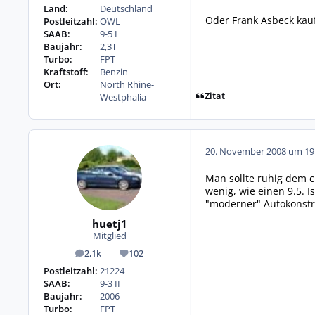
Land:
Deutschland
Oder Frank Asbeck kauf
Postleitzahl:
OWL
SAAB:
9-5 I
Baujahr:
2,3T
Turbo:
FPT
Kraftstoff:
Benzin
Ort:
North Rhine-
Zitat
Westphalia
20. November 2008 um 19
Man sollte ruhig dem c
wenig, wie einen 9.5. I
"moderner" Autokonstr
huetj1
Mitglied
2,1k
102
Beiträge
Reputation
Postleitzahl:
21224
SAAB:
9-3 II
Baujahr:
2006
Turbo:
FPT