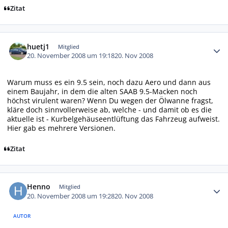
Zitat
Autor-Statistiken
huetj1
Mitglied
20. November 2008 um 19:18
20. Nov 2008
Warum muss es ein 9.5 sein, noch dazu Aero und dann aus
einem Baujahr, in dem die alten SAAB 9.5-Macken noch
höchst virulent waren? Wenn Du wegen der Ölwanne fragst,
kläre doch sinnvollerweise ab, welche - und damit ob es die
aktuelle ist - Kurbelgehäuseentlüftung das Fahrzeug aufweist.
Hier gab es mehrere Versionen.
Zitat
Autor-Statistiken
Henno
Mitglied
20. November 2008 um 19:28
20. Nov 2008
AUTOR