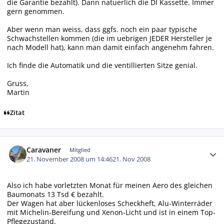
die Garantie bezahlt). Dann natuerlich die DI Kassette. Immer
gern genommen.
Aber wenn man weiss, dass ggfs. noch ein paar typische
Schwachstellen kommen (die im uebrigen JEDER Hersteller je
nach Modell hat), kann man damit einfach angenehm fahren.
Ich finde die Automatik und die ventillierten Sitze genial.
Gruss,
Martin
Zitat
Autor-Statistiken
Caravaner
Mitglied
21. November 2008 um 14:46
21. Nov 2008
Also ich habe vorletzten Monat für meinen Aero des gleichen
Baumonats 13 Tsd € bezahlt.
Der Wagen hat aber lückenloses Scheckheft, Alu-Winterräder
mit Michelin-Bereifung und Xenon-Licht und ist in einem Top-
Pflegezustand.