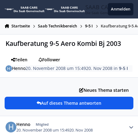
Zum Inhalt springen
SAAB CARS
Anmelden
Die Saab Gemeinschaft
Startseite
Saab Technikbereich
9-5 I
Kaufberatung 9-5 A
Kaufberatung 9-5 Aero Kombi Bj 2003
Teilen
Follower
Henno
20. November 2008 um 15:49
20. Nov 2008
in
9-5 I
Neues Thema starten
Auf dieses Thema antworten
Autor-Statistiken
Henno
Mitglied
20. November 2008 um 15:49
20. Nov 2008