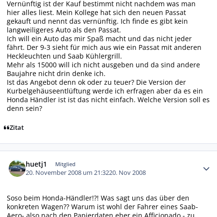
Vernünftig ist der Kauf bestimmt nicht nachdem was man
hier alles liest. Mein Kollege hat sich den neuen Passat
gekauft und nennt das vernünftig. Ich finde es gibt kein
langweiligeres Auto als den Passat.
Ich will ein Auto das mir Spaß macht und das nicht jeder
fährt. Der 9-3 sieht für mich aus wie ein Passat mit anderen
Heckleuchten und Saab Kühlergrill.
Mehr als 15000 will ich nicht ausgeben und da sind andere
Baujahre nicht drin denke ich.
Ist das Angebot denn ok oder zu teuer? Die Version der
Kurbelgehäuseentlüftung werde ich erfragen aber da es ein
Honda Händler ist ist das nicht einfach. Welche Version soll es
denn sein?
Zitat
Autor-Statistiken
huetj1
Mitglied
20. November 2008 um 21:32
20. Nov 2008
Soso beim Honda-Händler!?! Was sagt uns das über den
konkreten Wagen?? Warum ist wohl der Fahrer eines Saab-
Aero- also nach den Papierdaten eher ein Afficionado - zu