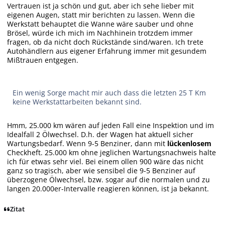
Vertrauen ist ja schön und gut, aber ich sehe lieber mit
eigenen Augen, statt mir berichten zu lassen. Wenn die
Werkstatt behauptet die Wanne wäre sauber und ohne
Brösel, würde ich mich im Nachhinein trotzdem immer
fragen, ob da nicht doch Rückstände sind/waren. Ich trete
Autohändlern aus eigener Erfahrung immer mit gesundem
Mißtrauen entgegen.
Ein wenig Sorge macht mir auch dass die letzten 25 T Km
keine Werkstattarbeiten bekannt sind.
Hmm, 25.000 km wären auf jeden Fall eine Inspektion und im
Idealfall 2 Ölwechsel. D.h. der Wagen hat aktuell sicher
Wartungsbedarf. Wenn 9-5 Benziner, dann mit
lückenlosem
Checkheft. 25.000 km ohne jeglichen Wartungsnachweis halte
ich für etwas sehr viel. Bei einem ollen 900 wäre das nicht
ganz so tragisch, aber wie sensibel die 9-5 Benziner auf
überzogene Ölwechsel, bzw. sogar auf die normalen und zu
langen 20.000er-Intervalle reagieren können, ist ja bekannt.
Zitat