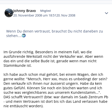
Autor-Statistiken
Johnny Bravo
Mitglied
20. November 2008 um 18:51
20. Nov 2008
Wenn Du denen vertraust, brauchst Du nicht daneben zu
stehen....
Im Grunde richtig. Besonders in meinem Fall, wo die
ausführende Werkstatt nicht der Verkäufer war. Aber wenn
das ein und die selbe Bude ist, gerade wenn man nicht
Stammkunde ist.
Ich habe auch schon mal gehört, bei einem Wagen, den ich
gerne wollte: "Mensch, Herr xxx, muss es unbedingt der sein?
Den verkaufe ich Ihnen nur äusserst ungern. Habe da kein
gutes Gefühl. Können Sie noch ein bischen warten und ich
suche was vergleichbares aus unserem Kundenstamm...".
DAS schafft Vertrauen!!! (btw: war damals im Saab Zentrum Pb
- und mein Vertrauen ist dort bis ich das Land verlassen habe
nie enttäuscht worden).