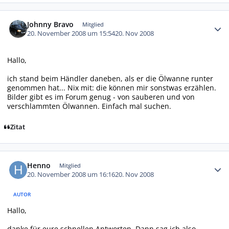
Autor-Statistiken
Johnny Bravo
Mitglied
20. November 2008 um 15:54
20. Nov 2008
Hallo,
ich stand beim Händler daneben, als er die Ölwanne runter
genommen hat... Nix mit: die können mir sonstwas erzählen.
Bilder gibt es im Forum genug - von sauberen und von
verschlammten Ölwannen. Einfach mal suchen.
Zitat
Autor-Statistiken
Henno
Mitglied
20. November 2008 um 16:16
20. Nov 2008
AUTOR
Hallo,
danke für eure schnellen Antworten. Dann sag ich also