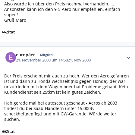
Also würde ich über den Preis nochmal verhandeln.....
Ansonsten kann ich den 9-5 Aero nur empfehlen, einfach
super !
Gruß Marc
Zitat
Autor-Statistiken
europäer
Mitglied
21. November 2008 um 14:58
21. Nov 2008
Der Preis erscheint mir auch zu hoch. Wer den Aero gefahren
ist und dann zu Honda wechselt (nix gegen Honda), der war
unzufrieden mit dem Wagen oder hat Probleme gehabt. Kein
Kundendienst seit 25tkm ist kein gutes Zeichen.
Hab gerade mal bei autoscout geschaut - Aeros ab 2003
findest du bei Saab-Händlern unter 15.000€,
scheckheftgepflegt und mit GW-Garantie. Würde weiter
suchen.
Zitat