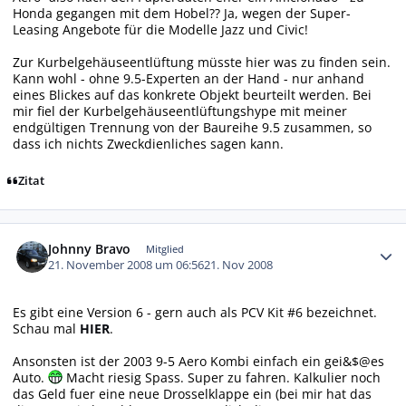
Honda gegangen mit dem Hobel?? Ja, wegen der Super-
Leasing Angebote für die Modelle Jazz und Civic!
Zur Kurbelgehäuseentlüftung müsste hier was zu finden sein.
Kann wohl - ohne 9.5-Experten an der Hand - nur anhand
eines Blickes auf das konkrete Objekt beurteilt werden. Bei
mir fiel der Kurbelgehäuseentlüftungshype mit meiner
endgültigen Trennung von der Baureihe 9.5 zusammen, so
dass ich nichts Zweckdienliches sagen kann.
Zitat
Autor-Statistiken
Johnny Bravo
Mitglied
21. November 2008 um 06:56
21. Nov 2008
Es gibt eine Version 6 - gern auch als PCV Kit #6 bezeichnet.
Schau mal
HIER
.
Ansonsten ist der 2003 9-5 Aero Kombi einfach ein gei&$@es
Auto.
Macht riesig Spass. Super zu fahren. Kalkulier noch
das Geld fuer eine neue Drosselklappe ein (bei mir hat das