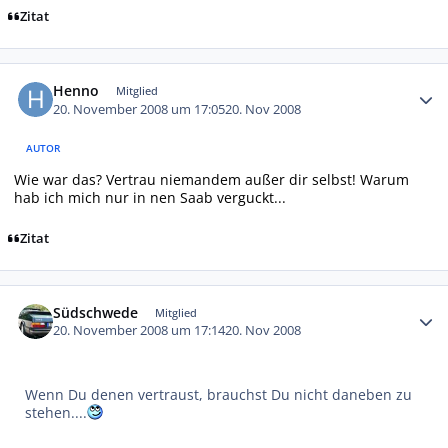
Zitat
Autor-Statistiken
Henno
Mitglied
20. November 2008 um 17:05
20. Nov 2008
AUTOR
Wie war das?
Vertrau niemandem außer
dir selbst! Warum
hab ich mich nur in nen Saab verguckt...
Zitat
Autor-Statistiken
Südschwede
Mitglied
20. November 2008 um 17:14
20. Nov 2008
Wenn Du denen vertraust, brauchst Du nicht daneben zu
stehen....