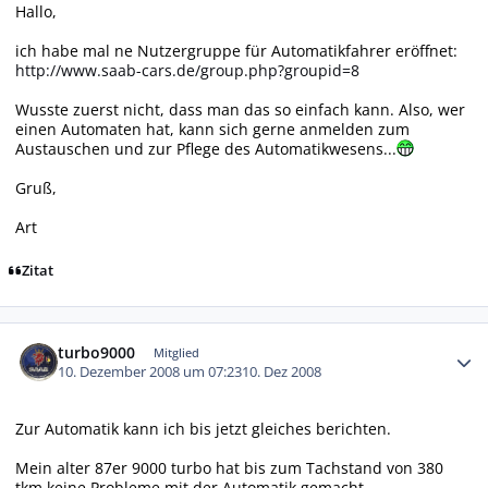
Hallo,
ich habe mal ne Nutzergruppe für Automatikfahrer eröffnet:
http://www.saab-cars.de/group.php?groupid=8
Wusste zuerst nicht, dass man das so einfach kann. Also, wer
einen Automaten hat, kann sich gerne anmelden zum
Austauschen und zur Pflege des Automatikwesens...
Gruß,
Art
Zitat
Autor-Statistiken
turbo9000
Mitglied
10. Dezember 2008 um 07:23
10. Dez 2008
Zur Automatik kann ich bis jetzt gleiches berichten.
Mein alter 87er 9000 turbo hat bis zum Tachstand von 380
tkm keine Probleme mit der Automatik gemacht.