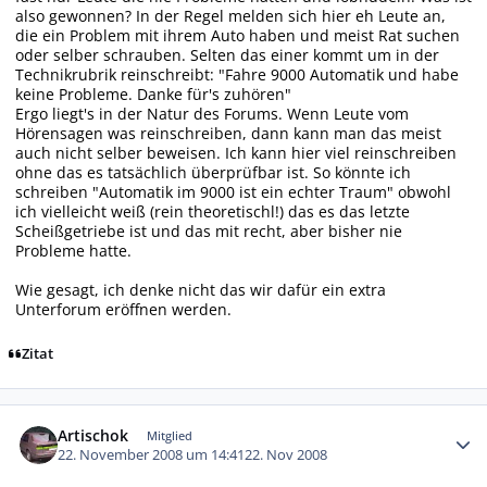
also gewonnen? In der Regel melden sich hier eh Leute an,
die ein Problem mit ihrem Auto haben und meist Rat suchen
oder selber schrauben. Selten das einer kommt um in der
Technikrubrik reinschreibt: "Fahre 9000 Automatik und habe
keine Probleme. Danke für's zuhören"
Ergo liegt's in der Natur des Forums. Wenn Leute vom
Hörensagen was reinschreiben, dann kann man das meist
auch nicht selber beweisen. Ich kann hier viel reinschreiben
ohne das es tatsächlich überprüfbar ist. So könnte ich
schreiben "Automatik im 9000 ist ein echter Traum" obwohl
ich vielleicht weiß (rein theoretischl!) das es das letzte
Scheißgetriebe ist und das mit recht, aber bisher nie
Probleme hatte.
Wie gesagt, ich denke nicht das wir dafür ein extra
Unterforum eröffnen werden.
Zitat
Autor-Statistiken
Artischok
Mitglied
22. November 2008 um 14:41
22. Nov 2008