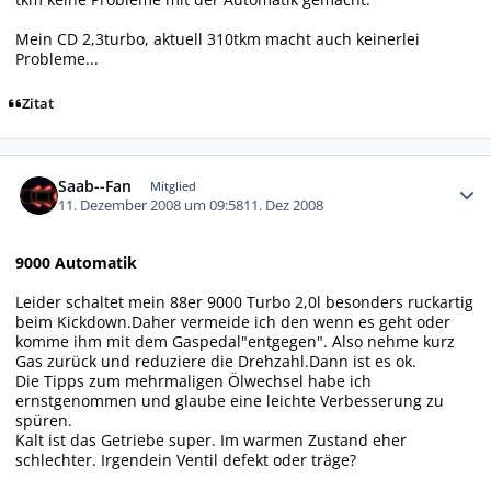
Mein CD 2,3turbo, aktuell 310tkm macht auch keinerlei
Probleme...
Zitat
Autor-Statistiken
Saab--Fan
Mitglied
11. Dezember 2008 um 09:58
11. Dez 2008
9000 Automatik
Leider schaltet mein 88er 9000 Turbo 2,0l besonders ruckartig
beim Kickdown.Daher vermeide ich den wenn es geht oder
komme ihm mit dem Gaspedal"entgegen". Also nehme kurz
Gas zurück und reduziere die Drehzahl.Dann ist es ok.
Die Tipps zum mehrmaligen Ölwechsel habe ich
ernstgenommen und glaube eine leichte Verbesserung zu
spüren.
Kalt ist das Getriebe super. Im warmen Zustand eher
schlechter. Irgendein Ventil defekt oder träge?