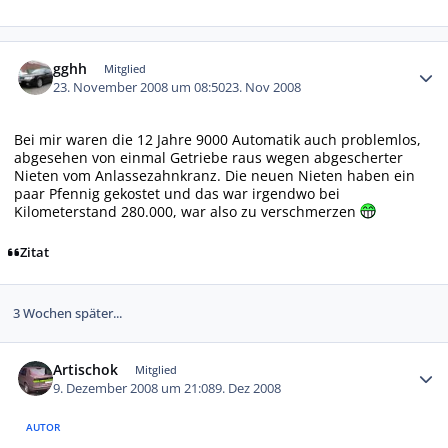
Autor-Statistiken
gghh
Mitglied
23. November 2008 um 08:50
23. Nov 2008
Bei mir waren die 12 Jahre 9000 Automatik auch problemlos,
abgesehen von einmal Getriebe raus wegen abgescherter
Nieten vom Anlassezahnkranz. Die neuen Nieten haben ein
paar Pfennig gekostet und das war irgendwo bei
Kilometerstand 280.000, war also zu verschmerzen
Zitat
3 Wochen später...
Autor-Statistiken
Artischok
Mitglied
9. Dezember 2008 um 21:08
9. Dez 2008
AUTOR