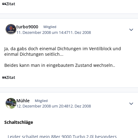
Zitat
Autor-Statistiken
turbo9000
Mitglied
11. Dezember 2008 um 14:47
11. Dez 2008
Ja, da gabs doch einemal Dichtungen im Ventilblock und
einmal Dichtungen seitlich...
Beides kann man in eingebautem Zustand wechseln..
Zitat
Autor-Statistiken
Mühle
Mitglied
12. Dezember 2008 um 20:48
12. Dez 2008
Schaltschläge
Leider schaltet mein 88er 9000 Turbo 2,0l besonders