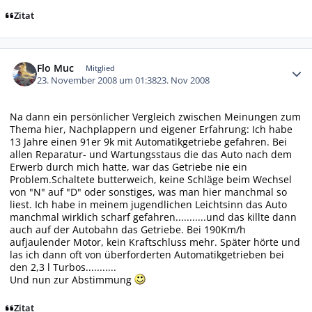
Zitat
Autor-Statistiken
Flo Muc
Mitglied
23. November 2008 um 01:38
23. Nov 2008
Na dann ein persönlicher Vergleich zwischen Meinungen zum
Thema hier, Nachplappern und eigener Erfahrung: Ich habe
13 Jahre einen 91er 9k mit Automatikgetriebe gefahren. Bei
allen Reparatur- und Wartungsstaus die das Auto nach dem
Erwerb durch mich hatte, war das Getriebe nie ein
Problem.Schaltete butterweich, keine Schläge beim Wechsel
von "N" auf "D" oder sonstiges, was man hier manchmal so
liest. Ich habe in meinem jugendlichen Leichtsinn das Auto
manchmal wirklich scharf gefahren...........und das killte dann
auch auf der Autobahn das Getriebe. Bei 190Km/h
aufjaulender Motor, kein Kraftschluss mehr. Später hörte und
las ich dann oft von überforderten Automatikgetrieben bei
den 2,3 l Turbos...........
Und nun zur Abstimmung
Zitat