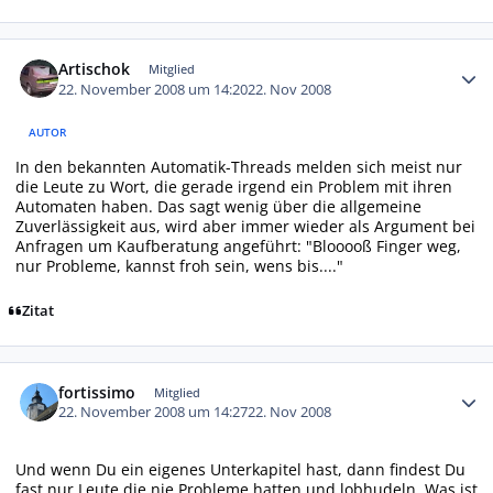
Autor-Statistiken
Artischok
Mitglied
22. November 2008 um 14:20
22. Nov 2008
AUTOR
In den bekannten Automatik-Threads melden sich meist nur
die Leute zu Wort, die gerade irgend ein Problem mit ihren
Automaten haben. Das sagt wenig über die allgemeine
Zuverlässigkeit aus, wird aber immer wieder als Argument bei
Anfragen um Kaufberatung angeführt: "Blooooß Finger weg,
nur Probleme, kannst froh sein, wens bis...."
Zitat
Autor-Statistiken
fortissimo
Mitglied
22. November 2008 um 14:27
22. Nov 2008
Und wenn Du ein eigenes Unterkapitel hast, dann findest Du
fast nur Leute die nie Probleme hatten und lobhudeln. Was ist