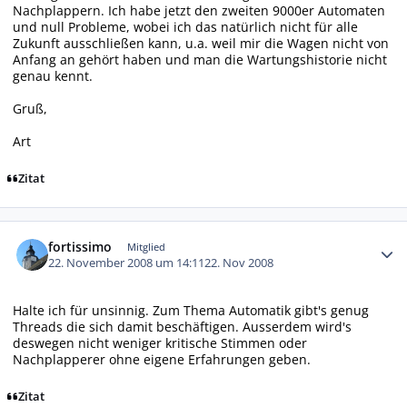
Nachplappern. Ich habe jetzt den zweiten 9000er Automaten
und null Probleme, wobei ich das natürlich nicht für alle
Zukunft ausschließen kann, u.a. weil mir die Wagen nicht von
Anfang an gehört haben und man die Wartungshistorie nicht
genau kennt.
Gruß,
Art
Zitat
Autor-Statistiken
fortissimo
Mitglied
22. November 2008 um 14:11
22. Nov 2008
Halte ich für unsinnig. Zum Thema Automatik gibt's genug
Threads die sich damit beschäftigen. Ausserdem wird's
deswegen nicht weniger kritische Stimmen oder
Nachplapperer ohne eigene Erfahrungen geben.
Zitat