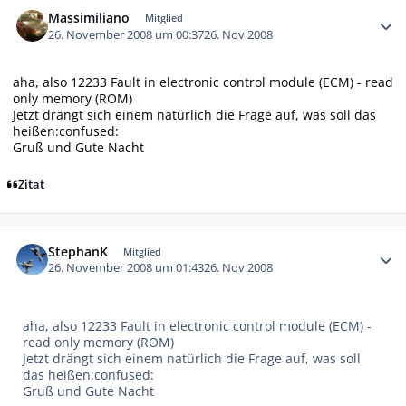
Autor-Statistiken
Massimiliano
Mitglied
26. November 2008 um 00:37
26. Nov 2008
aha, also
12233 Fault in electronic control module (ECM) - read
only memory (ROM)
Jetzt drängt sich einem natürlich die Frage auf, was soll das
heißen:confused:
Gruß und Gute Nacht
Zitat
Autor-Statistiken
StephanK
Mitglied
26. November 2008 um 01:43
26. Nov 2008
aha, also
12233 Fault in electronic control module (ECM) -
read only memory (ROM)
Jetzt drängt sich einem natürlich die Frage auf, was soll
das heißen:confused:
Gruß und Gute Nacht