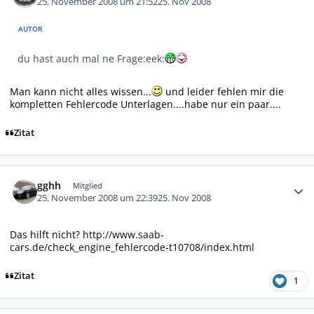
25. November 2008 um 21:52
25. Nov 2008
AUTOR
du hast auch mal ne Frage:eek:
Man kann nicht alles wissen...
und leider fehlen mir die
kompletten Fehlercode Unterlagen....habe nur ein paar....
Zitat
Autor-Statistiken
gghh
Mitglied
25. November 2008 um 22:39
25. Nov 2008
Das hilft nicht?
http://www.saab-
cars.de/check_engine_fehlercode-t10708/index.html
Zitat
1