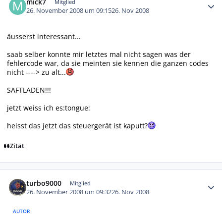
mick7
Mitglied
26. November 2008 um 09:15
26. Nov 2008
äusserst interessant...
saab selber konnte mir letztes mal nicht sagen was der
fehlercode war, da sie meinten sie kennen die ganzen codes
nicht ----> zu alt...
SAFTLADEN!!!
jetzt weiss ich es:tongue:
heisst das jetzt das steuergerät ist kaputt?
Zitat
Autor-Statistiken
turbo9000
Mitglied
26. November 2008 um 09:32
26. Nov 2008
AUTOR