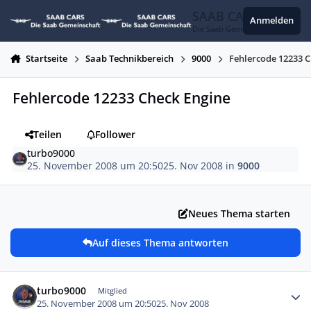
Zum Inhalt springen
SAAB CARS
Anmelden
Die Saab Gemeinschaft
Startseite
Saab Technikbereich
9000
Fehlercode 12233 C
Fehlercode 12233 Check Engine
Teilen
Follower
turbo9000
25. November 2008 um 20:50
25. Nov 2008
in
9000
Neues Thema starten
Auf dieses Thema antworten
Autor-Statistiken
turbo9000
Mitglied
25. November 2008 um 20:50
25. Nov 2008