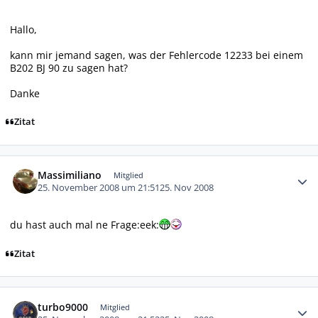
Hallo,
kann mir jemand sagen, was der Fehlercode 12233 bei einem
B202 BJ 90 zu sagen hat?
Danke
Zitat
Autor-Statistiken
Massimiliano
Mitglied
25. November 2008 um 21:51
25. Nov 2008
du hast auch mal ne Frage:eek:
Zitat
Autor-Statistiken
turbo9000
Mitglied