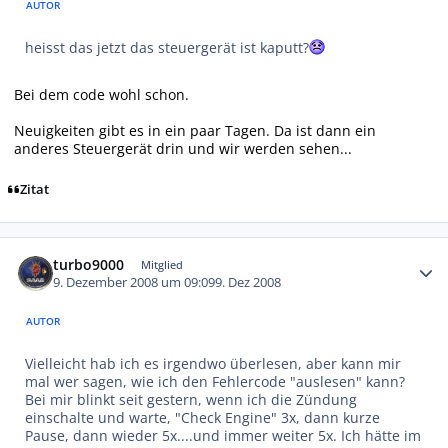
AUTOR
heisst das jetzt das steuergerät ist kaputt?
Bei dem code wohl schon.
Neuigkeiten gibt es in ein paar Tagen. Da ist dann ein
anderes Steuergerät drin und wir werden sehen...
Zitat
Autor-Statistiken
turbo9000
Mitglied
9. Dezember 2008 um 09:09
9. Dez 2008
AUTOR
Vielleicht hab ich es irgendwo überlesen, aber kann mir
mal wer sagen, wie ich den Fehlercode "auslesen" kann?
Bei mir blinkt seit gestern, wenn ich die Zündung
einschalte und warte, "Check Engine" 3x, dann kurze
Pause, dann wieder 5x....und immer weiter 5x. Ich hätte im