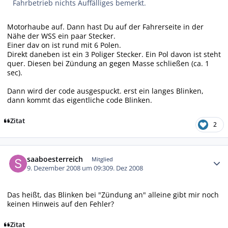
Fahrbetrieb nichts Auffälliges bemerkt.
Motorhaube auf. Dann hast Du auf der Fahrerseite in der
Nähe der WSS ein paar Stecker.
Einer dav on ist rund mit 6 Polen.
Direkt daneben ist ein 3 Poliger Stecker. Ein Pol davon ist steht
quer. Diesen bei Zündung an gegen Masse schließen (ca. 1
sec).
Dann wird der code ausgespuckt. erst ein langes Blinken,
dann kommt das eigentliche code Blinken.
Zitat
2
Autor-Statistiken
saaboesterreich
Mitglied
9. Dezember 2008 um 09:30
9. Dez 2008
Das heißt, das Blinken bei "Zündung an" alleine gibt mir noch
keinen Hinweis auf den Fehler?
Zitat