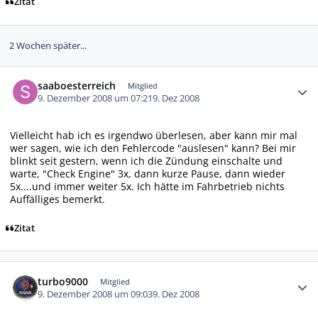
Zitat
2 Wochen später...
Autor-Statistiken
saaboesterreich
Mitglied
9. Dezember 2008 um 07:21
9. Dez 2008
Vielleicht hab ich es irgendwo überlesen, aber kann mir mal
wer sagen, wie ich den Fehlercode "auslesen" kann? Bei mir
blinkt seit gestern, wenn ich die Zündung einschalte und
warte, "Check Engine" 3x, dann kurze Pause, dann wieder
5x....und immer weiter 5x. Ich hätte im Fahrbetrieb nichts
Auffälliges bemerkt.
Zitat
Autor-Statistiken
turbo9000
Mitglied
9. Dezember 2008 um 09:03
9. Dez 2008