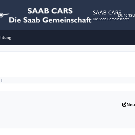
SAAB CARS
Durchs
Die Saab Gemeinschaft
chtung
 I
Neu