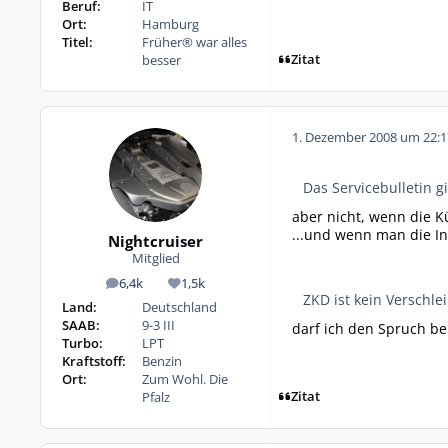
Beruf:
IT
Ort:
Hamburg
Titel:
Früher® war alles
Zitat
besser
1. Dezember 2008 um 22:1
Das Servicebulletin g
aber nicht, wenn die Kü
...und wenn man die In
Nightcruiser
Mitglied
6,4k
1,5k
Beiträge
Reputation
ZKD ist kein Verschlei
Land:
Deutschland
SAAB:
9-3 III
darf ich den Spruch b
Turbo:
LPT
Kraftstoff:
Benzin
Ort:
Zum Wohl. Die
Zitat
Pfalz