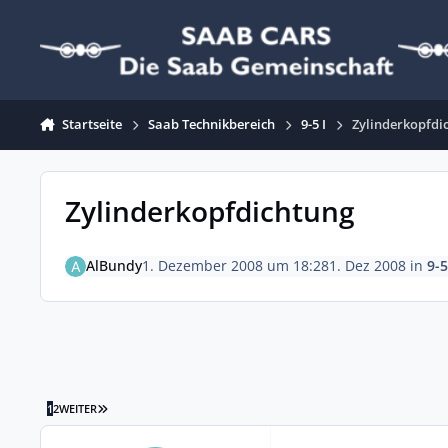
Zum Inhalt springen
Startseite
Saab Technikbereich
9-5 I
Zylinderkopfdi
Zylinderkopfdichtung
AlBundy
1. Dezember 2008 um 18:28
1. Dez 2008
in
9-5
LETZTE SEITE
1
2
WEITER