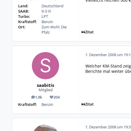
Vielleicht reichen 500 
Land:
Deutschland
SAAB:
9-3 III
Turbo:
LPT
Kraftstoff:
Benzin
Ort:
Zum Wohl. Die
Zitat
Pfalz
1. Dezember 2008 um 19:1
Welcher KM-Stand zeigt
Berichte mal weiter üb
saabitis
Mitglied
1,9k
204
Beiträge
Reputation
Zitat
Kraftstoff:
Benzin
1. Dezember 2008 um 19:3