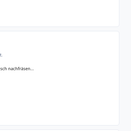
t.
sch nachfräsen...