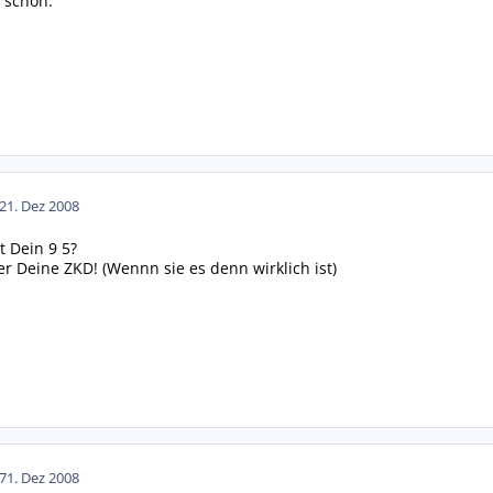
€ schon.
2
1. Dez 2008
 Dein 9 5?
er Deine ZKD! (Wennn sie es denn wirklich ist)
7
1. Dez 2008