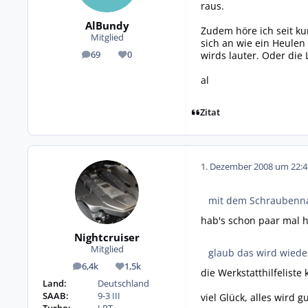
raus.
AlBundy
Zudem höre ich seit k
Mitglied
sich an wie ein Heule
wirds lauter. Oder die
69
0
Beiträge
Reputation
al
Zitat
1. Dezember 2008 um 22:4
mit dem Schraubenna
hab's schon paar mal h
Nightcruiser
Mitglied
glaub das wird wiede
6,4k
1,5k
Beiträge
Reputation
die Werkstatthilfeliste
Land:
Deutschland
SAAB:
9-3 III
viel Glück, alles wird g