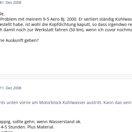
8
1. Dez 2008
le,
s Problem mit meinem 9-5 Aero Bj. 2000. Er verliert ständig Kühlwa
estellt habe, ist wohl die Kopfdichtung kaputt, so dass irgendwo 
h damit noch zur Werkstatt fahren (50 km), wenn ich zuvor nochm
ne Auskunft geben?
1
1. Dez 2008
hts unten vorne am Motorblock Kühlwasser austritt. Kann das sein
appig, sollte gehn, wenn Wasserstand ok.
4-5 Stunden. Plus Material.