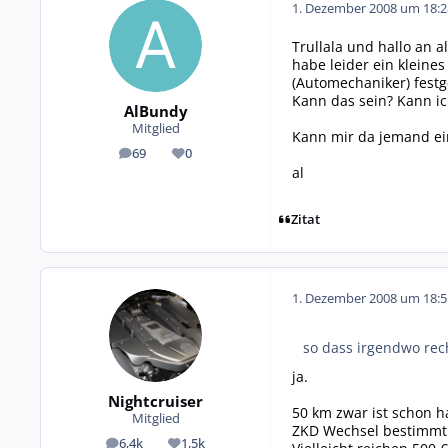
1. Dezember 2008 um 18:2
Trullala und hallo an al
habe leider ein kleine
(Automechaniker) festg
Kann das sein? Kann ic
AlBundy
Mitglied
Kann mir da jemand ei
69
0
Beiträge
Reputation
al
Zitat
1. Dezember 2008 um 18:5
so dass irgendwo rec
ja.
Nightcruiser
50 km zwar ist schon h
Mitglied
ZKD Wechsel bestimmt 
6,4k
1,5k
Beiträge
Reputation