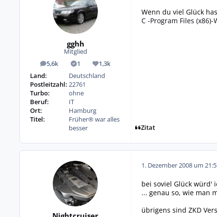
Wenn du viel Glück has
C -Program Files (x86)
gghh
Mitglied
5,6k
1
1,3k
Beiträge
Lösungen
Reputation
Land:
Deutschland
Postleitzahl:
22761
Turbo:
ohne
Beruf:
IT
Ort:
Hamburg
Titel:
Früher® war alles
Zitat
besser
1. Dezember 2008 um 21:5
bei soviel Glück würd'
... genau so, wie man 
übrigens sind ZKD Versc
Nightcruiser