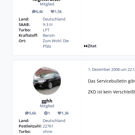
Mitglied
6,4k
1,5k
Beiträge
Reputation
Land:
Deutschland
SAAB:
9-3 III
Turbo:
LPT
Kraftstoff:
Benzin
Ort:
Zum Wohl. Die
Zitat
Pfalz
1. Dezember 2008 um 22:1
Das Servicebulletin gib
ZKD ist kein Verschleiß
gghh
Mitglied
5,6k
1
1,3k
Beiträge
Lösungen
Reputation
Land:
Deutschland
Postleitzahl:
22761
Turbo:
ohne