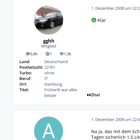
1. Dezember 2008 um 22:2
Klar
gghh
Mitglied
5,6k
1
1,3k
Beiträge
Lösungen
Reputation
Land:
Deutschland
Postleitzahl:
22761
Turbo:
ohne
Beruf:
IT
Ort:
Hamburg
Titel:
Früher® war alles
Zitat
besser
1. Dezember 2008 um 22:4
Na ja, das mit dem Sch
Tagen sicherlich 1,5 L