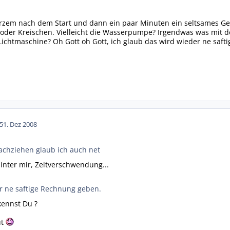
urzem nach dem Start und dann ein paar Minuten ein seltsames Ge
n oder Kreischen. Vielleicht die Wasserpumpe? Irgendwas was mi
 Lichtmaschine? Oh Gott oh Gott, ich glaub das wird wieder ne saf
5
1. Dez 2008
chziehen glaub ich auch net
inter mir, Zeitverschwendung...
r ne saftige Rechnung geben.
 kennst Du ?
ut