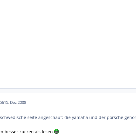
56
15. Dez 2008
ie schwedische seite angeschaut: die yamaha und der porsche gehö
en besser kucken als lesen