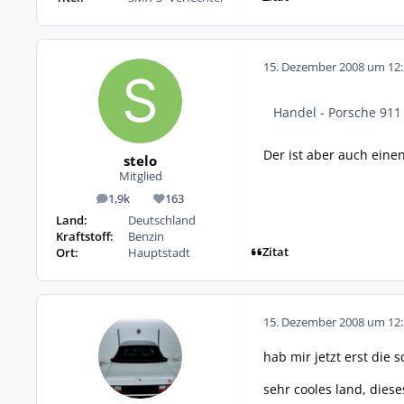
15. Dezember 2008 um 12:
Handel - Porsche 911
Der ist aber auch einen
stelo
Mitglied
1,9k
163
Beiträge
Reputation
Land:
Deutschland
Kraftstoff:
Benzin
Zitat
Ort:
Hauptstadt
15. Dezember 2008 um 12:
hab mir jetzt erst die
sehr cooles land, dies