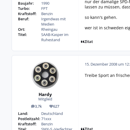
nur der damalige SPD-
Baujahr:
1990
lassen zu müssen, dass
Turbo:
FPT
Kraftstoff:
Benzin
so kann's gehen.
Beruf:
Irgendwas mit
Medien
wer ist in schweden eig
Ort:
Rheingau
Titel:
SAAB-Kasper im
Ruhestand
Zitat
15. Dezember 2008 um 12:
Treibe Sport an frischer
Hardy
Mitglied
3,7k
627
Beiträge
Reputation
Land:
Deutschland
Postleitzahl:
71xxx
Kraftstoff:
Benzin
Zitat
Titel:
SMX-S -Verfechter