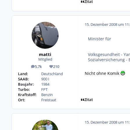
Zitat
15. Dezember 2008 um 11:
Minister für
matti
Volksgesundheit - Ya
Sozialversicherung -
Mitglied
5,7k
210
Beiträge
Reputation
Nicht ohne Komik
Land:
Deutschland
SAAB:
900 I
Baujahr:
1984
Turbo:
FPT
Kraftstoff:
Benzin
Zitat
Ort:
Freistaat
15. Dezember 2008 um 11: