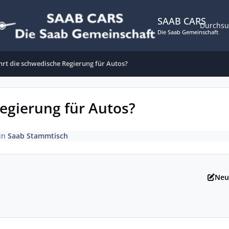
SAAB CARS
Durchs
Die Saab Gemeinschaft
hrt die schwedische Regierung für Autos?
egierung für Autos?
in
Saab Stammtisch
Neu