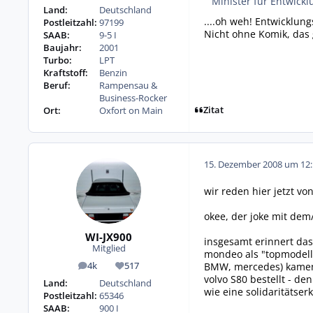
Minister für Entwickl
Land:
Deutschland
....oh weh! Entwicklun
Postleitzahl:
97199
Nicht ohne Komik, das 
SAAB:
9-5 I
Baujahr:
2001
Turbo:
LPT
Kraftstoff:
Benzin
Beruf:
Rampensau &
Business-Rocker
Zitat
Ort:
Oxfort on Main
15. Dezember 2008 um 12:
wir reden hier jetzt vo
okee, der joke mit dem
WI-JX900
insgesamt erinnert das
Mitglied
mondeo als "topmodell" 
BMW, mercedes) kamen 
4k
517
Beiträge
Reputation
volvo S80 bestellt - d
Land:
Deutschland
wie eine solidaritätser
Postleitzahl:
65346
SAAB:
900 I