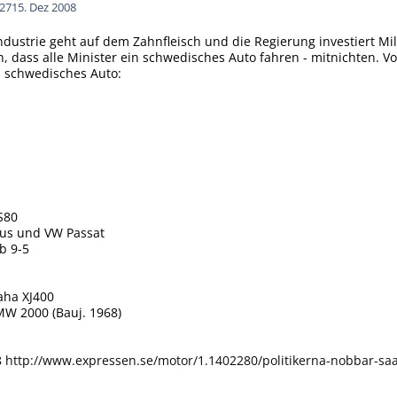
27
15. Dez 2008
dustrie geht auf dem Zahnfleisch und die Regierung investiert Mi
, dass alle Minister ein schwedisches Auto fahren - mitnichten. V
n schwedisches Auto:
S80
cus und VW Passat
b 9-5
aha XJ400
MW 2000 (Bauj. 1968)
8
http://www.expressen.se/motor/1.1402280/politikerna-nobbar-sa