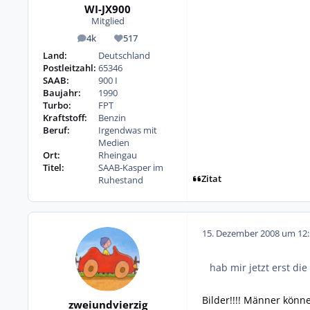
WI-JX900
Mitglied
4k
517
Beiträge
Reputation
Land:
Deutschland
Postleitzahl:
65346
SAAB:
900 I
Baujahr:
1990
Turbo:
FPT
Kraftstoff:
Benzin
Beruf:
Irgendwas mit
Medien
Ort:
Rheingau
Titel:
SAAB-Kasper im
Zitat
Ruhestand
15. Dezember 2008 um 12:
hab mir jetzt erst d
Bilder!!!! Männer könn
zweiundvierzig