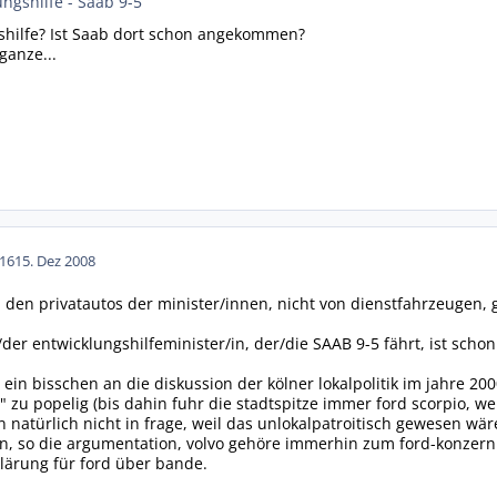
ungshilfe - Saab 9-5
gshilfe? Ist Saab dort schon angekommen?
ganze...
16
15. Dez 2008
n den privatautos der minister/innen, nicht von dienstfahrzeugen, 
/der entwicklungshilfeminister/in, der/die SAAB 9-5 fährt, ist sch
 ein bisschen an die diskussion der kölner lokalpolitik im jahre 
zu popelig (bis dahin fuhr die stadtspitze immer ford scorpio, weil 
natürlich nicht in frage, weil das unlokalpatroitisch gewesen w
enn, so die argumentation, volvo gehöre immerhin zum ford-konzern
klärung für ford über bande.