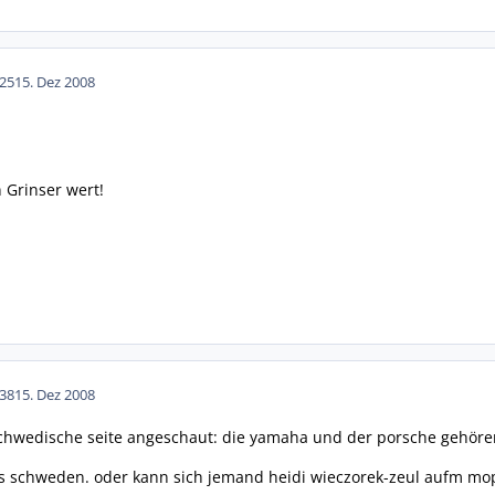
25
15. Dez 2008
 Grinser wert!
38
15. Dez 2008
 schwedische seite angeschaut: die yamaha und der porsche gehöre
es schweden. oder kann sich jemand heidi wieczorek-zeul aufm mop