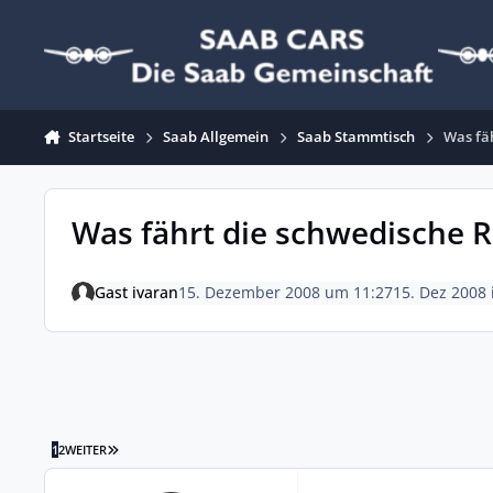
Zum Inhalt springen
Startseite
Saab Allgemein
Saab Stammtisch
Was fä
Was fährt die schwedische R
Gast ivaran
15. Dezember 2008 um 11:27
15. Dez 2008
LETZTE SEITE
1
2
WEITER