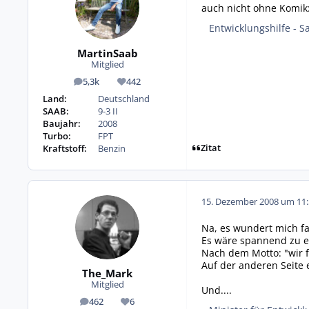
auch nicht ohne Komik
Entwicklungshilfe - S
MartinSaab
Mitglied
5,3k
442
Beiträge
Reputation
Land:
Deutschland
SAAB:
9-3 II
Baujahr:
2008
Turbo:
FPT
Zitat
Kraftstoff:
Benzin
15. Dezember 2008 um 11:
Na, es wundert mich fa
Es wäre spannend zu er
Nach dem Motto: "wir f
Auf der anderen Seite 
The_Mark
Mitglied
Und....
462
6
Beiträge
Reputation