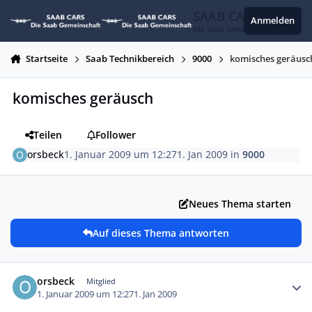
Zum Inhalt springen
SAAB CARS
Anmelden
Die Saab Gemeinschaft
Startseite
Saab Technikbereich
9000
komisches geräusc
komisches geräusch
Teilen
Follower
orsbeck
1. Januar 2009 um 12:27
1. Jan 2009
in
9000
Neues Thema starten
Auf dieses Thema antworten
Autor-Statistiken
orsbeck
Mitglied
1. Januar 2009 um 12:27
1. Jan 2009