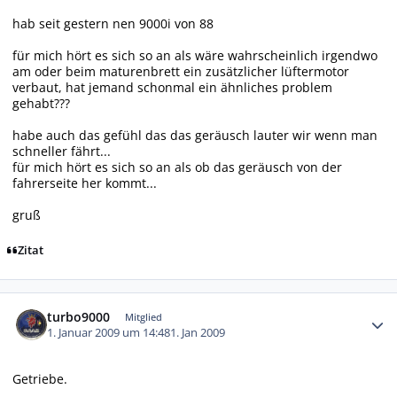
hab seit gestern nen 9000i von 88
für mich hört es sich so an als wäre wahrscheinlich irgendwo
am oder beim maturenbrett ein zusätzlicher lüftermotor
verbaut, hat jemand schonmal ein ähnliches problem
gehabt???
habe auch das gefühl das das geräusch lauter wir wenn man
schneller fährt...
für mich hört es sich so an als ob das geräusch von der
fahrerseite her kommt...
gruß
Zitat
Autor-Statistiken
turbo9000
Mitglied
1. Januar 2009 um 14:48
1. Jan 2009
Getriebe.