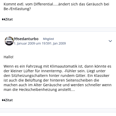
Kommt evtl. vom Differential.....ändert sich das Geräusch bei
Be-/Entlastung?
Zitat
Autor-Statistiken
99sedanturbo
Mitglied
1. Januar 2009 um 19:59
1. Jan 2009
Hallo!
Wenn es ein Fahrzeug mit Klimaautomatik ist, dann könnte es
der kleiner Lüfter für Innentermp. -Fühler sein. Liegt unter
den Sitzheizungschaltern hinter rundem Gitter. Ein Klassiker
ist auch die Belüftung der hinteren Seitenscheiben die
machen auch im Alter Geräusche und werden schneller wenn
man die Heckscheibenheizung anstellt....
Zitat
Autor-Statistiken