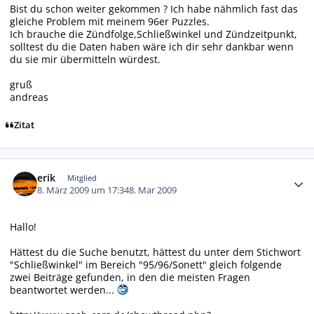
Bist du schon weiter gekommen ? Ich habe nähmlich fast das
gleiche Problem mit meinem 96er Puzzles.
Ich brauche die Zündfolge,Schließwinkel und Zündzeitpunkt,
solltest du die Daten haben wäre ich dir sehr dankbar wenn
du sie mir übermitteln würdest.
gruß
andreas
Zitat
Autor-Statistiken
erik
Mitglied
8. März 2009 um 17:34
8. Mar 2009
Hallo!
Hättest du die Suche benutzt, hättest du unter dem Stichwort
"Schließwinkel" im Bereich "95/96/Sonett" gleich folgende
zwei Beiträge gefunden, in den die meisten Fragen
beantwortet werden...