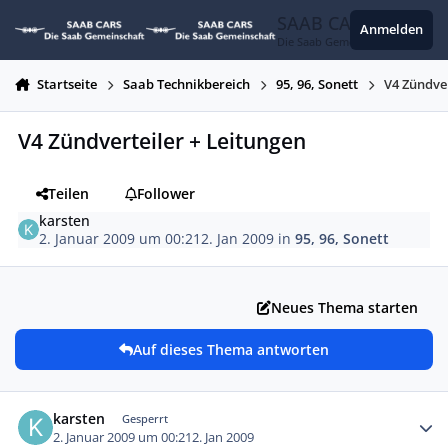
Zum Inhalt springen
SAAB CARS
Anmelden
Die Saab Gemeinschaft
Startseite
Saab Technikbereich
95, 96, Sonett
V4 Zündver
V4 Zündverteiler + Leitungen
Teilen
Follower
karsten
2. Januar 2009 um 00:21
2. Jan 2009
in
95, 96, Sonett
Neues Thema starten
Auf dieses Thema antworten
Autor-Statistiken
karsten
Gesperrt
2. Januar 2009 um 00:21
2. Jan 2009