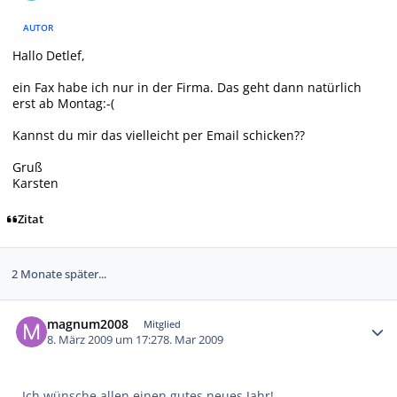
AUTOR
Hallo Detlef,
ein Fax habe ich nur in der Firma. Das geht dann natürlich
erst ab Montag:-(
Kannst du mir das vielleicht per Email schicken??
Gruß
Karsten
Zitat
2 Monate später...
Autor-Statistiken
magnum2008
Mitglied
8. März 2009 um 17:27
8. Mar 2009
Ich wünsche allen einen gutes neues Jahr!