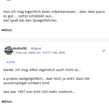
Huii ich mag eigentlich keien silberkarossen,.. aber dem passt
es gut.... siehst schöööön aus...
viel Spaß bei den Spiegelfahrten
Zitat
Autor-Statistiken
Andre90
Mitglied
7. Februar 2009 um 15:31
7. Feb 2009
AUTOR
danke, ich msg silber eigentlich auch nicht so...
a propos spiegelgefährt... was mich ja stört, dass ide
aussenspiegel schwarz sind.
das war 1997 nun echt icht mehr modisch...
Zitat