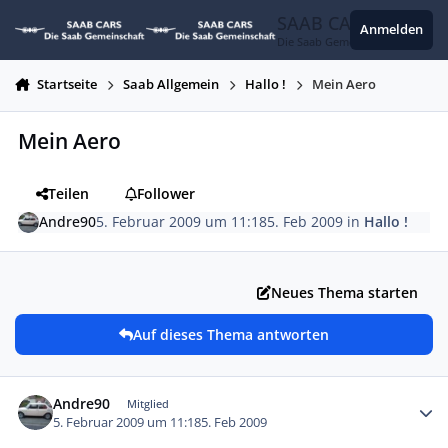
Zum Inhalt springen
SAAB CARS
Anmelden
Die Saab Gemeinschaft
Startseite
Saab Allgemein
Hallo !
Mein Aero
Mein Aero
Teilen
Follower
Andre90
5. Februar 2009 um 11:18
5. Feb 2009
in
Hallo !
Neues Thema starten
Auf dieses Thema antworten
Autor-Statistiken
Andre90
Mitglied
5. Februar 2009 um 11:18
5. Feb 2009