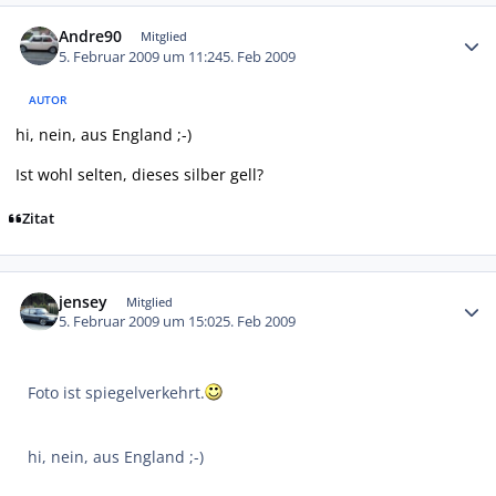
Autor-Statistiken
Andre90
Mitglied
5. Februar 2009 um 11:24
5. Feb 2009
AUTOR
hi, nein, aus England ;-)
Ist wohl selten, dieses silber gell?
Zitat
Autor-Statistiken
jensey
Mitglied
5. Februar 2009 um 15:02
5. Feb 2009
Foto ist spiegelverkehrt.
hi, nein, aus England ;-)