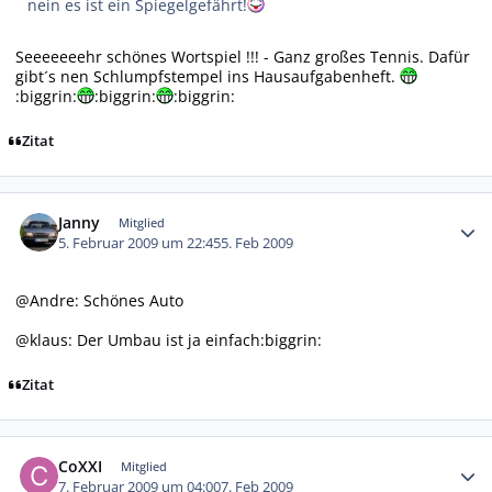
nein es ist ein Spiegelgefährt!
Seeeeeeehr schönes Wortspiel !!! - Ganz großes Tennis. Dafür
gibt´s nen Schlumpfstempel ins Hausaufgabenheft.
:biggrin:
:biggrin:
:biggrin:
Zitat
Autor-Statistiken
Janny
Mitglied
5. Februar 2009 um 22:45
5. Feb 2009
@Andre: Schönes Auto
@klaus: Der Umbau ist ja einfach:biggrin:
Zitat
Autor-Statistiken
CoXXI
Mitglied
7. Februar 2009 um 04:00
7. Feb 2009