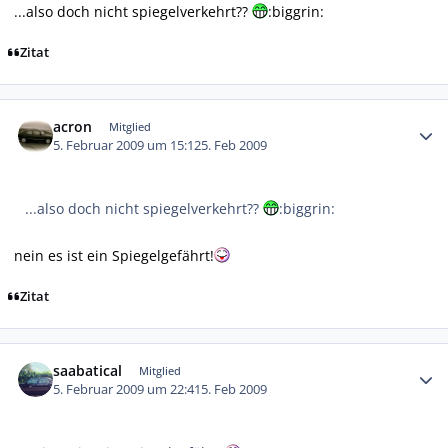
...also doch nicht spiegelverkehrt??
:biggrin:
Zitat
Autor-Statistiken
acron
Mitglied
5. Februar 2009 um 15:12
5. Feb 2009
...also doch nicht spiegelverkehrt??
:biggrin:
nein es ist ein Spiegelgefährt!
Zitat
Autor-Statistiken
saabatical
Mitglied
5. Februar 2009 um 22:41
5. Feb 2009