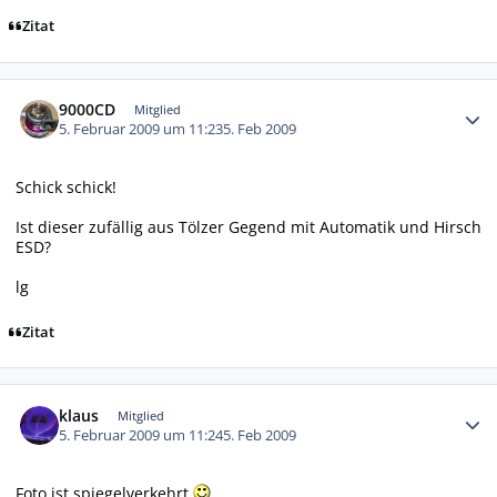
Zitat
Autor-Statistiken
9000CD
Mitglied
5. Februar 2009 um 11:23
5. Feb 2009
Schick schick!
Ist dieser zufällig aus Tölzer Gegend mit Automatik und Hirsch
ESD?
lg
Zitat
Autor-Statistiken
klaus
Mitglied
5. Februar 2009 um 11:24
5. Feb 2009
Foto ist spiegelverkehrt.