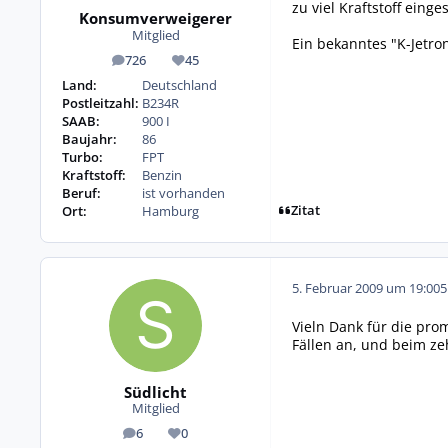
zu viel Kraftstoff einges
Konsumverweigerer
Mitglied
Ein bekanntes "K-Jetro
726
45
Beiträge
Reputation
Land:
Deutschland
Postleitzahl:
B234R
SAAB:
900 I
Baujahr:
86
Turbo:
FPT
Kraftstoff:
Benzin
Beruf:
ist vorhanden
Zitat
Ort:
Hamburg
5. Februar 2009 um 19:00
5
Vieln Dank für die pro
Fällen an, und beim z
Südlicht
Mitglied
6
0
Beiträge
Reputation