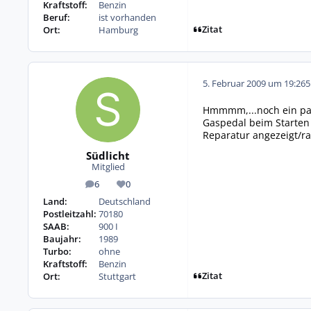
Kraftstoff:
Benzin
Beruf:
ist vorhanden
Zitat
Ort:
Hamburg
5. Februar 2009 um 19:26
5
Hmmmm,...noch ein paa
Gaspedal beim Starten
Reparatur angezeigt/ra
Südlicht
Mitglied
6
0
Beiträge
Reputation
Land:
Deutschland
Postleitzahl:
70180
SAAB:
900 I
Baujahr:
1989
Turbo:
ohne
Kraftstoff:
Benzin
Zitat
Ort:
Stuttgart