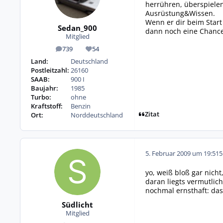
herrühren, überspielen.
Ausrüstung&Wissen.
Wenn er dir beim Start
Sedan_900
dann noch eine Chance.
Mitglied
739
54
Beiträge
Reputation
Land:
Deutschland
Postleitzahl:
26160
SAAB:
900 I
Baujahr:
1985
Turbo:
ohne
Kraftstoff:
Benzin
Zitat
Ort:
Norddeutschland
5. Februar 2009 um 19:51
5
yo, weiß bloß gar nicht
daran liegts vermutlich
nochmal ernsthaft: das 
Südlicht
Mitglied