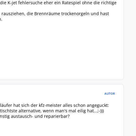
die K-jet fehlersuche eher ein Ratespiel ohne die richtige
e rausziehen, die Brennräume trockenorgeln und hast
n.
AUTOR
läufer hat sich der kfz-meister alles schon angeguckt:
schtste alternative, wenn man's mal eilig hat...;-)))
ünstig austausch- und reparierbar?