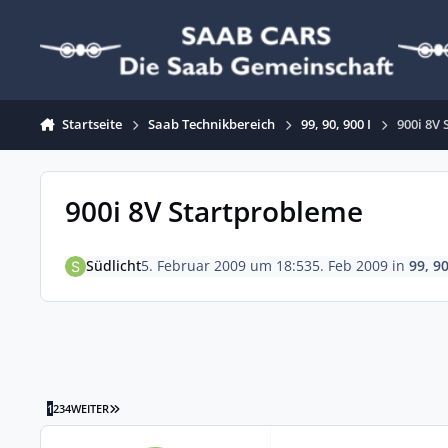
Zum Inhalt springen
Startseite
Saab Technikbereich
99, 90, 900 I
900i 8V
900i 8V Startprobleme
Südlicht
5. Februar 2009 um 18:53
5. Feb 2009
in
99, 90
LETZTE SEITE
1
2
3
4
WEITER