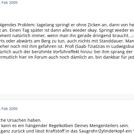
. Feb 2009
olgendes Problem: tagelang springt er ohne Zicken an, dann von heu
ht an. Einen Tag später ist dann alles wieder okay. Springt wieder
ment natürlich immer, wenn man ihn gerade dringend braucht...;-(
ärts oder abwärts am Berg zu tun, auch nichts mit Standdauer. 
rher noch mit ihm gefahren ist. Profi (Saab-Tziatzias in Ludwigsbu
ürlich auch der berühmte Vorführeffekt hinzu: bei ihm sprang de
ermutlich hier im Forum auch noch dämlich an, bin dankbar für je
. Feb 2009
iche Ursachen haben.
er kann es ein hängender Regelkolben Deines Mengenteilers sein.
ganz zurück und lässt Kraftstoff in das Saugrohr/Zylinderkopf-ein 