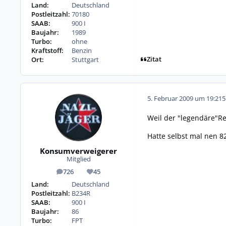
Land:
Deutschland
Postleitzahl:
70180
SAAB:
900 I
Baujahr:
1989
Turbo:
ohne
Kraftstoff:
Benzin
Zitat
Ort:
Stuttgart
5. Februar 2009 um 19:21
5
Weil der "legendäre"Re
Hatte selbst mal nen 8
Konsumverweigerer
Mitglied
726
45
Beiträge
Reputation
Land:
Deutschland
Postleitzahl:
B234R
SAAB:
900 I
Baujahr:
86
Turbo:
FPT