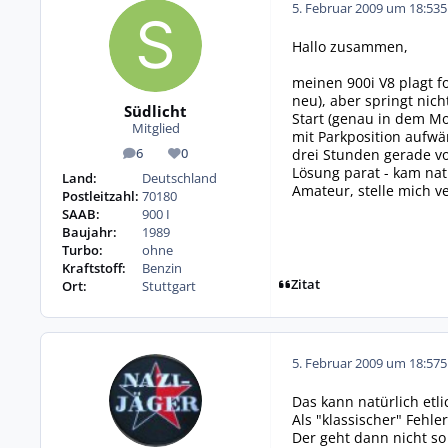
5. Februar 2009 um 18:53
5
Hallo zusammen,
meinen 900i V8 plagt f
neu), aber springt nic
Südlicht
Start (genau in dem Mo
Mitglied
mit Parkposition aufw
drei Stunden gerade vo
6
0
Beiträge
Reputation
Lösung parat - kam nat
Land:
Deutschland
Amateur, stelle mich v
Postleitzahl:
70180
SAAB:
900 I
Baujahr:
1989
Turbo:
ohne
Kraftstoff:
Benzin
Zitat
Ort:
Stuttgart
5. Februar 2009 um 18:57
5
Das kann natürlich etl
Als "klassischer" Fehl
Der geht dann nicht so 