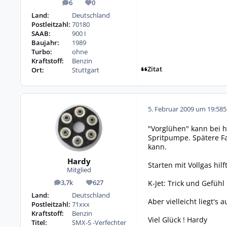
6
0
Beiträge
Reputation
Land:
Deutschland
Postleitzahl:
70180
SAAB:
900 I
Baujahr:
1989
Turbo:
ohne
Kraftstoff:
Benzin
Zitat
Ort:
Stuttgart
5. Februar 2009 um 19:58
5
"Vorglühen" kann bei h
Spritpumpe. Spätere Fa
kann.
Hardy
Starten mit Vollgas hi
Mitglied
K-Jet: Trick und Gefühl .
3,7k
627
Beiträge
Reputation
Land:
Deutschland
Aber vielleicht liegt'
Postleitzahl:
71xxx
Kraftstoff:
Benzin
Viel Glück ! Hardy
Titel:
SMX-S -Verfechter