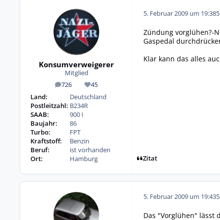
5. Februar 2009 um 19:38
5
Zündung vorglühen?-N
Gaspedal durchdrücken
Klar kann das alles au
Konsumverweigerer
Mitglied
726
45
Beiträge
Reputation
Land:
Deutschland
Postleitzahl:
B234R
SAAB:
900 I
Baujahr:
86
Turbo:
FPT
Kraftstoff:
Benzin
Beruf:
ist vorhanden
Zitat
Ort:
Hamburg
5. Februar 2009 um 19:43
5
Das "Vorglühen" lässt 