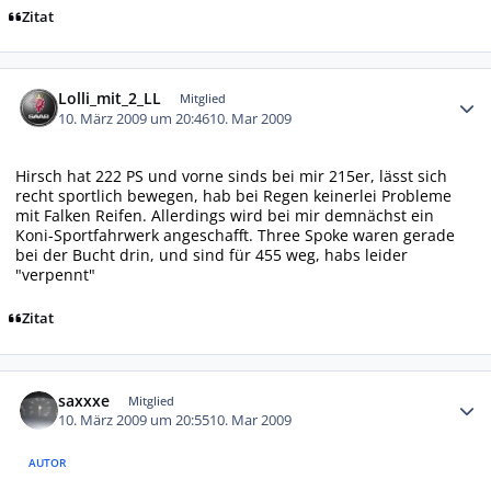
Zitat
Autor-Statistiken
Lolli_mit_2_LL
Mitglied
10. März 2009 um 20:46
10. Mar 2009
Hirsch hat 222 PS und vorne sinds bei mir 215er, lässt sich
recht sportlich bewegen, hab bei Regen keinerlei Probleme
mit Falken Reifen. Allerdings wird bei mir demnächst ein
Koni-Sportfahrwerk angeschafft. Three Spoke waren gerade
bei der Bucht drin, und sind für 455 weg, habs leider
"verpennt"
Zitat
Autor-Statistiken
saxxxe
Mitglied
10. März 2009 um 20:55
10. Mar 2009
AUTOR