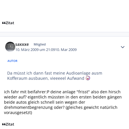
Zitat
Autor-Statistiken
saxxxe
Mitglied
10. März 2009 um 21:09
10. Mar 2009
AUTOR
Da müsst ich dann fast meine Audioanlage ausm
Kofferaum ausbauen, vieeeeel Aufwand
ich fahr mit beifahrer:P deine anlage "frisst" also den hirsch
wieder auf? eigentlich müssten in den ersten beiden gängen
beide autos gleich schnell sein wegen der
drehmomentbegrenzung oder? (gleiches gewicht natürlich
vorausgesetzt)
Zitat