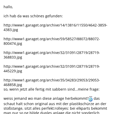
hallo,
ich hab da was schönes gefunden:
http://www1.garaget.org/archive/14/13816/11550/4642-3859-
4383.jpg
http://www1.garaget.org/archive/59/58527/88072/88072-
800474.jpg
http://www1.garaget.org/archive/32/31091/28719/28719-
368833.jpg
http://www1.garaget.org/archive/32/31091/28719/28719-
445229.jpg
http://www1.garaget.org/archive/35/34283/29053/29053-
468858.jpg
so, wenn jetzt alle fertig mit sabbern sind...meine frage:
weiss jemand wo man diese anlage herbekommt?
das
schaut halt schon original aus mit der plastikschürze an der
stoßstange, sitzt alles perfekt:rolleyes: bei elkparts bekommt
man nur so ne blöde duples anlage die nicht sonderlich