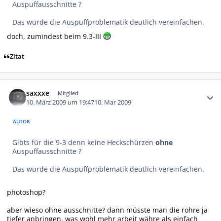
Auspuffausschnitte ?
Das würde die Auspuffproblematik deutlich vereinfachen.
doch, zumindest beim 9.3-III
Zitat
Autor-Statistiken
saxxxe
Mitglied
10. März 2009 um 19:47
10. Mar 2009
AUTOR
Gibts für die 9-3 denn keine Heckschürzen
ohne
Auspuffausschnitte ?
Das würde die Auspuffproblematik deutlich vereinfachen.
photoshop?
aber wieso ohne ausschnitte? dann müsste man die rohre ja
tiefer anbringen, was wohl mehr arbeit währe als einfach