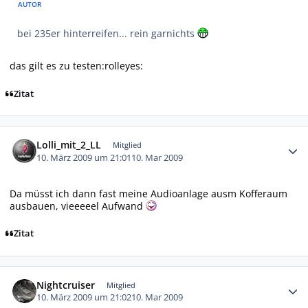
AUTOR
bei 235er hinterreifen... rein garnichts
das gilt es zu testen:rolleyes:
Zitat
Autor-Statistiken
Lolli_mit_2_LL
Mitglied
10. März 2009 um 21:01
10. Mar 2009
Da müsst ich dann fast meine Audioanlage ausm Kofferaum
ausbauen, vieeeeel Aufwand
Zitat
Autor-Statistiken
Nightcruiser
Mitglied
10. März 2009 um 21:02
10. Mar 2009