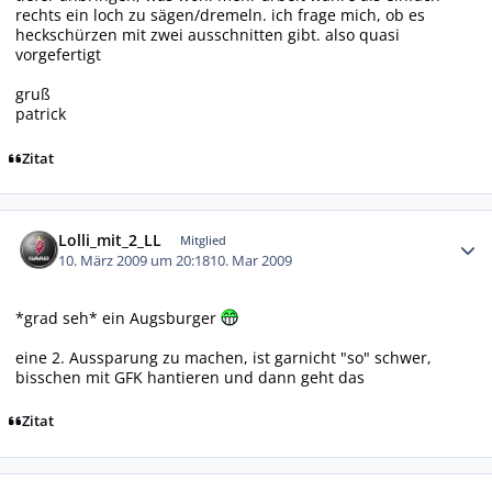
rechts ein loch zu sägen/dremeln. ich frage mich, ob es
heckschürzen mit zwei ausschnitten gibt. also quasi
vorgefertigt
gruß
patrick
Zitat
Autor-Statistiken
Lolli_mit_2_LL
Mitglied
10. März 2009 um 20:18
10. Mar 2009
*grad seh* ein Augsburger
eine 2. Aussparung zu machen, ist garnicht "so" schwer,
bisschen mit GFK hantieren und dann geht das
Zitat
Autor-Statistiken