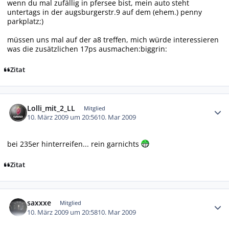
wenn du mal zufällig in pfersee bist, mein auto steht
untertags in der augsburgerstr.9 auf dem (ehem.) penny
parkplatz;)
müssen uns mal auf der a8 treffen, mich würde interessieren
was die zusätzlichen 17ps ausmachen:biggrin:
Zitat
Autor-Statistiken
Lolli_mit_2_LL
Mitglied
10. März 2009 um 20:56
10. Mar 2009
bei 235er hinterreifen... rein garnichts
Zitat
Autor-Statistiken
saxxxe
Mitglied
10. März 2009 um 20:58
10. Mar 2009