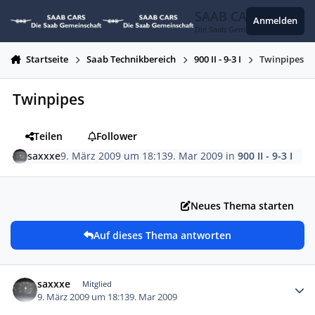
Zum Inhalt springen
SAAB CARS
Anmelden
Die Saab Gemeinschaft
Startseite
Saab Technikbereich
900 II - 9-3 I
Twinpipes
Twinpipes
Teilen
Follower
saxxxe
9. März 2009 um 18:13
9. Mar 2009
in
900 II - 9-3 I
Neues Thema starten
Auf dieses Thema antworten
Autor-Statistiken
saxxxe
Mitglied
9. März 2009 um 18:13
9. Mar 2009