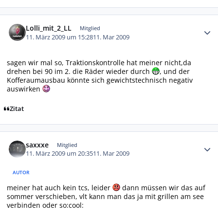
Autor-Statistiken
Lolli_mit_2_LL
Mitglied
11. März 2009 um 15:28
11. Mar 2009
sagen wir mal so, Traktionskontrolle hat meiner nicht,da
drehen bei 90 im 2. die Räder wieder durch
, und der
Kofferaumausbau könnte sich gewichtstechnisch negativ
auswirken
Zitat
Autor-Statistiken
saxxxe
Mitglied
11. März 2009 um 20:35
11. Mar 2009
AUTOR
meiner hat auch kein tcs, leider
dann müssen wir das auf
sommer verschieben, vlt kann man das ja mit grillen am see
verbinden oder so:cool: