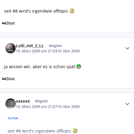
seit #8 wird's irgendwie offtopic
Zitat
Autor-Statistiken
Lolli_mit_2_LL
Mitglied
10. März 2009 um 21:03
10. Mar 2009
Ja wissen wir, aber es is schon spät
Zitat
Autor-Statistiken
saxxxe
Mitglied
10. März 2009 um 21:07
10. Mar 2009
AUTOR
seit #8 wird's irgendwie offtopic