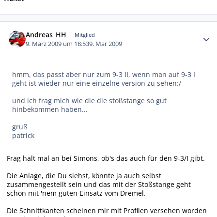
Autor-Statistiken
Andreas_HH
Mitglied
9. März 2009 um 18:53
9. Mar 2009
hmm, das passt aber nur zum 9-3 II, wenn man auf 9-3 I
geht ist wieder nur eine einzelne version zu sehen:/
und ich frag mich wie die die stoßstange so gut
hinbekommen haben...
gruß
patrick
Frag halt mal an bei Simons, ob's das auch für den 9-3/I gibt.
Die Anlage, die Du siehst, könnte ja auch selbst
zusammengestellt sein und das mit der Stoßstange geht
schon mit 'nem guten Einsatz vom Dremel.
Die Schnittkanten scheinen mir mit Profilen versehen worden