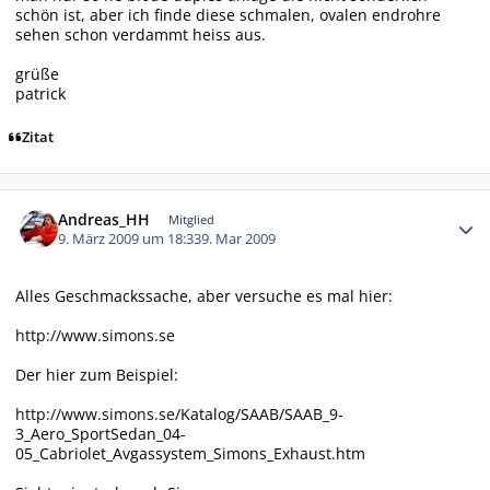
schön ist, aber ich finde diese schmalen, ovalen endrohre
sehen schon verdammt heiss aus.
grüße
patrick
Zitat
Autor-Statistiken
Andreas_HH
Mitglied
9. März 2009 um 18:33
9. Mar 2009
Alles Geschmackssache, aber versuche es mal hier:
http://www.simons.se
Der hier zum Beispiel:
http://www.simons.se
/Katalog/SAAB/SAAB_9-
3_Aero_SportSedan_04-
05_Cabriolet_Avgassystem_Simons_Exhaust.htm