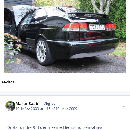
Zitat
Autor-Statistiken
MartinSaab
Mitglied
10. März 2009 um 15:48
10. Mar 2009
Gibts für die 9-3 denn keine Heckschürzen
ohne