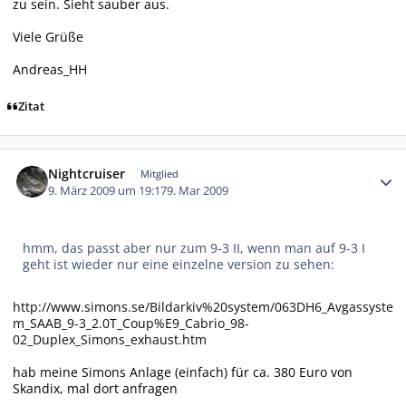
zu sein. Sieht sauber aus.
Viele Grüße
Andreas_HH
Zitat
Autor-Statistiken
Nightcruiser
Mitglied
9. März 2009 um 19:17
9. Mar 2009
hmm, das passt aber nur zum 9-3 II, wenn man auf 9-3 I
geht ist wieder nur eine einzelne version zu sehen:
http://www.simons.se/Bildarkiv%20system/063DH6_Avgassyste
m_SAAB_9-3_2.0T_Coup%E9_Cabrio_98-
02_Duplex_Simons_exhaust.htm
hab meine Simons Anlage (einfach) für ca. 380 Euro von
Skandix, mal dort anfragen