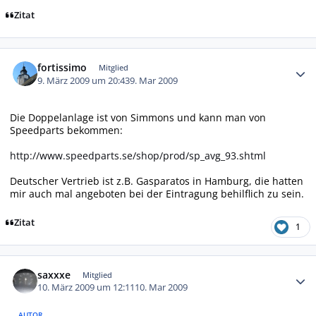
Zitat
Autor-Statistiken
fortissimo
Mitglied
9. März 2009 um 20:43
9. Mar 2009
Die Doppelanlage ist von Simmons und kann man von
Speedparts bekommen:
http://www.speedparts.se/shop/prod/sp_avg_93.shtml
Deutscher Vertrieb ist z.B. Gasparatos in Hamburg, die hatten
mir auch mal angeboten bei der Eintragung behilflich zu sein.
Zitat
1
Autor-Statistiken
saxxxe
Mitglied
10. März 2009 um 12:11
10. Mar 2009
AUTOR