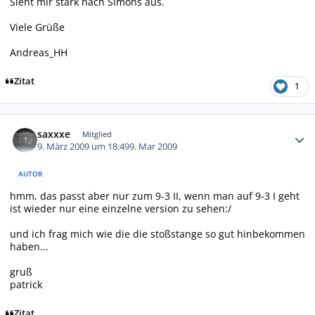
Sieht mir stark nach Simons aus.
Viele Grüße
Andreas_HH
Zitat
1
Autor-Statistiken
saxxxe
Mitglied
9. März 2009 um 18:49
9. Mar 2009
AUTOR
hmm, das passt aber nur zum 9-3 II, wenn man auf 9-3 I geht
ist wieder nur eine einzelne version zu sehen:/
und ich frag mich wie die die stoßstange so gut hinbekommen
haben...
gruß
patrick
Zitat