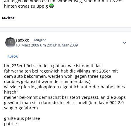
Alufelgen kommen evtl im Sommer weg, sind mir mit 17/235
hinten etwas zu üppig
Zitat
Autor-Statistiken
saxxxe
Mitglied
10. März 2009 um 20:43
10. Mar 2009
AUTOR
hm,235er hört sich doch gut an, wie ist damit das
fahrverhalten bei regen? ich hab die vikings mit 205er mit
dem auto bekommen, werden wohl gegen three spoke
doubles getauscht wenn der sommer da is:)
wieviele pferde galoppieren eigentlich unter der haube eines
hirsch?
meiner bekommt demnächst bsr step1 verpasst, an die 205ps
gewöhnt man sich dann doch sehr schnell (bin davor 902 2.0
sauger gefahren)
grüße aus pfersee
patrick