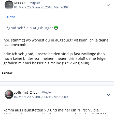
saxxxe
Mitglied
10. März 2009 um 20:20
10. Mar 2009
AUTOR
*grad seh* ein Augsburger
hoi, stimmt:) wo wohnst du in augsburg? vlt kenn ich ja deine
saabine:cool:
edit: ich seh grad, unsere beiden sind ja fast zwillinge (hab
noch keine bilder von meinem neuen drin) bloß deine felgen
gefallen mir viel besser als meine (16" viking alu8)
Zitat
Autor-Statistiken
Lolli_mit_2_LL
Mitglied
10. März 2009 um 20:32
10. Mar 2009
komm aus Haunstetten :-D und meiner isn "Hirsch", die