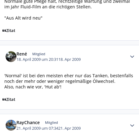
Normale gute Pflege halt, rechtzeitige Wartung und zweimal
im Jahr Fluid-Film an die richtigen Stellen.
"Aus Alt wird neu"
Zitat
Autor-Statistiken
René
Mitglied
18. April 2009 um 20:31
18. Apr 2009
'Normal' ist bei den meisten eher nur das Tanken, bestenfalls
noch der mehr oder weniger regelmäßige Ölwechsel.
Also, nach wie vor, 'Hut ab'!
Zitat
Autor-Statistiken
RayChance
Mitglied
21. April 2009 um 07:34
21. Apr 2009