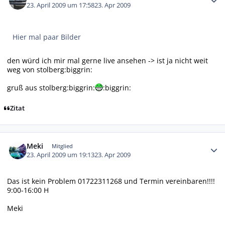
23. April 2009 um 17:58
23. Apr 2009
Hier mal paar Bilder
den würd ich mir mal gerne live ansehen -> ist ja nicht weit
weg von stolberg:biggrin:
gruß aus stolberg:biggrin:
:biggrin:
Zitat
Autor-Statistiken
Meki
Mitglied
23. April 2009 um 19:13
23. Apr 2009
Das ist kein Problem 01722311268 und Termin vereinbaren!!!!
9:00-16:00 H
Meki