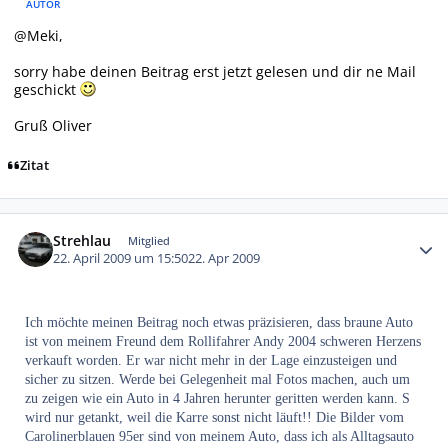
AUTOR
@Meki,
sorry habe deinen Beitrag erst jetzt gelesen und dir ne Mail
geschickt
Gruß Oliver
Zitat
Autor-Statistiken
Strehlau
Mitglied
22. April 2009 um 15:50
22. Apr 2009
Ich möchte meinen Beitrag noch etwas präzisieren, dass braune Auto
ist von meinem Freund dem Rollifahrer Andy 2004 schweren Herzens
verkauft worden. Er war nicht mehr in der Lage einzusteigen und
sicher zu sitzen. Werde bei Gelegenheit mal Fotos machen, auch um
zu zeigen wie ein Auto in 4 Jahren herunter geritten werden kann. S
wird nur getankt, weil die Karre sonst nicht läuft!! Die Bilder vom
Carolinerblauen 95er sind von meinem Auto, dass ich als Alltagsauto