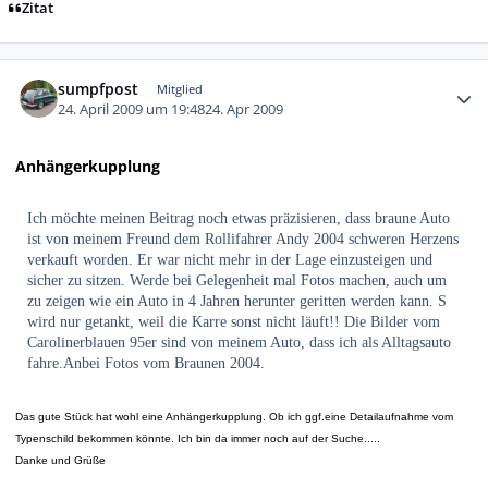
Zitat
Autor-Statistiken
sumpfpost
Mitglied
24. April 2009 um 19:48
24. Apr 2009
Anhängerkupplung
Ich möchte meinen Beitrag noch etwas präzisieren, dass braune Auto
ist von meinem Freund dem Rollifahrer Andy 2004 schweren Herzens
verkauft worden. Er war nicht mehr in der Lage einzusteigen und
sicher zu sitzen. Werde bei Gelegenheit mal Fotos machen, auch um
zu zeigen wie ein Auto in 4 Jahren herunter geritten werden kann. S
wird nur getankt, weil die Karre sonst nicht läuft!! Die Bilder vom
Carolinerblauen 95er sind von meinem Auto, dass ich als Alltagsauto
fahre.Anbei Fotos vom Braunen 2004.
Das gute Stück hat wohl eine Anhängerkupplung. Ob ich ggf.eine Detailaufnahme vom
Typenschild bekommen könnte. Ich bin da immer noch auf der Suche.....
Danke und Grüße