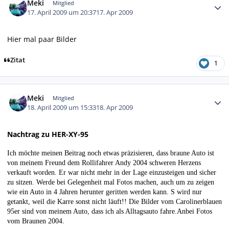
Meki
Mitglied
17. April 2009 um 20:37
17. Apr 2009
Hier mal paar Bilder
Zitat
1
Autor-Statistiken
Meki
Mitglied
18. April 2009 um 15:33
18. Apr 2009
Nachtrag zu HER-XY-95
Ich möchte meinen Beitrag noch etwas präzisieren, dass braune Auto ist
von meinem Freund dem Rollifahrer Andy 2004 schweren Herzens
verkauft worden. Er war nicht mehr in der Lage einzusteigen und sicher
zu sitzen. Werde bei Gelegenheit mal Fotos machen, auch um zu zeigen
wie ein Auto in 4 Jahren herunter geritten werden kann. S wird nur
getankt, weil die Karre sonst nicht läuft!! Die Bilder vom Carolinerblauen
95er sind von meinem Auto, dass ich als Alltagsauto fahre.Anbei Fotos
vom Braunen 2004.