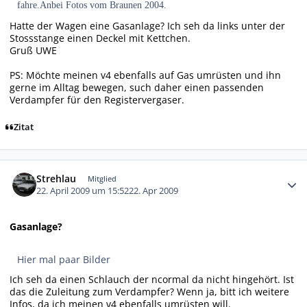
fahre.Anbei Fotos vom Braunen 2004.
Hatte der Wagen eine Gasanlage? Ich seh da links unter der
Stossstange einen Deckel mit Kettchen.
Gruß UWE
PS: Möchte meinen v4 ebenfalls auf Gas umrüsten und ihn
gerne im Alltag bewegen, such daher einen passenden
Verdampfer für den Registervergaser.
Zitat
Autor-Statistiken
Strehlau
Mitglied
22. April 2009 um 15:52
22. Apr 2009
Gasanlage?
Hier mal paar Bilder
Ich seh da einen Schlauch der ncormal da nicht hingehört. Ist
das die Zuleitung zum Verdampfer? Wenn ja, bitt ich weitere
Infos, da ich meinen v4 ebenfalls umrüsten will.