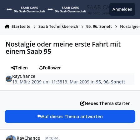
Zum Inhalt springen
SAAB CARS
Anmelden
Die Saab Gemeinschaft
Startseite
Saab Technikbereich
95, 96, Sonett
Nostalgie
Nostalgie oder meine erste Fahrt mit
einem Saab 95
Teilen
Follower
RayChance
13. März 2009 um 11:38
13. Mar 2009
in
95, 96, Sonett
Neues Thema starten
Auf dieses Thema antworten
Autor-Statistiken
RayChance
Mitglied