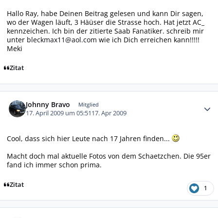
Hallo Ray, habe Deinen Beitrag gelesen und kann Dir sagen,
wo der Wagen läuft, 3 Häüser die Strasse hoch. Hat jetzt AC_
kennzeichen. Ich bin der zitierte Saab Fanatiker. schreib mir
unter
bleckmax11@aol.com
wie ich Dich erreichen kann!!!!!
Meki
Zitat
Autor-Statistiken
Johnny Bravo
Mitglied
17. April 2009 um 05:51
17. Apr 2009
Cool, dass sich hier Leute nach 17 Jahren finden...
Macht doch mal aktuelle Fotos von dem Schaetzchen. Die 95er
fand ich immer schon prima.
Zitat
1
Autor-Statistiken