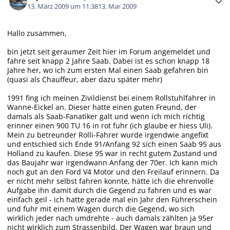
13. März 2009 um 11:38
13. Mar 2009
Hallo zusammen,
bin jetzt seit geraumer Zeit hier im Forum angemeldet und
fahre seit knapp 2 Jahre Saab. Dabei ist es schon knapp 18
Jahre her, wo ich zum ersten Mal einen Saab gefahren bin
(quasi als Chauffeur, aber dazu später mehr)
1991 fing ich meinen Zivildienst bei einem Rollstuhlfahrer in
Wanne-Eickel an. Dieser hatte einen guten Freund, der
damals als Saab-Fanatiker galt und wenn ich mich richtig
erinner einen 900 TU 16 in rot fuhr (ich glaube er hiess Uli).
Mein zu betreunder Rolli-Fahrer wurde irgendwie angefixt
und entschied sich Ende 91/Anfang 92 sich einen Saab 95 aus
Holland zu kaufen. Diese 95 war in recht gutem Zustand und
das Baujahr war irgendwann Anfang der 70er. Ich kann mich
noch gut an den Ford V4 Motor und den Freilauf erinnern. Da
er nicht mehr selbst fahren konnte, hätte ich die ehrenvolle
Aufgabe ihn damit durch die Gegend zu fahren und es war
einfach geil - ich hatte gerade mal ein Jahr den Führerschein
und fuhr mit einem Wagen durch die Gegend, wo sich
wirklich jeder nach umdrehte - auch damals zählten ja 95er
nicht wirklich zum Strassenbild. Der Wagen war braun und