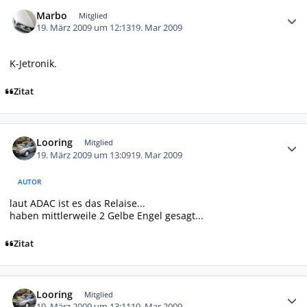
Autor-Statistiken
Marbo
Mitglied
19. März 2009 um 12:13
19. Mar 2009
K-Jetronik.
Zitat
Autor-Statistiken
Looring
Mitglied
19. März 2009 um 13:09
19. Mar 2009
AUTOR
laut ADAC ist es das Relaise...
haben mittlerweile 2 Gelbe Engel gesagt...
Zitat
Autor-Statistiken
Looring
Mitglied
19. März 2009 um 13:11
19. Mar 2009