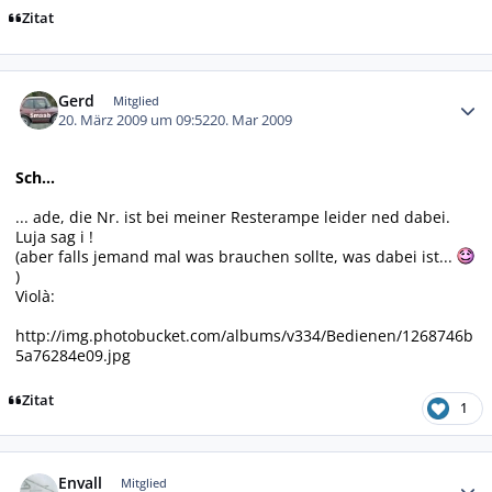
Zitat
Autor-Statistiken
Gerd
Mitglied
20. März 2009 um 09:52
20. Mar 2009
Sch...
... ade, die Nr. ist bei meiner Resterampe leider ned dabei.
Luja sag i !
(aber falls jemand mal was brauchen sollte, was dabei ist...
)
Violà:
http://img.photobucket.com/albums/v334/Bedienen/1268746b
5a76284e09.jpg
Zitat
1
Autor-Statistiken
Envall
Mitglied