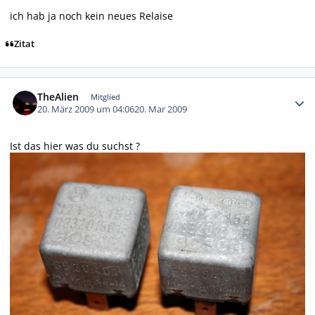
ich hab ja noch kein neues Relaise
Zitat
Autor-Statistiken
TheAlien
Mitglied
20. März 2009 um 04:06
20. Mar 2009
Ist das hier was du suchst ?