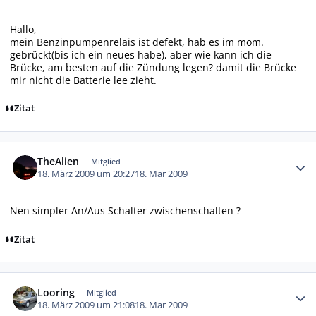
Hallo,
mein Benzinpumpenrelais ist defekt, hab es im mom.
gebrückt(bis ich ein neues habe), aber wie kann ich die
Brücke, am besten auf die Zündung legen? damit die Brücke
mir nicht die Batterie lee zieht.
Zitat
Autor-Statistiken
TheAlien
Mitglied
18. März 2009 um 20:27
18. Mar 2009
Nen simpler An/Aus Schalter zwischenschalten ?
Zitat
Autor-Statistiken
Looring
Mitglied
18. März 2009 um 21:08
18. Mar 2009