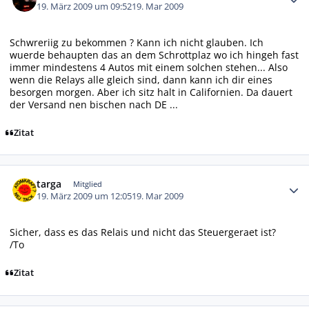
19. März 2009 um 09:52
19. Mar 2009
Schwreriig zu bekommen ? Kann ich nicht glauben. Ich
wuerde behaupten das an dem Schrottplaz wo ich hingeh fast
immer mindestens 4 Autos mit einem solchen stehen... Also
wenn die Relays alle gleich sind, dann kann ich dir eines
besorgen morgen. Aber ich sitz halt in Californien. Da dauert
der Versand nen bischen nach DE ...
Zitat
Autor-Statistiken
targa
Mitglied
19. März 2009 um 12:05
19. Mar 2009
Sicher, dass es das Relais und nicht das Steuergeraet ist?
/To
Zitat