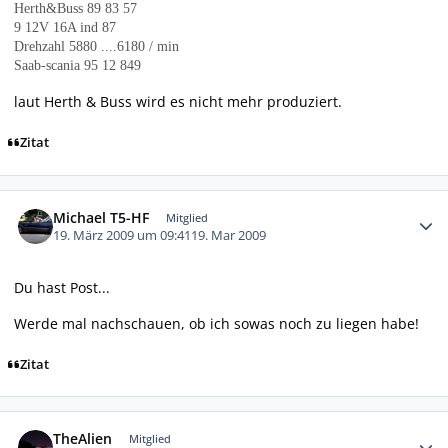
Herth&Buss 89 83 57
9 12V 16A ind 87
Drehzahl 5880 ....6180 / min
Saab-scania 95 12 849
laut Herth & Buss wird es nicht mehr produziert.
Zitat
Autor-Statistiken
Michael T5-HF
Mitglied
19. März 2009 um 09:41
19. Mar 2009
Du hast Post...
Werde mal nachschauen, ob ich sowas noch zu liegen habe!
Zitat
Autor-Statistiken
TheAlien
Mitglied