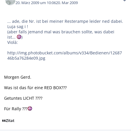
20. März 2009 um 10:06
20. Mar 2009
... ade, die Nr. ist bei meiner Resterampe leider ned dabei.
Luja sag i !
(aber falls jemand mal was brauchen sollte, was dabei
ist...
)
Violà:
http://img.photobucket.com/albums/v334/Bedienen/12687
46b5a76284e09.jpg
Morgen Gerd.
Was ist das für eine RED BOX???
Getuntes LICHT ????
Für Rally ???
Zitat