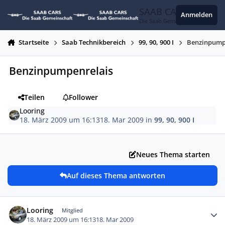
Zum Inhalt springen
SAAB CARS
Anmelden
Die Saab Gemeinschaft
Startseite
Saab Technikbereich
99, 90, 900 I
Benzinpump
Benzinpumpenrelais
Teilen
Follower
Looring
18. März 2009 um 16:13
18. Mar 2009
in
99, 90, 900 I
Neues Thema starten
Auf dieses Thema antworten
Autor-Statistiken
Looring
Mitglied
18. März 2009 um 16:13
18. Mar 2009