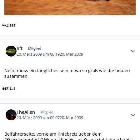
Zitat
Autor-Statistiken
hft
Mitglied
20. März 2009 um 08:19
20. Mar 2009
Nein, muss ein längliches sein, etwa so groß wie die beiden
zusammen.
Zitat
Autor-Statistiken
TheAlien
Mitglied
20. März 2009 um 09:07
20. Mar 2009
Beifahrerseite, vorne am Kniebrett ueber dem
"Boardconputer" ? Wenn ich weiss wie's aussieht bin ich mir