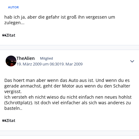
AUTOR
hab ich ja, aber die gefahr ist groß ihn vergessen um
zulegen...
Zitat
Autor-Statistiken
TheAlien
Mitglied
19. März 2009 um 06:30
19. Mar 2009
Das hoert man aber wenn das Auto aus ist. Und wenn du es
gerade anmachst, geht der Motor aus wenn du den Schalter
vergisst.
Ich versteh eh nicht wieso du nicht einfach nen neues hohlst
(Schrottplatz). Ist doch viel einfacher als sich was anderes zu
basteln..
Zitat
Autor-Statistiken