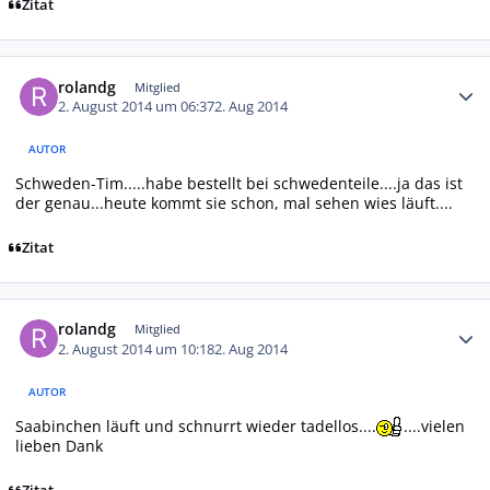
Zitat
Autor-Statistiken
rolandg
Mitglied
2. August 2014 um 06:37
2. Aug 2014
AUTOR
Schweden-Tim.....habe bestellt bei schwedenteile....ja das ist
der genau...heute kommt sie schon, mal sehen wies läuft....
Zitat
Autor-Statistiken
rolandg
Mitglied
2. August 2014 um 10:18
2. Aug 2014
AUTOR
Saabinchen läuft und schnurrt wieder tadellos....
....vielen
lieben Dank