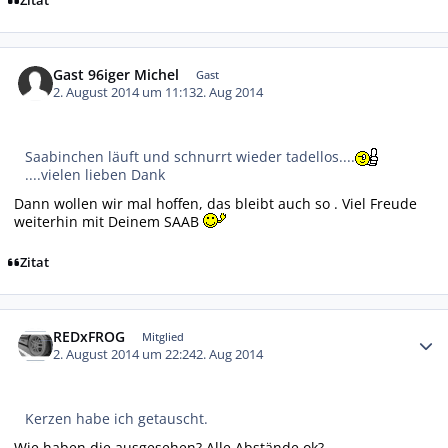
Zitat
Gast 96iger Michel
Gast
2. August 2014 um 11:13
2. Aug 2014
Saabinchen läuft und schnurrt wieder tadellos....
....vielen lieben Dank
Dann wollen wir mal hoffen, das bleibt auch so . Viel Freude
weiterhin mit Deinem SAAB
Zitat
Autor-Statistiken
REDxFROG
Mitglied
2. August 2014 um 22:24
2. Aug 2014
Kerzen habe ich getauscht.
Wie haben die ausgesehen? Alle Abstände ok?