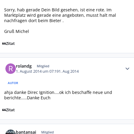
Sorry, hab gerade Dein Bild gesehen, ist eine rote. Im
Marktplatz wird gerade eine angeboten, musst halt mal
nachfragen dort beim Bieter .
Gruß Michel
Zitat
Autor-Statistiken
rolandg
Mitglied
1. August 2014 um 07:19
1. Aug 2014
AUTOR
ahja danke Direc Ignition....ok ich beschaffe neue und
berichte.....Danke Euch
Zitat
Autor-Statistiken
bantansai
Mitglied