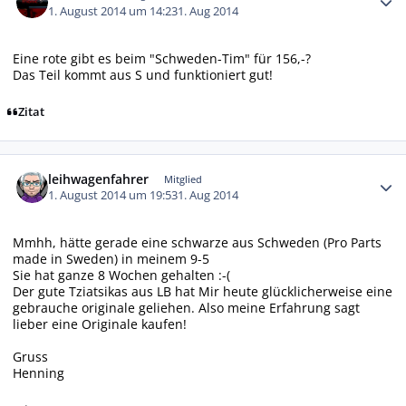
1. August 2014 um 14:23
1. Aug 2014
Eine rote gibt es beim "Schweden-Tim" für 156,-?
Das Teil kommt aus S und funktioniert gut!
Zitat
Autor-Statistiken
leihwagenfahrer
Mitglied
1. August 2014 um 19:53
1. Aug 2014
Mmhh, hätte gerade eine schwarze aus Schweden (Pro Parts
made in Sweden) in meinem 9-5
Sie hat ganze 8 Wochen gehalten :-(
Der gute Tziatsikas aus LB hat Mir heute glücklicherweise eine
gebrauche originale geliehen. Also meine Erfahrung sagt
lieber eine Originale kaufen!
Gruss
Henning