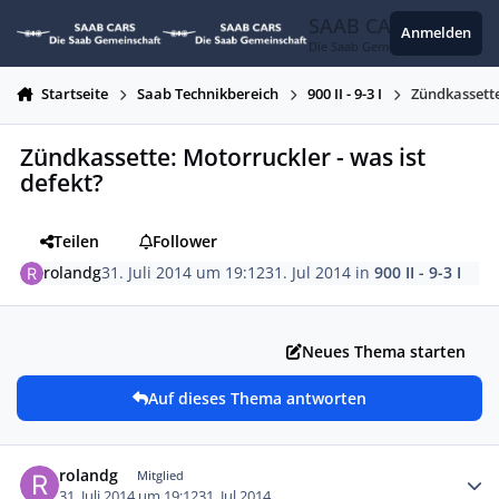
Zum Inhalt springen
SAAB CARS
Anmelden
Die Saab Gemeinschaft
Startseite
Saab Technikbereich
900 II - 9-3 I
Zündkassette
Zündkassette: Motorruckler - was ist
defekt?
Teilen
Follower
rolandg
31. Juli 2014 um 19:12
31. Jul 2014
in
900 II - 9-3 I
Neues Thema starten
Auf dieses Thema antworten
Autor-Statistiken
rolandg
Mitglied
31. Juli 2014 um 19:12
31. Jul 2014