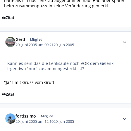
hatte als ich das Lenkrad abgenommen hab. Hab aber später
beim zusammenpuzzeln keine Veränderung gemerkt.
Zitat
Autor-Statistiken
Gerd
Mitglied
20. Juni 2005 um 09:21
20. Jun 2005
Kann es sein das die Lenksäule noch VOR dem Gelenk
irgendwo "nur" zusammengesteckt ist?
"Ja" ! mit Gruss vom Grufti
Zitat
Autor-Statistiken
fortissimo
Mitglied
20. Juni 2005 um 12:10
20. Jun 2005