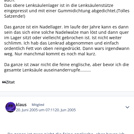
Das obere Lenksäulenlager ist in die Lenksäulenstütze
eingepresst und mit einer Gummidichtung abgedichtet.(Tolles
Satzende!)
Das ganze ist ein Nadellager. Im laufe der Jahre kann es dann
sein das sich eine solche Nadelwalze man löst und dann quer
im Lager sitzt oder vielleicht gebrochen ist. Ist nicht weiter
schlimm. Ich hab das Lenkrad abgenommen und einfach
ordentlich Fett von oben reingedrückt. Dann wars irgendwann
weg. Nur manchmal kommt es noch mal kurz.
Da ganze ist zwar nicht die feine englische, aber bevor ich die
gesamte Lenksäule auseinanderrupfe.........
Zitat
Autor-Statistiken
klaus
Mitglied
20. Juni 2005 um 07:11
20. Jun 2005