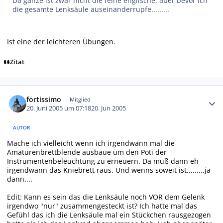
Da ganze ist zwar nicht die feine englische, aber bevor ich
die gesamte Lenksäule auseinanderrupfe.........
Ist eine der leichteren Übungen.
Zitat
Autor-Statistiken
fortissimo
Mitglied
20. Juni 2005 um 07:18
20. Jun 2005
AUTOR
Mache ich vielleicht wenn ich irgendwann mal die
Amaturenbrettblende ausbaue um den Poti der
Instrumentenbeleuchtung zu erneuern. Da muß dann eh
irgendwann das Kniebrett raus. Und wenns soweit ist.........ja
dann....
Edit: Kann es sein das die Lenksäule noch VOR dem Gelenk
irgendwo "nur" zusammengesteckt ist? Ich hatte mal das
Gefühl das ich die Lenksäule mal ein Stückchen rausgezogen