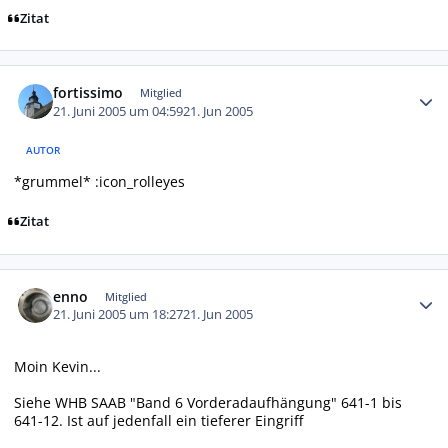
Zitat
Autor-Statistiken
fortissimo
Mitglied
21. Juni 2005 um 04:59
21. Jun 2005
AUTOR
*grummel* :icon_rolleyes
Zitat
Autor-Statistiken
enno
Mitglied
21. Juni 2005 um 18:27
21. Jun 2005
Moin Kevin...
Siehe WHB SAAB "Band 6 Vorderadaufhängung" 641-1 bis
641-12. Ist auf jedenfall ein tieferer Eingriff