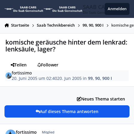
Zum Inhalt springen
SAAB CARS
Anmelden
Die Saab Gemeinschaft
Startseite
Saab Technikbereich
99, 90, 900 I
komische ge
komische geräusche hinter dem lenkrad:
lenksäule, lager?
Teilen
Follower
fortissimo
20. Juni 2005 um 02:40
20. Jun 2005
in
99, 90, 900 I
Neues Thema starten
Auf dieses Thema antworten
Autor-Statistiken
fortissimo
Mitglied