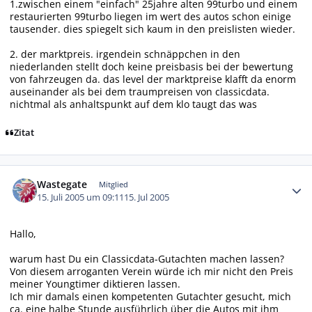
1.zwischen einem "einfach" 25jahre alten 99turbo und einem
restaurierten 99turbo liegen im wert des autos schon einige
tausender. dies spiegelt sich kaum in den preislisten wieder.
2. der marktpreis. irgendein schnäppchen in den
niederlanden stellt doch keine preisbasis bei der bewertung
von fahrzeugen da. das level der marktpreise klafft da enorm
auseinander als bei dem traumpreisen von classicdata.
nichtmal als anhaltspunkt auf dem klo taugt das was
Zitat
Autor-Statistiken
Wastegate
Mitglied
15. Juli 2005 um 09:11
15. Jul 2005
Hallo,
warum hast Du ein Classicdata-Gutachten machen lassen?
Von diesem arroganten Verein würde ich mir nicht den Preis
meiner Youngtimer diktieren lassen.
Ich mir damals einen kompetenten Gutachter gesucht, mich
ca. eine halbe Stunde ausführlich über die Autos mit ihm