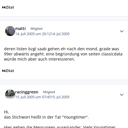
Zitat
Autor-Statistiken
matti
Mitglied
14. Juli 2005 um 20:12
14. Jul 2005
deren listen bzgl saab gehen eh nach den mond, grade was
99er abwärts angeht. eine begründung von seiten classicdata
würde mich aber auch interessieren.
Zitat
Autor-Statistiken
racinggreen
Mitglied
15. Juli 2005 um 07:45
15. Jul 2005
Hi,
das Stichwort heißt in der Tat "Youngtimer".
Hier gehen die Meinungen auseinander. Viele Youngtimer