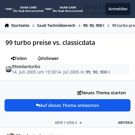
Zum Inhalt springen
SAAB CARS
Anmelden
Die Saab Gemeinschaft
Startseite
Saab Technikbereich
99, 90, 900 I
99 turbo pre
99 turbo preise vs. classicdata
Teilen
Follower
99sedanturbo
14. Juli 2005 um 19:30
14. Jul 2005
in
99, 90, 900 I
Neues Thema starten
Auf dieses Thema antworten
L
SEITE 1 VON 2
WEITER
Autor-Statistiken