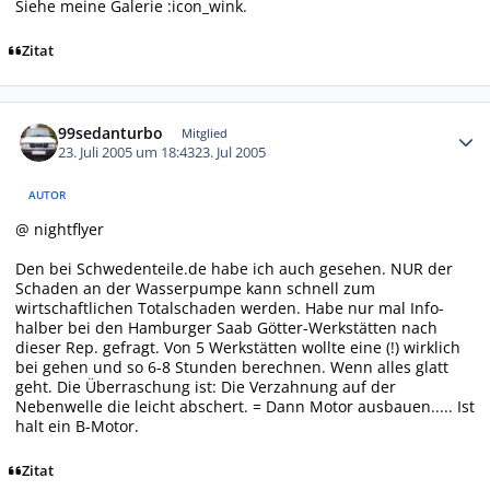
Siehe meine Galerie :icon_wink.
Zitat
Autor-Statistiken
99sedanturbo
Mitglied
23. Juli 2005 um 18:43
23. Jul 2005
AUTOR
@ nightflyer
Den bei Schwedenteile.de habe ich auch gesehen. NUR der
Schaden an der Wasserpumpe kann schnell zum
wirtschaftlichen Totalschaden werden. Habe nur mal Info-
halber bei den Hamburger Saab Götter-Werkstätten nach
dieser Rep. gefragt. Von 5 Werkstätten wollte eine (!) wirklich
bei gehen und so 6-8 Stunden berechnen. Wenn alles glatt
geht. Die Überraschung ist: Die Verzahnung auf der
Nebenwelle die leicht abschert. = Dann Motor ausbauen..... Ist
halt ein B-Motor.
Zitat