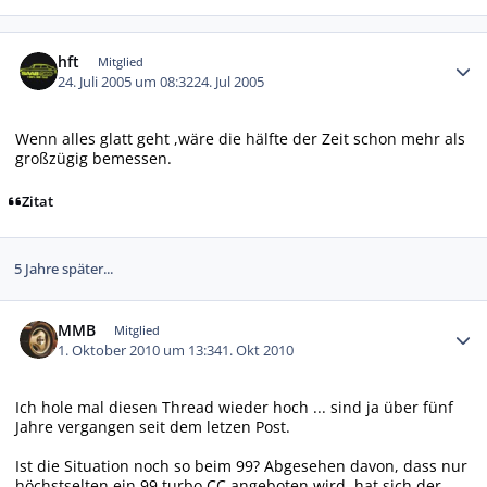
Autor-Statistiken
hft
Mitglied
24. Juli 2005 um 08:32
24. Jul 2005
Wenn alles glatt geht ,wäre die hälfte der Zeit schon mehr als
großzügig bemessen.
Zitat
5 Jahre später...
Autor-Statistiken
MMB
Mitglied
1. Oktober 2010 um 13:34
1. Okt 2010
Ich hole mal diesen Thread wieder hoch ... sind ja über fünf
Jahre vergangen seit dem letzen Post.
Ist die Situation noch so beim 99? Abgesehen davon, dass nur
höchstselten ein 99 turbo CC angeboten wird, hat sich der