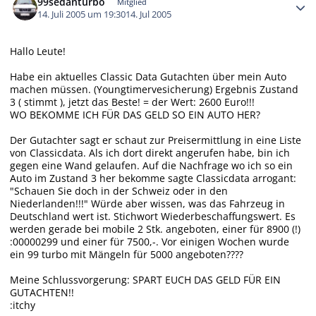
99sedanturbo
Mitglied
14. Juli 2005 um 19:30
14. Jul 2005
Hallo Leute!
Habe ein aktuelles Classic Data Gutachten über mein Auto
machen müssen. (Youngtimervesicherung) Ergebnis Zustand
3 ( stimmt ), jetzt das Beste! = der Wert: 2600 Euro!!!
WO BEKOMME ICH FÜR DAS GELD SO EIN AUTO HER?
Der Gutachter sagt er schaut zur Preisermittlung in eine Liste
von Classicdata. Als ich dort direkt angerufen habe, bin ich
gegen eine Wand gelaufen. Auf die Nachfrage wo ich so ein
Auto im Zustand 3 her bekomme sagte Classicdata arrogant:
"Schauen Sie doch in der Schweiz oder in den
Niederlanden!!!" Würde aber wissen, was das Fahrzeug in
Deutschland wert ist. Stichwort Wiederbeschaffungswert. Es
werden gerade bei mobile 2 Stk. angeboten, einer für 8900 (!)
:00000299 und einer für 7500,-. Vor einigen Wochen wurde
ein 99 turbo mit Mängeln für 5000 angeboten????
Meine Schlussvorgerung: SPART EUCH DAS GELD FÜR EIN
GUTACHTEN!!
:itchy