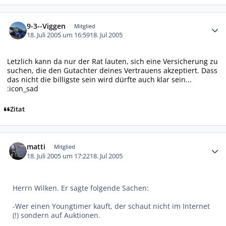
Autor-Statistiken
9-3--Viggen
Mitglied
18. Juli 2005 um 16:59
18. Jul 2005
Letzlich kann da nur der Rat lauten, sich eine Versicherung zu
suchen, die den Gutachter deines Vertrauens akzeptiert. Dass
das nicht die billigste sein wird dürfte auch klar sein...
:icon_sad
Zitat
Autor-Statistiken
matti
Mitglied
18. Juli 2005 um 17:22
18. Jul 2005
Herrn Wilken. Er sagte folgende Sachen:
-Wer einen Youngtimer kauft, der schaut nicht im Internet
(!) sondern auf Auktionen.