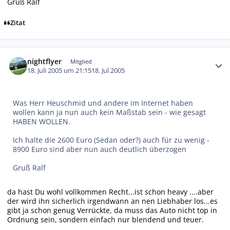
Gruß Ralf
Zitat
Autor-Statistiken
nightflyer
Mitglied
18. Juli 2005 um 21:15
18. Jul 2005
Was Herr Heuschmid und andere im Internet haben
wollen kann ja nun auch kein Maßstab sein - wie gesagt
HABEN WOLLEN.
Ich halte die 2600 Euro (Sedan oder?) auch für zu wenig -
8900 Euro sind aber nun auch deutlich überzogen
Gruß Ralf
da hast Du wohl vollkommen Recht...ist schon heavy ....aber
der wird ihn sicherlich irgendwann an nen Liebhaber los...es
gibt ja schon genug Verrückte, da muss das Auto nicht top in
Ordnung sein, sondern einfach nur blendend und teuer.