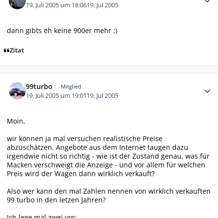
19. Juli 2005 um 18:06
19. Jul 2005
dann gibts eh keine 900er mehr ;)
Zitat
Autor-Statistiken
99turbo
Mitglied
19. Juli 2005 um 19:01
19. Jul 2005
Moin,
wir können ja mal versuchen realistische Preise
abzuschätzen. Angebote aus dem Internet taugen dazu
irgendwie nicht so richtig - wie ist der Zustand genau, was für
Macken verschweigt die Anzeige - und vor allem für welchen
Preis wird der Wagen dann wirklich verkauft?
Also wer kann den mal Zahlen nennen von wirklich verkauften
99 turbo in den letzen Jahren?
Ich lege mal zwei vor: