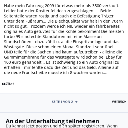
Habe mein Fahrzeug 2009 für etwas mehr als 3500 verkauft.
Leider hatte der Rostteufel doch zugeschlagen..... Beide
Seitenteile waren rostig und auch die Befestigung Träger
unter dem Fußraum... Die Blechqualität war halt in den 70ern
nicht so gut. Trozdem werde ich NIE wieder ein fahrbereites
originales Auto getüvtes für die Kohle bekommen! Die meisten
turbo 99 sind echte Standuhren mit eine Masse an
Standschäden - dazu zählt u. a. die Einspritzanlage und das
Wastegate. Diese schon einen Monat Standzeit sehr übel.
UND teile für die Sachen sind kaum aufzutreiben - alleine die
Gummimembrane für das Wastegate wird schon bei Ebay für
100 euro gehandelt... Es ist schwierig so ein Auto original zu
erhalten - mir fehlte dazu die Zeit und das Geld. Alleine auf
die neue Frontscheibe musste ich 8 wochen warten....
Zitat
L
SEITE 1 VON 2
WEITER
An der Unterhaltung teilnehmen
Du kannst jetzt posten und dich später registrieren. Wenn