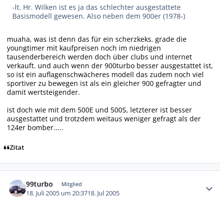
-lt. Hr. Wilken ist es ja das schlechter ausgestattete
Basismodell gewesen. Also neben dem 900er (1978-)
muaha, was ist denn das für ein scherzkeks. grade die
youngtimer mit kaufpreisen noch im niedrigen
tausenderbereich werden doch über clubs und internet
verkauft. und auch wenn der 900turbo besser ausgestattet ist,
so ist ein auflagenschwächeres modell das zudem noch viel
sportiver zu bewegen ist als ein gleicher 900 gefragter und
damit wertsteigender.
ist doch wie mit dem 500E und 500S, letzterer ist besser
ausgestattet und trotzdem weitaus weniger gefragt als der
124er bomber.....
Zitat
Autor-Statistiken
99turbo
Mitglied
18. Juli 2005 um 20:37
18. Jul 2005