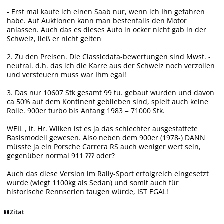
- Erst mal kaufe ich einen Saab nur, wenn ich Ihn gefahren
habe. Auf Auktionen kann man bestenfalls den Motor
anlassen. Auch das es dieses Auto in ocker nicht gab in der
Schweiz, ließ er nicht gelten
2. Zu den Preisen. Die Classicdata-bewertungen sind Mwst. -
neutral. d.h. das ich die Karre aus der Schweiz noch verzollen
und versteuern muss war Ihm egal!
3. Das nur 10607 Stk gesamt 99 tu. gebaut wurden und davon
ca 50% auf dem Kontinent geblieben sind, spielt auch keine
Rolle. 900er turbo bis Anfang 1983 = 71000 Stk.
WEIL , lt. Hr. Wilken ist es ja das schlechter ausgestattete
Basismodell gewesen. Also neben dem 900er (1978-) DANN
müsste ja ein Porsche Carrera RS auch weniger wert sein,
gegenüber normal 911 ??? oder?
Auch das diese Version im Rally-Sport erfolgreich eingesetzt
wurde (wiegt 1100kg als Sedan) und somit auch für
historische Rennserien taugen würde, IST EGAL!
Zitat