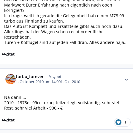
Marktwert Eurer Erfahrung nach eigentlich nach oben
korrigiert?
Ich frage, weil ich gerade die Gelegenheit hab einen M78 99
turbo aus Finnland zu kaufen.
Das Auto ist Komplett und Ersatzteile gibts auch noch dazu.
Allerdings hat der Wagen schon recht ordentliche
Rostschäden.
Türen + Kotflügel sind auf jeden Fall dran. Alles andere naja...
Zitat
Autor-Statistiken
turbo_forever
Mitglied
1. Oktober 2010 um 14:00
1. Okt 2010
Na dann ...
2010 - 1978er 99cc turbo, teilzerlegt, vollständig, sehr viel
Rost, sehr viel Arbeit - 900,- €
Zitat
1