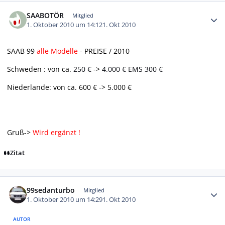
Autor-Statistiken
SAABOTÖR
Mitglied
1. Oktober 2010 um 14:12
1. Okt 2010
SAAB 99
alle Modelle
- PREISE / 2010
Schweden : von ca.
250 €
->
4.000 €
EMS 300 €
Niederlande: von ca. 600 € -> 5.000 €
Gruß->
Wird ergänzt !
Zitat
Autor-Statistiken
99sedanturbo
Mitglied
1. Oktober 2010 um 14:29
1. Okt 2010
AUTOR