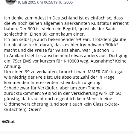
19. Juli 2005 um 06:58
19. Jul 2005
Ich denke zumindest in Deutschland ist es einfach so, dass
die 99 noch keinen allgemein anerkannten Kultstatus erreicht
haben. Der 900 ist vielen ein Begriff, quasi als der Saab
schlechthin. Einen 99 kennt kaum einer.
Ich bin selbst ja auch bekennender 99-Fan. Trotzdem glaube
ich nicht so recht daran, dass es hier irgendwann "Klick"
macht und die Preise für 99 anziehen. Wär' ja schön ...
In Amiland sieht es anscheinend etwas anders aus. Dort ging
ein '75er EMS vor kurzem für $ 10000 weg. Ausnahme? Keine
Ahnung.
Um einen 99 zu verkaufen, braucht man IMMER Glück, egal
wie niedrig der Preis ist. Die absolute Zahl der in Frage
kommenden Interessenten ist einfach zu gering.
Schade zwar für Verkäufer, aber um zum Thema
zurückzukommen: 99 sind in der Versicherung wirklich SO
günstig, da braucht doch eigentlich kein Mensch eine
Oldtimerversicherung (und somit auch kein Classic-Data-
Gutachten). Oder?
Zitat