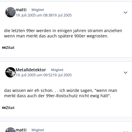
Autor-Statistiken
matti
Mitglied
19. Juli 2005 um 08:38
19. Jul 2005
die letzten 99er werden in einigen jahren stramm anziehen
wenn man merkt das auch spätere 900er wegrosten.
Zitat
Autor-Statistiken
Metalldetektor
Mitglied
19. Juli 2005 um 09:52
19. Jul 2005
das wissen wir eh schon. . . ich würde sagen, "wenn man
merkt dass auch der 99er-Rostschutz nicht ewig hält".
Zitat
Autor-Statistiken
matti
Mitglied