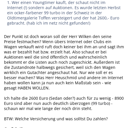
1. Wer einen Youngtimer kauft, der schaut nicht im
Internet (!) sondern auf Auktionen. Es wurde letzten Herbst
ein ocker-farbener 99 turbo in der Schweiz in der
Oldtimergalerie Toffen versteigert und der hat 2600,- Euro
gebracht. (hab ich im netz nicht gefunden!)
Der Punkt ist doch woran soll der Herr Wilken den seine
Preise festmachen? Wenn übers Internet oder Clubs ein
Wagen verkauft wird ruft doch keiner bei ihm an und sagt ihm
was er bezahlt hat bzw. erzielt hat. Also schaut er bei
Auktionen weil die sind öffentlich und wahrscheinlich
bekommt er die Listen auch noch zugeschickt. Außerdem ist
die Zustandnote halbwegs gesichert, weil sich den Wagen
wirklich ein Gutachter angeschaut hat. Nur wie soll er es
besser machen? Was Herr Heuschmid und andere im Internet
haben wollen kann ja nun auch kein Maßstab sein - wie
gesagt HABEN WOLLEN.
Ich halte die 2600 Euro (Sedan oder?) auch für zu wenig - 8900
Euro sind aber nun auch deutlich überzogen (
99 turbo
) -
schaun wir mal wie lange der noch drin steht.
BTW: Welche Versicherung und was solltst Du zahlen?