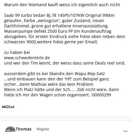
Warum den Niemand kauft weiss ich eigentlich auch nicht
Saab 99 turbo Sedan Bj.78 145PS/107KW Original 99tkm
gelaufen, Farbe „weissgrün“, guter Zustand, neuer
Dachhimmel, grüne gut erhaltene Innenausstattung,
Wasserpumpe defekt 2500 Euro FP (im Kundenauftrag
abzugeben, für ersten Eindruck siehe Fotos oben neben dem
schwarzen 9000,weitere Fotos gerne per Email)
zu haben bei
www.schwedenteile.de
und wer den Tim kennt, der weiss dass seine Deals reel sind.
ausserdem gibt es bei Skandix den Wapu-Rep-Satz
...und einbauen kann den der 'hft' zum Beispiel ganz
sicher...beim Mathias wäre das kein Problem.
Wenn ich Platz hätte und der Sch..... Zoll nicht wäre, dann
hätte ich mir den Wagen schon organisiert. :00000299
Zitat
Autor-Statistiken
Thomas
Mitglied