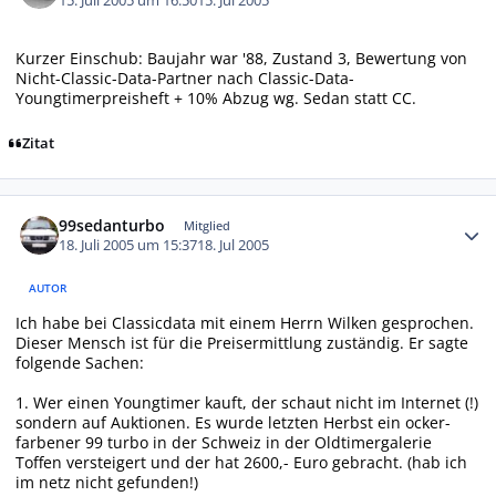
15. Juli 2005 um 16:50
15. Jul 2005
Kurzer Einschub: Baujahr war '88, Zustand 3, Bewertung von
Nicht-Classic-Data-Partner nach Classic-Data-
Youngtimerpreisheft + 10% Abzug wg. Sedan statt CC.
Zitat
Autor-Statistiken
99sedanturbo
Mitglied
18. Juli 2005 um 15:37
18. Jul 2005
AUTOR
Ich habe bei Classicdata mit einem Herrn Wilken gesprochen.
Dieser Mensch ist für die Preisermittlung zuständig. Er sagte
folgende Sachen:
1. Wer einen Youngtimer kauft, der schaut nicht im Internet (!)
sondern auf Auktionen. Es wurde letzten Herbst ein ocker-
farbener 99 turbo in der Schweiz in der Oldtimergalerie
Toffen versteigert und der hat 2600,- Euro gebracht. (hab ich
im netz nicht gefunden!)