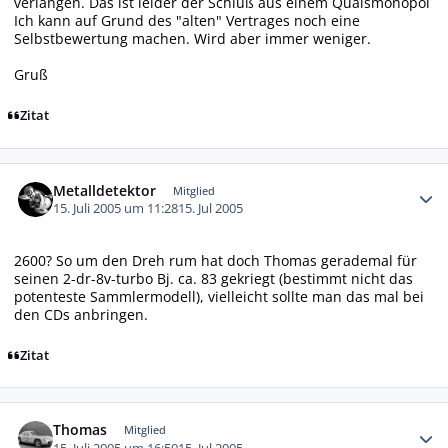
verlangen. Das ist leider der Schluß aus einem Quaismonopol
Ich kann auf Grund des "alten" Vertrages noch eine
Selbstbewertung machen. Wird aber immer weniger.
Gruß
Zitat
Autor-Statistiken
Metalldetektor
Mitglied
15. Juli 2005 um 11:28
15. Jul 2005
2600? So um den Dreh rum hat doch Thomas gerademal für
seinen 2-dr-8v-turbo Bj. ca. 83 gekriegt (bestimmt nicht das
potenteste Sammlermodell), vielleicht sollte man das mal bei
den CDs anbringen.
Zitat
Autor-Statistiken
Thomas
Mitglied