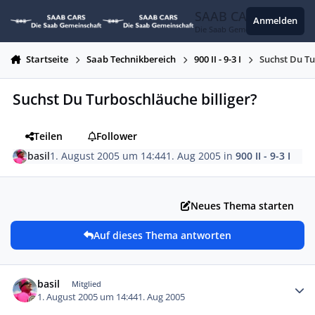
Zum Inhalt springen
SAAB CARS
Anmelden
Die Saab Gemeinschaft
Startseite
Saab Technikbereich
900 II - 9-3 I
Suchst Du Tu
Suchst Du Turboschläuche billiger?
Teilen
Follower
basil
1. August 2005 um 14:44
1. Aug 2005
in
900 II - 9-3 I
Neues Thema starten
Auf dieses Thema antworten
Autor-Statistiken
basil
Mitglied
1. August 2005 um 14:44
1. Aug 2005