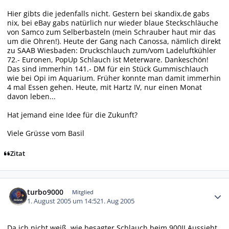
Hier gibts die jedenfalls nicht. Gestern bei skandix.de gabs
nix, bei eBay gabs natürlich nur wieder blaue Steckschläuche
von Samco zum Selberbasteln (mein Schrauber haut mir das
um die Ohren!). Heute der Gang nach Canossa, nämlich direkt
zu SAAB Wiesbaden: Druckschlauch zum/vom Ladeluftkühler
72.- Euronen, PopUp Schlauch ist Meterware. Dankeschön!
Das sind immerhin 141.- DM für ein Stück Gummischlauch
wie bei Opi im Aquarium. Früher konnte man damit immerhin
4 mal Essen gehen. Heute, mit Hartz IV, nur einen Monat
davon leben...
Hat jemand eine Idee für die Zukunft?
Viele Grüsse vom Basil
Zitat
Autor-Statistiken
turbo9000
Mitglied
1. August 2005 um 14:52
1. Aug 2005
Da ich nicht weiß, wie besagter Schlauch beim 900II Aussieht,