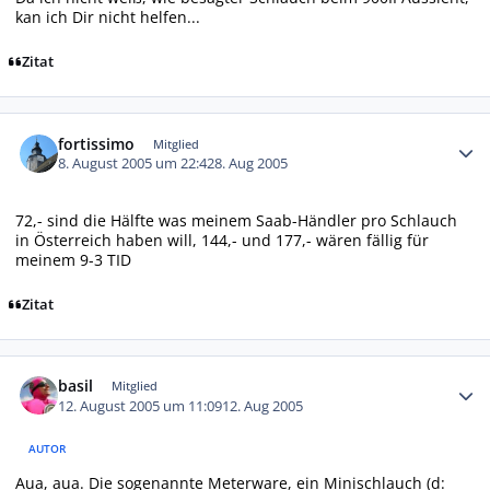
kan ich Dir nicht helfen...
Zitat
Autor-Statistiken
fortissimo
Mitglied
8. August 2005 um 22:42
8. Aug 2005
72,- sind die Hälfte was meinem Saab-Händler pro Schlauch
in Österreich haben will, 144,- und 177,- wären fällig für
meinem 9-3 TID
Zitat
Autor-Statistiken
basil
Mitglied
12. August 2005 um 11:09
12. Aug 2005
AUTOR
Aua, aua. Die sogenannte Meterware, ein Minischlauch (d: