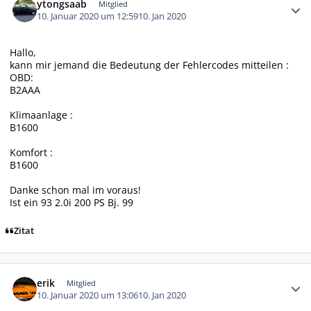
ytongsaab
Mitglied
10. Januar 2020 um 12:59
10. Jan 2020
Hallo,
kann mir jemand die Bedeutung der Fehlercodes mitteilen :
OBD:
B2AAA
Klimaanlage :
B1600
Komfort :
B1600
Danke schon mal im voraus!
Ist ein 93 2.0i 200 PS Bj. 99
Zitat
Autor-Statistiken
erik
Mitglied
10. Januar 2020 um 13:06
10. Jan 2020