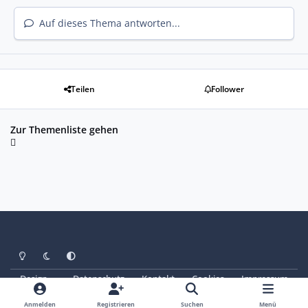
Auf dieses Thema antworten...
Teilen
Follower
Zur Themenliste gehen
Heller Modus
Dunkler Modus
Systemeinstellung
Design
Datenschutz
Kontakt
Cookies
Impressum
© Copyright 2025 - SAABoteure e. V.
Powered by
Invision Community
Anmelden
Registrieren
Suchen
Menü