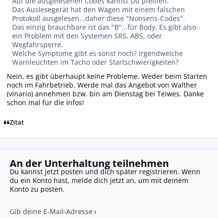
Auf die ausgelesenen Codes kannst Du pfeiffen.
Das Auslesegerät hat den Wagen mit einem falschen
Protokoll ausgelesen...daher diese "Nonsens-Codes".
Das einzig brauchbare ist das "B"...für Body. Es gibt also
ein Problem mit den Systemen SRS, ABS, oder
Wegfahrsperre.
Welche Symptome gibt es sonst noch? Irgendwelche
Warnleuchten im Tacho oder Startschwierigkeiten?
Nein, es gibt überhaupt keine Probleme. Weder beim Starten
noch im Fahrbetrieb. Werde mal das Angebot von Walther
(vinario) annehmen bzw. bin am Dienstag bei Teiwes. Danke
schon mal für die Infos!
Zitat
An der Unterhaltung teilnehmen
Du kannst jetzt posten und dich später registrieren. Wenn
du ein Konto hast,
melde dich jetzt an
, um mit deinem
Konto zu posten.