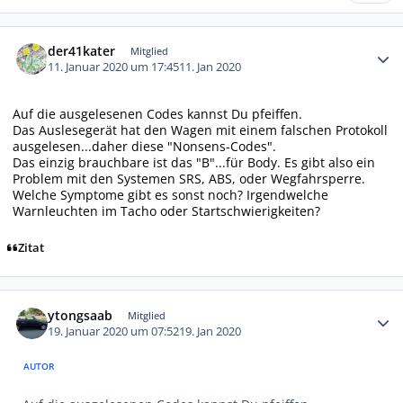
Autor-Statistiken
der41kater
Mitglied
11. Januar 2020 um 17:45
11. Jan 2020
Auf die ausgelesenen Codes kannst Du pfeiffen.
Das Auslesegerät hat den Wagen mit einem falschen Protokoll
ausgelesen...daher diese "Nonsens-Codes".
Das einzig brauchbare ist das "B"...für Body. Es gibt also ein
Problem mit den Systemen SRS, ABS, oder Wegfahrsperre.
Welche Symptome gibt es sonst noch? Irgendwelche
Warnleuchten im Tacho oder Startschwierigkeiten?
Zitat
Autor-Statistiken
ytongsaab
Mitglied
19. Januar 2020 um 07:52
19. Jan 2020
AUTOR