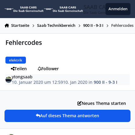
Zum Inhalt springen
SAAB CARS
Anmelden
Die Saab Gemeinschaft
Startseite
Saab Technikbereich
900 II - 9-3 I
Fehlercodes
Fehlercodes
elektrik
Teilen
Follower
ytongsaab
10. Januar 2020 um 12:59
10. Jan 2020
in
900 II - 9-3 I
Neues Thema starten
Auf dieses Thema antworten
Autor-Statistiken