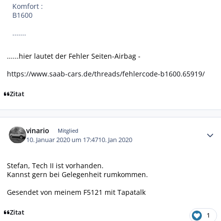
Komfort :
B1600
.......
......hier lautet der Fehler Seiten-Airbag -
https://www.saab-cars.de/threads/fehlercode-b1600.65919/
Zitat
Autor-Statistiken
vinario
Mitglied
10. Januar 2020 um 17:47
10. Jan 2020
Stefan, Tech II ist vorhanden.
Kannst gern bei Gelegenheit rumkommen.
Gesendet von meinem F5121 mit Tapatalk
Zitat
1