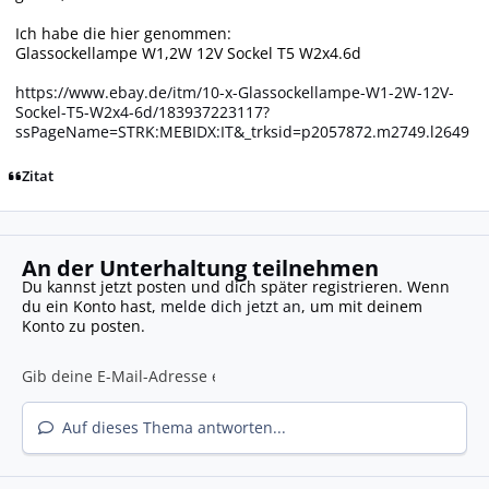
Ich habe die hier genommen:
Glassockellampe W1,2W 12V Sockel T5 W2x4.6d
https://www.ebay.de/itm/10-x-Glassockellampe-W1-2W-12V-
Sockel-T5-W2x4-6d/183937223117?
ssPageName=STRK:MEBIDX:IT&_trksid=p2057872.m2749.l2649
Zitat
An der Unterhaltung teilnehmen
Du kannst jetzt posten und dich später registrieren. Wenn
du ein Konto hast,
melde dich jetzt an
, um mit deinem
Konto zu posten.
Auf dieses Thema antworten...