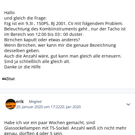
Hallo
und gleich die Frage:
Fzg ist ein 9.3I , 150PS, Bj 2001, CV mit folgendem Problem.
Beleuchtung des Kombiinstruments geht , nur der Tacho ist
im Bereich von 12:00 bis 03:: 00 duster.
Birnchen kaputt oder etwas anderes?
Wenn Birnchen, wer kann mir die genaue Bezeichnung
desselben geben.
Auch die Anzahl wäre, gut kann man gleich alle erneuern.
Sind ja schließlich alle gleich alt.
Danke ür die Hilfe
Zitat
Autor-Statistiken
erik
Mitglied
20. Januar 2020 um 17:22
20. Jan 2020
Habe ich vor ein paar Wochen gemacht, sind
Glassockellampen mit T5-Sockel. Anzahl weiß ich nicht mehr
genau, dürften 4 oder 5 sein.