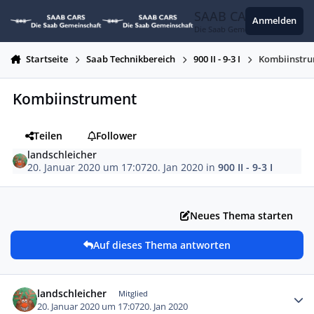
Zum Inhalt springen
SAAB CARS
Anmelden
Die Saab Gemeinschaft
Startseite
Saab Technikbereich
900 II - 9-3 I
Kombiinstr
Kombiinstrument
Teilen
Follower
landschleicher
20. Januar 2020 um 17:07
20. Jan 2020
in
900 II - 9-3 I
Neues Thema starten
Auf dieses Thema antworten
Autor-Statistiken
landschleicher
Mitglied
20. Januar 2020 um 17:07
20. Jan 2020