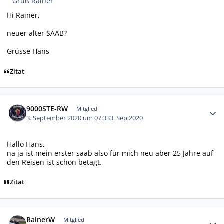
Gruß Rainer
Hi Rainer,
neuer alter SAAB?
Grüsse Hans
Zitat
Autor-Statistiken
9000STE-RW
Mitglied
3. September 2020 um 07:33
3. Sep 2020
Hallo Hans,
na ja ist mein erster saab also für mich neu aber 25 Jahre auf
den Reisen ist schon betagt.
Zitat
Autor-Statistiken
RainerW
Mitglied