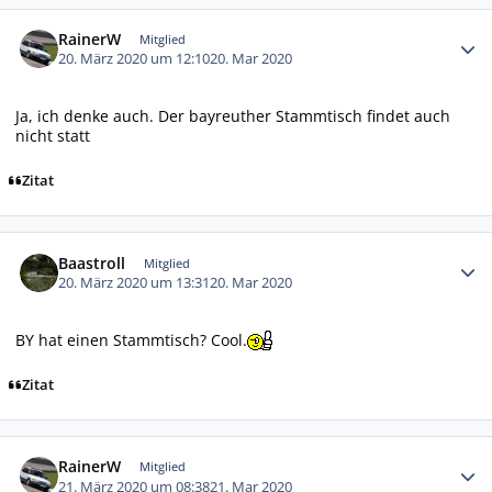
Autor-Statistiken
RainerW
Mitglied
20. März 2020 um 12:10
20. Mar 2020
Ja, ich denke auch. Der bayreuther Stammtisch findet auch
nicht statt
Zitat
Autor-Statistiken
Baastroll
Mitglied
20. März 2020 um 13:31
20. Mar 2020
BY hat einen Stammtisch? Cool.
Zitat
Autor-Statistiken
RainerW
Mitglied
21. März 2020 um 08:38
21. Mar 2020