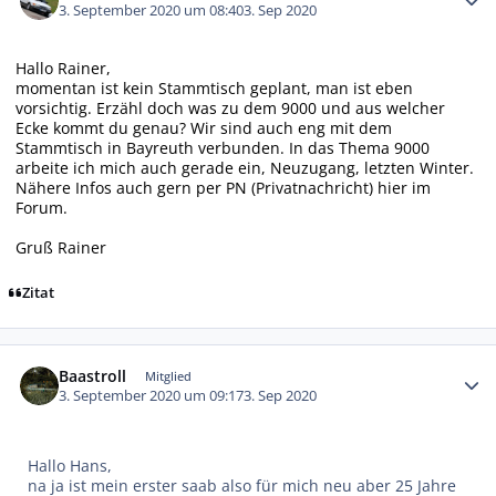
3. September 2020 um 08:40
3. Sep 2020
Hallo Rainer,
momentan ist kein Stammtisch geplant, man ist eben
vorsichtig. Erzähl doch was zu dem 9000 und aus welcher
Ecke kommt du genau? Wir sind auch eng mit dem
Stammtisch in Bayreuth verbunden. In das Thema 9000
arbeite ich mich auch gerade ein, Neuzugang, letzten Winter.
Nähere Infos auch gern per PN (Privatnachricht) hier im
Forum.
Gruß Rainer
Zitat
Autor-Statistiken
Baastroll
Mitglied
3. September 2020 um 09:17
3. Sep 2020
Hallo Hans,
na ja ist mein erster saab also für mich neu aber 25 Jahre