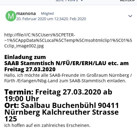
Autor-Statistiken
maxnona
Mitglied
20. Februar 2020 um 12:34
20. Feb 2020
http://file///C:%5CUsers%5CPETER-
~1%5CAppData%5CLocal%5CTemp%5Cmsohtmlclip1%5C01%5
Cclip_image002.jpg
Einladung zum
SAAB Stammtisch N/FÜ/ER/ERH/LAU etc. am
Freitag 27.03.2020
Hallo, ich möchte alle SAAB-Freunde im Großraum Nürnberg /
Fürth /Erlangen/Nbg-Land zum SAAB-Stammtisch einladen.
Termin:
Freitag 27.03.2020 ab
19:00 Uhr
Ort:
Saalbau Buchenbühl 90411
Nürnberg Kalchreuther Strasse
125
Ich hoffen auf ein zahlreiches Erscheinen.