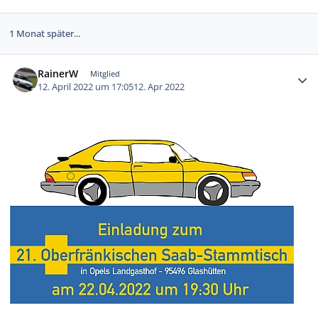
1 Monat später...
Autor-Statistiken
RainerW
Mitglied
12. April 2022 um 17:05
12. Apr 2022