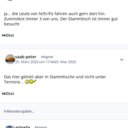
Ja... die Leute von N/Er/Fü fahren auch gern dort hin.
Zumindest immer 3 von uns. Der Stammtisch ist immer gut
besucht
Zitat
Autor-Statistiken
saab-peter
Mitglied
25. März 2020 um 17:44
25. Mar 2020
Das hier gehört aber in Stammtische und nicht unter
Termine...
Zitat
4 Monate später...
Autor-Statistiken
armada
Mitglied