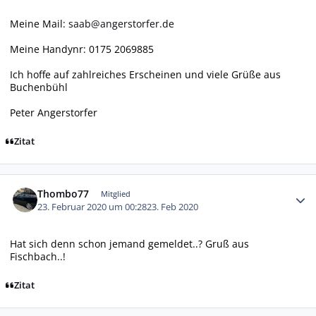
Meine Mail:
saab@angerstorfer.de
Meine Handynr: 0175 2069885
Ich hoffe auf zahlreiches Erscheinen und viele Grüße aus
Buchenbühl
Peter Angerstorfer
Zitat
Autor-Statistiken
Thombo77
Mitglied
23. Februar 2020 um 00:28
23. Feb 2020
Hat sich denn schon jemand gemeldet..? Gruß aus
Fischbach..!
Zitat