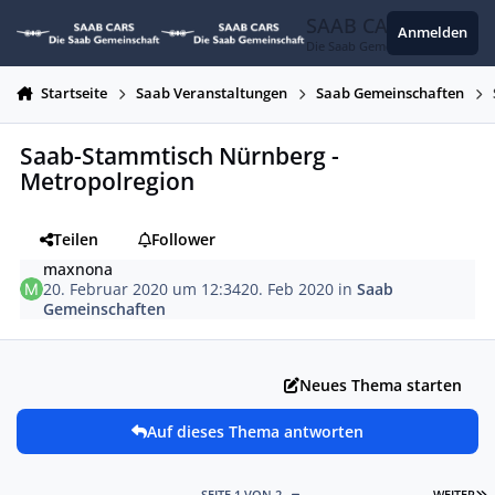
Zum Inhalt springen
SAAB CARS
Anmelden
Die Saab Gemeinschaft
Startseite
Saab Veranstaltungen
Saab Gemeinschaften
Saab-Stammtisch Nürnberg -
Metropolregion
Teilen
Follower
maxnona
20. Februar 2020 um 12:34
20. Feb 2020
in
Saab
Gemeinschaften
Neues Thema starten
Auf dieses Thema antworten
L
SEITE 1 VON 2
WEITER