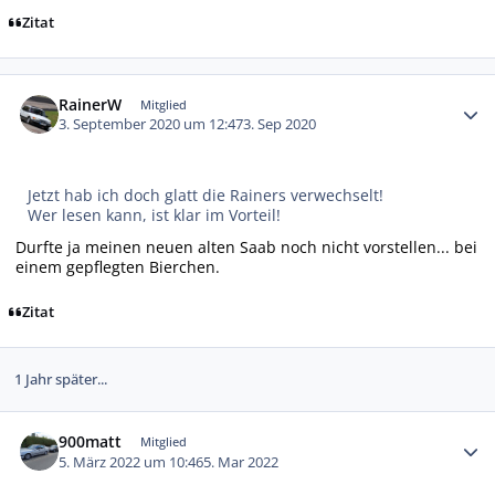
Zitat
Autor-Statistiken
RainerW
Mitglied
3. September 2020 um 12:47
3. Sep 2020
Jetzt hab ich doch glatt die Rainers verwechselt!
Wer lesen kann, ist klar im Vorteil!
Durfte ja meinen neuen alten Saab noch nicht vorstellen... bei
einem gepflegten Bierchen.
Zitat
1 Jahr später...
Autor-Statistiken
900matt
Mitglied
5. März 2022 um 10:46
5. Mar 2022