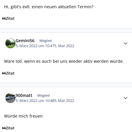
Hi, gibt's evtl. einen neuen aktuellen Termin?
Zitat
Autor-Statistiken
Gemini56
Mitglied
5. März 2022 um 10:47
5. Mar 2022
Wäre toll, wenn es auch bei uns wieder aktiv werden würde.
Zitat
Autor-Statistiken
900matt
Mitglied
5. März 2022 um 10:48
5. Mar 2022
Würde mich freuen
Zitat