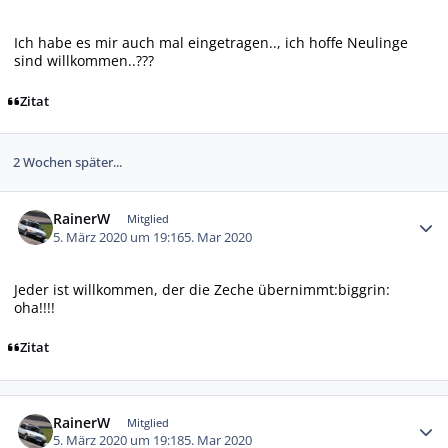
Ich habe es mir auch mal eingetragen.., ich hoffe Neulinge
sind willkommen..???
Zitat
2 Wochen später...
Autor-Statistiken
RainerW
Mitglied
5. März 2020 um 19:16
5. Mar 2020
Jeder ist willkommen, der die Zeche übernimmt:biggrin:
oha!!!!
Zitat
Autor-Statistiken
RainerW
Mitglied
5. März 2020 um 19:18
5. Mar 2020