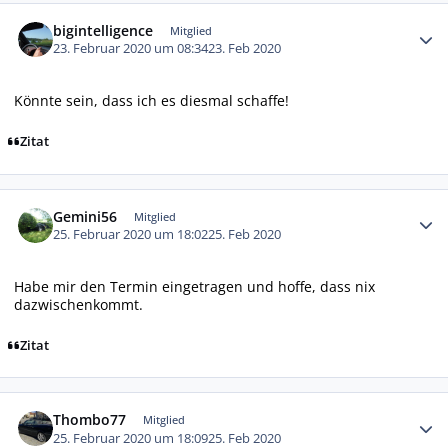
Autor-Statistiken
bigintelligence
Mitglied
23. Februar 2020 um 08:34
23. Feb 2020
Könnte sein, dass ich es diesmal schaffe!
Zitat
Autor-Statistiken
Gemini56
Mitglied
25. Februar 2020 um 18:02
25. Feb 2020
Habe mir den Termin eingetragen und hoffe, dass nix
dazwischenkommt.
Zitat
Autor-Statistiken
Thombo77
Mitglied
25. Februar 2020 um 18:09
25. Feb 2020