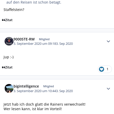
auf den Reisen ist schon betagt.
Staffelstein?
Zitat
Autor-Statistiken
9000STE-RW
Mitglied
3. September 2020 um 09:18
3. Sep 2020
jup :-)
Zitat
1
Autor-Statistiken
bigintelligence
Mitglied
3. September 2020 um 10:44
3. Sep 2020
Jetzt hab ich doch glatt die Rainers verwechselt!
Wer lesen kann, ist klar im Vorteil!