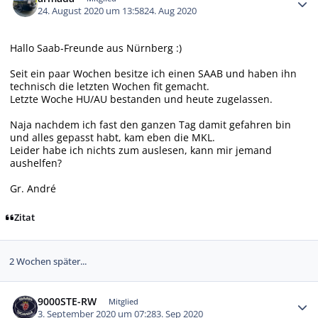
24. August 2020 um 13:58
24. Aug 2020
Hallo Saab-Freunde aus Nürnberg :)
Seit ein paar Wochen besitze ich einen SAAB und haben ihn
technisch die letzten Wochen fit gemacht.
Letzte Woche HU/AU bestanden und heute zugelassen.
Naja nachdem ich fast den ganzen Tag damit gefahren bin
und alles gepasst habt, kam eben die MKL.
Leider habe ich nichts zum auslesen, kann mir jemand
aushelfen?
Gr. André
Zitat
2 Wochen später...
Autor-Statistiken
9000STE-RW
Mitglied
3. September 2020 um 07:28
3. Sep 2020