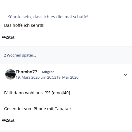
Könnte sein, dass ich es diesmal schaffe!
Das hoffe ich sehr!!!!
Zitat
2 Wochen später...
Autor-Statistiken
Thombo77
Mitglied
19. März 2020 um 20:53
19. Mar 2020
Fällt dann wohl aus..??? [emoji40]
Gesendet von iPhone mit Tapatalk
Zitat