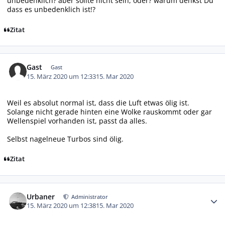
unbedenklich? aber sollte nicht sein, oder? warum denkst Du
dass es unbedenklich ist!?
Zitat
Gast
Gast
15. März 2020 um 12:33
15. Mar 2020
Weil es absolut normal ist, dass die Luft etwas ölig ist.
Solange nicht gerade hinten eine Wolke rauskommt oder gar
Wellenspiel vorhanden ist, passt da alles.
Selbst nagelneue Turbos sind ölig.
Zitat
Autor-Statistiken
Urbaner
Administrator
15. März 2020 um 12:38
15. Mar 2020