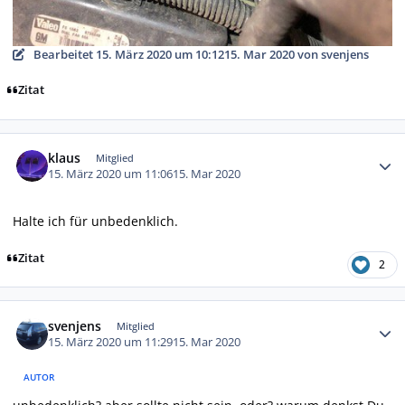
Bearbeitet
15. März 2020 um 10:12
15. Mar 2020
von svenjens
Zitat
Autor-Statistiken
klaus
Mitglied
15. März 2020 um 11:06
15. Mar 2020
Halte ich für unbedenklich.
Zitat
2
Autor-Statistiken
svenjens
Mitglied
15. März 2020 um 11:29
15. Mar 2020
AUTOR