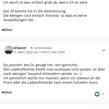
Ich wisch so was einfach grob ab, wenn ich es sehe.
Das Öl kommt mit in die Verbrennung.
Die Mengen sind einfach minimal, so dass es keine
Auswirkungen hat.
Zitat
Autor-Statistiken
Urbaner
Administrator
15. März 2020 um 15:00
15. Mar 2020
Da passiert, wie DL gesagt hat, rein garnichts.
Den Ladeluftkühler KANN man ausbauen und spülen, ist aber
nach wenigen Tausend Kilometern wieder so ;-).
Ich persönlich würds nur machen, wenn ich sowieso an die
Front oder die Ladeluftstrecke nach einem Schaden muss.
Zitat
1
Autor-Statistiken