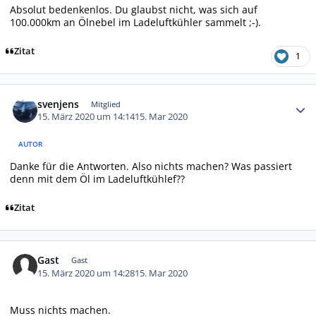
Absolut bedenkenlos. Du glaubst nicht, was sich auf
100.000km an Ölnebel im Ladeluftkühler sammelt ;-).
Zitat
1
Autor-Statistiken
svenjens
Mitglied
15. März 2020 um 14:14
15. Mar 2020
AUTOR
Danke für die Antworten. Also nichts machen? Was passiert
denn mit dem Öl im Ladeluftkühlef??
Zitat
Gast
Gast
15. März 2020 um 14:28
15. Mar 2020
Muss nichts machen.