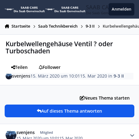
Zum Inhalt springen
SAAB CARS
Anmelden
Die Saab Gemeinschaft
Startseite
Saab Technikbereich
9-3 II
Kurbelwellengehäu
Kurbelwellengehäuse Ventil ? oder
Turboschaden
Teilen
Follower
svenjens
15. März 2020 um 10:01
15. Mar 2020
in
9-3 II
Neues Thema starten
Auf dieses Thema antworten
Autor-Statistiken
svenjens
Mitglied
15. März 2020 um 10:01
15. Mar 2020