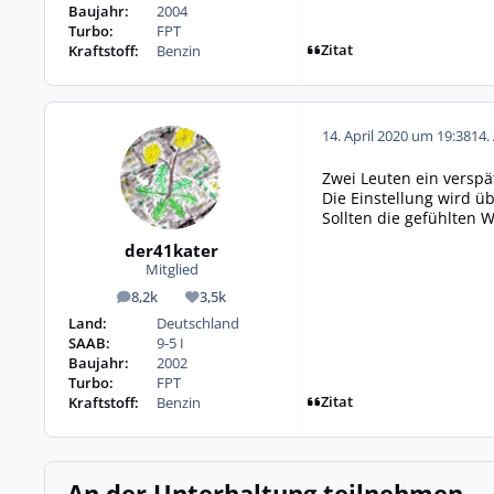
Baujahr:
2004
Turbo:
FPT
Zitat
Kraftstoff:
Benzin
14. April 2020 um 19:38
14.
Zwei Leuten ein versp
Die Einstellung wird ü
Sollten die gefühlten 
der41kater
Mitglied
8,2k
3,5k
Beiträge
Reputation
Land:
Deutschland
SAAB:
9-5 I
Baujahr:
2002
Turbo:
FPT
Zitat
Kraftstoff:
Benzin
An der Unterhaltung teilnehmen