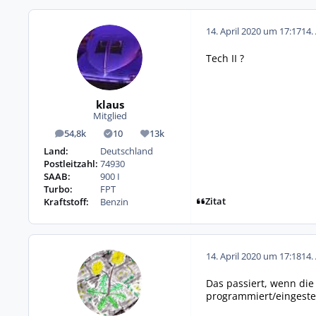
14. April 2020 um 17:17
14.
Tech II ?
klaus
Mitglied
54,8k
10
13k
Beiträge
Lösungen
Reputation
Land:
Deutschland
Postleitzahl:
74930
SAAB:
900 I
Turbo:
FPT
Zitat
Kraftstoff:
Benzin
14. April 2020 um 17:18
14.
Das passiert, wenn die
programmiert/eingestel