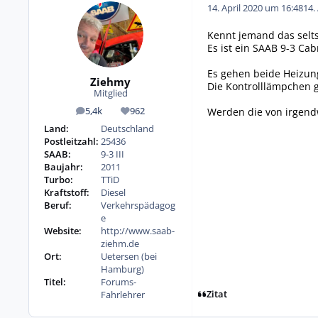
14. April 2020 um 16:48
14.
Kennt jemand das selt
Es ist ein SAAB 9-3 Cab
Es gehen beide Heizung
Ziehmy
Die Kontrolllämpchen 
Mitglied
Werden die von irgend
5,4k
962
Beiträge
Reputation
Land:
Deutschland
Postleitzahl:
25436
SAAB:
9-3 III
Baujahr:
2011
Turbo:
TTiD
Kraftstoff:
Diesel
Beruf:
Verkehrspädagog
e
Website:
http://www.saab-
ziehm.de
Ort:
Uetersen (bei
Hamburg)
Titel:
Forums-
Zitat
Fahrlehrer