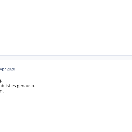
 Apr 2020
g.
b ist es genauso.
m.