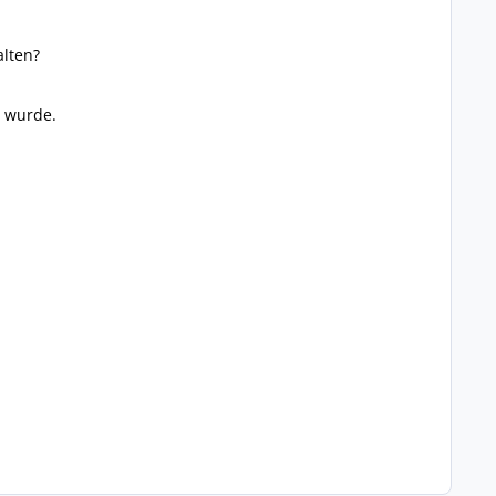
alten?
t wurde.