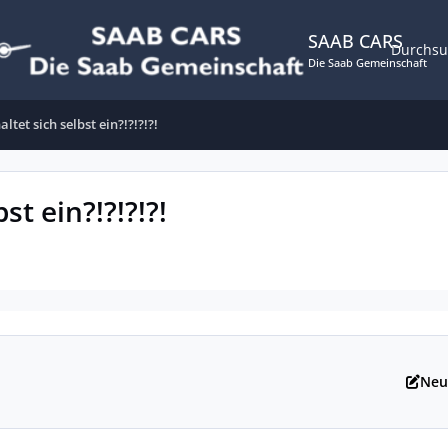
SAAB CARS
Durchs
Die Saab Gemeinschaft
ltet sich selbst ein?!?!?!?!
st ein?!?!?!?!
Neu