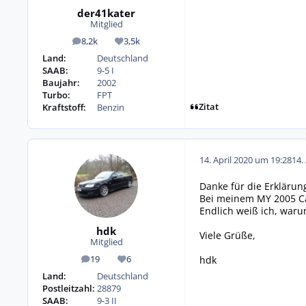
der41kater
Mitglied
8,2k
3,5k
Beiträge
Reputation
Land:
Deutschland
SAAB:
9-5 I
Baujahr:
2002
Turbo:
FPT
Zitat
Kraftstoff:
Benzin
14. April 2020 um 19:28
14.
Danke für die Erklärun
Bei meinem MY 2005 Ca
Endlich weiß ich, waru
hdk
Viele Grüße,
Mitglied
hdk
19
6
Beiträge
Reputation
Land:
Deutschland
Postleitzahl:
28879
SAAB:
9-3 II