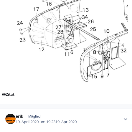
Zitat
Autor-Statistiken
erik
Mitglied
19. April 2020 um 19:23
19. Apr 2020