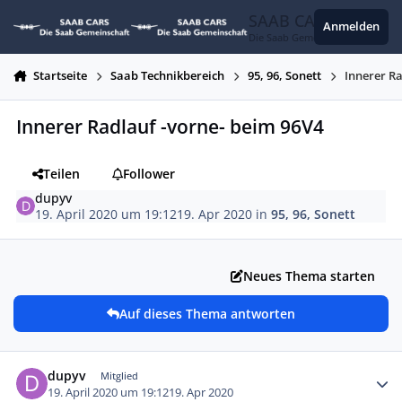
Zum Inhalt springen
SAAB CARS
Anmelden
Die Saab Gemeinschaft
Startseite
Saab Technikbereich
95, 96, Sonett
Innerer R
Innerer Radlauf -vorne- beim 96V4
Teilen
Follower
dupyv
19. April 2020 um 19:12
19. Apr 2020
in
95, 96, Sonett
Neues Thema starten
Auf dieses Thema antworten
Autor-Statistiken
dupyv
Mitglied
19. April 2020 um 19:12
19. Apr 2020