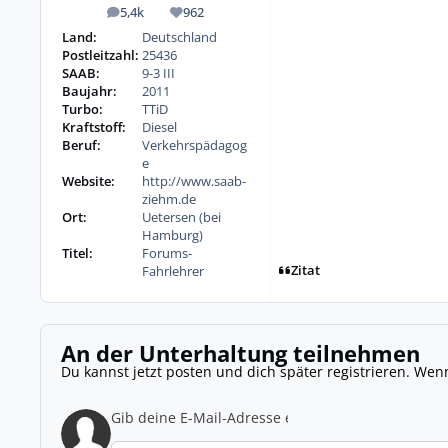
5,4k
962
Beiträge
Reputation
Land:
Deutschland
Postleitzahl:
25436
SAAB:
9-3 III
Baujahr:
2011
Turbo:
TTiD
Kraftstoff:
Diesel
Beruf:
Verkehrspädagog
e
Website:
http://www.saab-
ziehm.de
Ort:
Uetersen (bei
Hamburg)
Titel:
Forums-
Zitat
Fahrlehrer
An der Unterhaltung teilnehmen
Du kannst jetzt posten und dich später registrieren. Wen