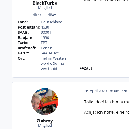
BlackTurbo
Mitglied
37
45
Beiträge
Reputation
Land:
Deutschland
Postleitzahl:
4630
SAAB:
9000 I
Baujahr:
1990
Turbo:
FPT
Kraftstoff:
Benzin
Beruf:
SAAB-Pilot
Ort:
Tief im Westen
wo die Sonne
Zitat
verstaubt
26. April 2020 um 06:17
26.
Tolle Idee! Ich bin ja m
Achja: Ich hoffe, eine 
Ziehmy
Mitglied