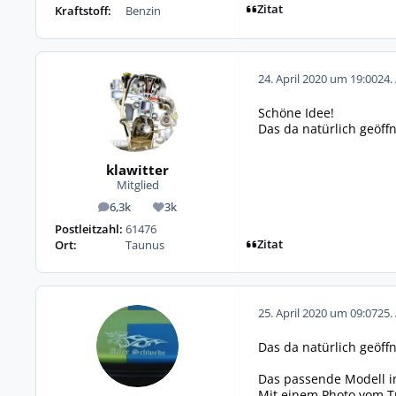
Zitat
Kraftstoff:
Benzin
24. April 2020 um 19:00
24.
Schöne Idee!
Das da natürlich geöf
klawitter
Mitglied
6,3k
3k
Beiträge
Reputation
Postleitzahl:
61476
Zitat
Ort:
Taunus
25. April 2020 um 09:07
25.
Das da natürlich geöf
Das passende Modell i
Mit einem Photo vom Tre