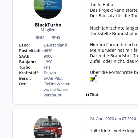
:hello:Hallo
Das Projekt kann starte
Der Bausatz für die Tan
BlackTurbo
Nach Jahrzehnte lange
Mitglied
Tankstelle Brandshof i
37
45
Beiträge
Reputation
Hier im Forum bin ich 
Land:
Deutschland
Mein Bruder hat mir fa
Postleitzahl:
4630
Darin die Brandshof Ta
SAAB:
9000 I
Zufall oder nicht, das 
Baujahr:
1990
Turbo:
FPT
Über die Fortschritte 
Kraftstoff:
Benzin
Beruf:
SAAB-Pilot
Ort:
Tief im Westen
wo die Sonne
Zitat
verstaubt
24. April 2020 um 07:30
24.
Tolle Idee - viel Erfolg!