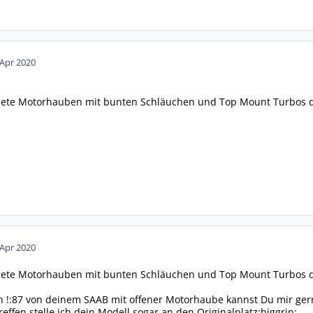
 Apr 2020
fnete Motorhauben mit bunten Schläuchen und Top Mount Turbos daz
 Apr 2020
fnete Motorhauben mit bunten Schläuchen und Top Mount Turbos daz
n !:87 von deinem SAAB mit offener Motorhaube kannst Du mir ger
ffen stelle ich dein Modell sogar an den Originalplatz:biggrin: