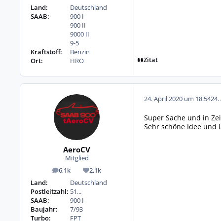
Land:
Deutschland
SAAB:
900 I
900 II
9000 II
9-5
Kraftstoff:
Benzin
Zitat
Ort:
HRO
24. April 2020 um 18:54
24.
Super Sache und in Zei
Sehr schöne Idee und 
AeroCV
Mitglied
6,1k
2,1k
Beiträge
Reputation
Land:
Deutschland
Postleitzahl:
51...
SAAB:
900 I
Baujahr:
7/93
Turbo:
FPT