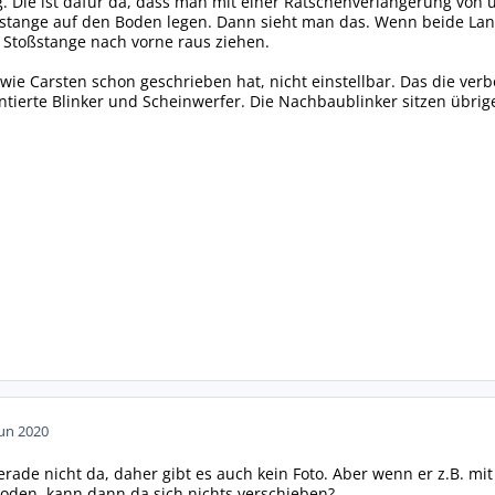
. Die ist dafür da, dass man mit einer Ratschenverlängerung von
ßstange auf den Boden legen. Dann sieht man das. Wenn beide L
 Stoßstange nach vorne raus ziehen.
wie Carsten schon geschrieben hat, nicht einstellbar. Das die verb
ntierte Blinker und Scheinwerfer. Die Nachbaublinker sitzen übrigen
Jun 2020
erade nicht da, daher gibt es auch kein Foto. Aber wenn er z.B. mi
oden, kann dann da sich nichts verschieben?