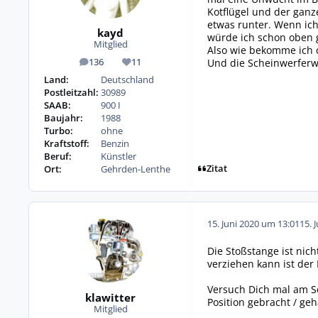
Kotflügel und der ganz
etwas runter. Wenn ich
kayd
würde ich schon oben 
Mitglied
Also wie bekomme ich 
Und die Scheinwerferwi
136
11
Beiträge
Reputation
Land:
Deutschland
Postleitzahl:
30989
SAAB:
900 I
Baujahr:
1988
Turbo:
ohne
Kraftstoff:
Benzin
Beruf:
Künstler
Zitat
Ort:
Gehrden-Lenthe
15. Juni 2020 um 13:01
15. 
Die Stoßstange ist nic
verziehen kann ist der 
Versuch Dich mal am Se
klawitter
Position gebracht / ge
Mitglied