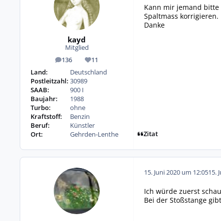
Kann mir jemand bitte
Spaltmass korrigieren. 
Danke
kayd
Mitglied
136
11
Beiträge
Reputation
Land:
Deutschland
Postleitzahl:
30989
SAAB:
900 I
Baujahr:
1988
Turbo:
ohne
Kraftstoff:
Benzin
Beruf:
Künstler
Zitat
Ort:
Gehrden-Lenthe
15. Juni 2020 um 12:05
15. 
Ich würde zuerst schauen
Bei der Stoßstange gib