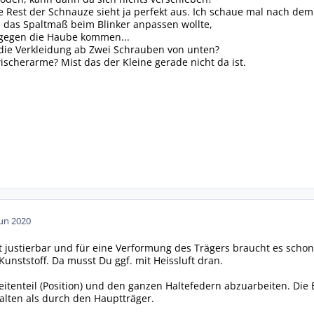
e Rest der Schnauze sieht ja perfekt aus. Ich schaue mal nach dem
 das Spaltmaß beim Blinker anpassen wollte,
gegen die Haube kommen...
die Verkleidung ab Zwei Schrauben von unten?
scherarme? Mist das der Kleine gerade nicht da ist.
Jun 2020
ht justierbar und für eine Verformung des Trägers braucht es scho
Kunststoff. Da musst Du ggf. mit Heissluft dran.
itenteil (Position) und den ganzen Haltefedern abzuarbeiten. Di
halten als durch den Hauptträger.