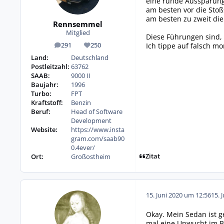
eine runde Aussparung
am besten vor die Sto
am besten zu zweit die
Rennsemmel
Mitglied
Diese Führungen sind, 
Ich tippe auf falsch mo
291
250
Beiträge
Reputation
Land:
Deutschland
Postleitzahl:
63762
SAAB:
9000 II
Baujahr:
1996
Turbo:
FPT
Kraftstoff:
Benzin
Beruf:
Head of Software
Development
Website:
https://www.insta
gram.com/saab90
0.4ever/
Zitat
Ort:
Großostheim
15. Juni 2020 um 12:56
15. 
Okay. Mein Sedan ist g
mal eine Unwucht im B