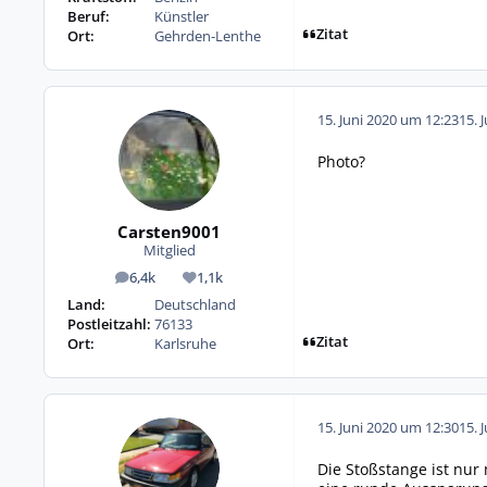
Beruf:
Künstler
Zitat
Ort:
Gehrden-Lenthe
15. Juni 2020 um 12:23
15. 
Photo?
Carsten9001
Mitglied
6,4k
1,1k
Beiträge
Reputation
Land:
Deutschland
Postleitzahl:
76133
Zitat
Ort:
Karlsruhe
15. Juni 2020 um 12:30
15. 
Die Stoßstange ist nur