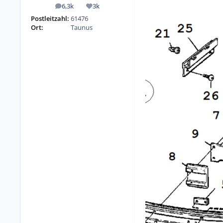
6,3k
3k
Beiträge
Reputation
Postleitzahl:
61476
Ort:
Taunus