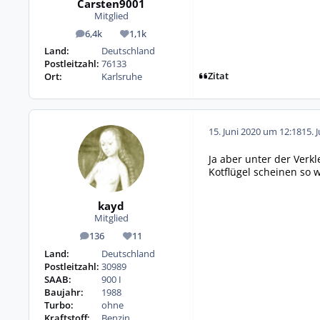
Carsten9001
Mitglied
6,4k
1,1k
Beiträge
Reputation
Land:
Deutschland
Postleitzahl:
76133
Zitat
Ort:
Karlsruhe
15. Juni 2020 um 12:18
15. 
Ja aber unter der Verk
Kotflügel scheinen so 
kayd
Mitglied
136
11
Beiträge
Reputation
Land:
Deutschland
Postleitzahl:
30989
SAAB:
900 I
Baujahr:
1988
Turbo:
ohne
Kraftstoff:
Benzin