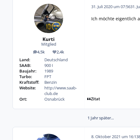
31. Juli 2020 um 07:56
31. J
Ich möchte eigentlich 
Kurti
Mitglied
4,5k
2,4k
Beiträge
Reputation
Land:
Deutschland
SAAB:
900 I
Baujahr:
1989
Turbo:
FPT
Kraftstoff:
Benzin
Website:
http://www.saab-
club.de
Zitat
Ort:
Osnabrück
1 Jahr später...
8. Oktober 2021 um 16:13