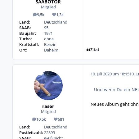
SAABOTÖR
Mitglied
9,5k
1,3k
Beiträge
Reputation
Land:
Deutschland
SAAB:
95
Baujahr:
1971
Turbo:
ohne
Kraftstoff:
Benzin
Zitat
Ort:
Daheim
10. Juli 2020 um 18:15
10. J
Und wenn Du ein NEUE
Neues Album geht ohn
raser
Mitglied
10,5k
681
Beiträge
Reputation
Land:
Deutschland
Postleitzahl:
22399
SAAB:
weiß nicht