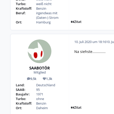
Turbo:
weiß nicht
Kraftstoff:
Benzin
Beruf:
irgendwas mit
(Daten-) Strom
Zitat
Ort:
Hamburg
10. Juli 2020 um 18:16
10. J
Na siehste.............
SAABOTÖR
Mitglied
9,5k
1,3k
Beiträge
Reputation
Land:
Deutschland
SAAB:
95
Baujahr:
1971
Turbo:
ohne
Kraftstoff:
Benzin
Zitat
Ort:
Daheim