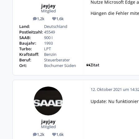
Nutze Microsoft Edge a
jayjay
Mitglied
Hängen die Fehler mi
1,2k
1,6k
Beiträge
Reputation
Land:
Deutschland
Postleitzahl:
45549
SAAB:
900 I
Baujahr:
1993
Turbo:
LPT
Kraftstoff:
Benzin
Beruf:
Steuerberater
Zitat
Ort:
Bochumer Süden
12. Oktober 2021 um 14:3
Update: Nu funktioniert 
jayjay
Mitglied
1,2k
1,6k
Beiträge
Reputation