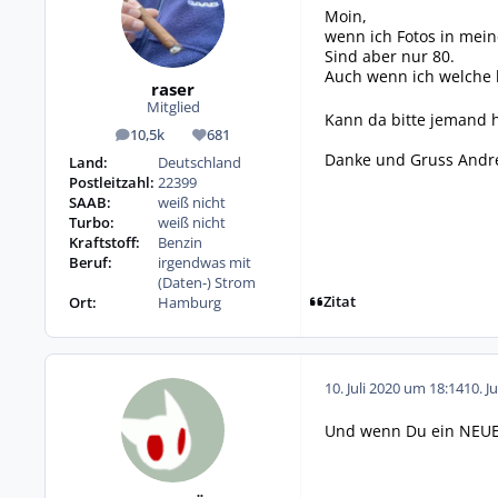
Moin,
wenn ich Fotos in mein
Sind aber nur 80.
Auch wenn ich welche 
raser
Mitglied
Kann da bitte jemand h
10,5k
681
Beiträge
Reputation
Danke und Gruss And
Land:
Deutschland
Postleitzahl:
22399
SAAB:
weiß nicht
Turbo:
weiß nicht
Kraftstoff:
Benzin
Beruf:
irgendwas mit
(Daten-) Strom
Zitat
Ort:
Hamburg
10. Juli 2020 um 18:14
10. J
Und wenn Du ein NEUES