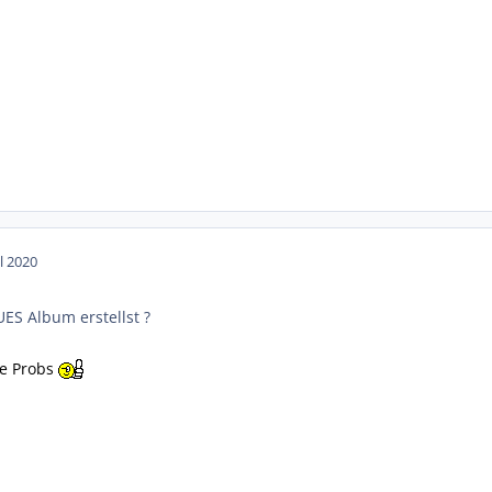
ul 2020
S Album erstellst ?
e Probs