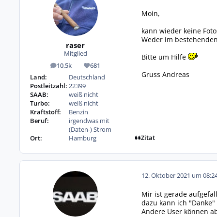
Moin,
kann wieder keine Foto
Weder im bestehenden
raser
Mitglied
Bitte um Hilfe
10,5k
681
Beiträge
Reputation
Gruss Andreas
Land:
Deutschland
Postleitzahl:
22399
SAAB:
weiß nicht
Turbo:
weiß nicht
Kraftstoff:
Benzin
Beruf:
irgendwas mit
(Daten-) Strom
Zitat
Ort:
Hamburg
12. Oktober 2021 um 08:2
Mir ist gerade aufgefa
dazu kann ich "Danke" 
Andere User können abe