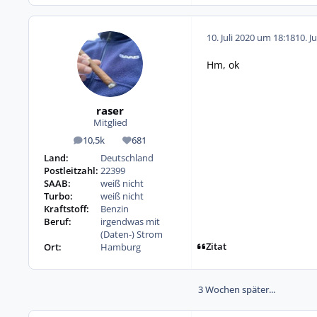
10. Juli 2020 um 18:18
10. J
Hm, ok
raser
Mitglied
10,5k
681
Beiträge
Reputation
Land:
Deutschland
Postleitzahl:
22399
SAAB:
weiß nicht
Turbo:
weiß nicht
Kraftstoff:
Benzin
Beruf:
irgendwas mit
(Daten-) Strom
Zitat
Ort:
Hamburg
3 Wochen später...