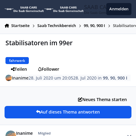
Zum Inhalt springen
SAAB CARS
Anmelden
Die Saab Gemeinschaft
Startseite
Saab Technikbereich
99, 90, 900 I
Stabilisator
Stabilisatoren im 99er
fahrwerk
Teilen
Follower
Inanime
28. Juli 2020 um 20:05
28. Jul 2020
in
99, 90, 900 I
Neues Thema starten
Auf dieses Thema antworten
Autor-Statistiken
Inanime
Mitglied