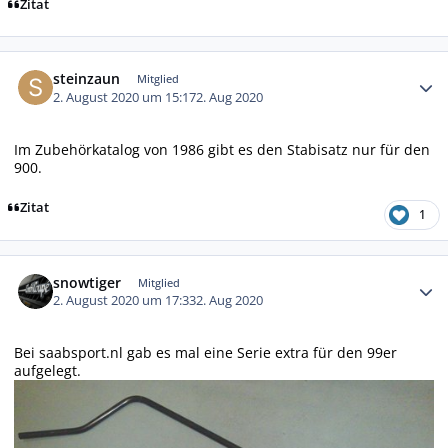
Zitat
Autor-Statistiken
steinzaun
Mitglied
2. August 2020 um 15:17
2. Aug 2020
Im Zubehörkatalog von 1986 gibt es den Stabisatz nur für den
900.
Zitat
1
Autor-Statistiken
snowtiger
Mitglied
2. August 2020 um 17:33
2. Aug 2020
Bei saabsport.nl gab es mal eine Serie extra für den 99er
aufgelegt.