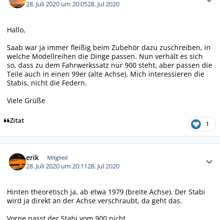
28. Juli 2020 um 20:05
28. Jul 2020
Hallo,
Saab war ja immer fleißig beim Zubehör dazu zuschreiben, in
welche Modellreihen die Dinge passen. Nun verhält es sich
so, dass zu dem Fahrwerkssatz nur 900 steht, aber passen die
Teile auch in einen 99er (alte Achse). Mich interessieren die
Stabis, nicht die Federn.
Viele Grüße
Zitat
1
Autor-Statistiken
erik
Mitglied
28. Juli 2020 um 20:11
28. Jul 2020
Hinten theoretisch ja, ab etwa 1979 (breite Achse). Der Stabi
wird ja direkt an der Achse verschraubt, da geht das.
Vorne passt der Stabi vom 900 nicht.