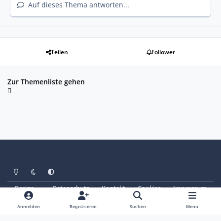
Auf dieses Thema antworten...
Teilen
Follower
Zur Themenliste gehen
Heller Modus
Dunkler Modus
Systemeinstellung
Design
Datenschutz
Kontakt
Cookies
Impressum
© Copyright 2025 - SAABoteure e. V.
Powered by
Invision Community
Anmelden
Registrieren
Suchen
Menü