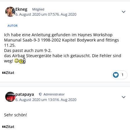
Autor-Statistiken
Ekneg
Mitglied
6. August 2020 um 07:57
6. Aug 2020
AUTOR
Ich habe eine Anleitung gefunden im Haynes Workshop
Manunal Saab-9-3 1998-2002 Kapitel Bodywork and fittings
11.25.
Das passt auch zum 9-2.
das Airbag Steuergeräte habe ich getauscht. Die Fehler sind
weg!
Zitat
1
Autor-Statistiken
patapaya
Administrator
6. August 2020 um 13:01
6. Aug 2020
Sehr schön!
Zitat