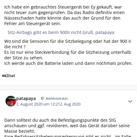
Ich habe ein gebrauchtes Steuergerät bei Ey gekauft, war
nicht teuer zum gegenprüfen. Da das Radio definitiv einen
Nässeschaden hatte könnte das auch der Grund für den
Fehler am Steuergerät sein.
Sitz-Airbags gibt es beim 900II nicht.Gruß, patapaya
Wo sind die Sensoren für die Sitzbelegung oder hat der 900 II
die nicht ?
Es ist nur eine Steckverbindung für die Sitzheizung unterhalb
der Sitze zu sehen.
Ich werde auch die Batterie laden und dann nochmals prüfen.
Zitat
Autor-Statistiken
patapaya
Administrator
2. August 2020 um 12:21
2. Aug 2020
Dann solltest du auch die Befestigungspunkte des StG
anschauen und ggf. revidieren, weil das Gerät darüber seine
Masse bezieht.
Eine Beifahrersitzbelegungserkennung gibt es nicht - im Falle