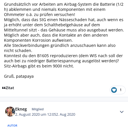
Grundsätzlich vor Arbeiten am Airbag-System die Batterie (1/2
h) abklemmen und niemals Komponenten mit einem
Ohmmeter o.ä. zu prüfen versuchen!
Möglich, dass das StG einen Nässeschaden hat, auch wenn es
ja erhöht unter dem Schalthebelgehäuse auf dem
Mitteltunnel sitzt - das Gehäuse muss also ausgebaut werden.
Möglich aber auch, dass die Kontakte an den anderen
Komponenten Korrosion aufweisen.
Alle Steckverbindungen gründlich anzuschauen kann also
nicht schaden.
Konntest du den B1605 reproduzieren (dem WIS nach soll der
auch bei zu niedriger Batteriespannung ausgelöst werden)?
Sitz-Airbags gibt es beim 900II nicht.
Gruß, patapaya
Zitat
1
Autor-Statistiken
Ekneg
Mitglied
2. August 2020 um 12:05
2. Aug 2020
AUTOR