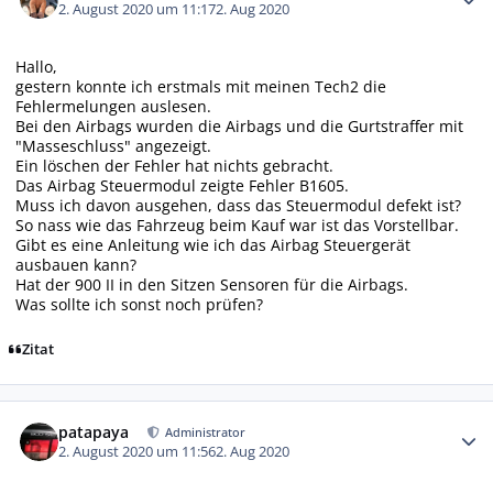
2. August 2020 um 11:17
2. Aug 2020
Hallo,
gestern konnte ich erstmals mit meinen Tech2 die
Fehlermelungen auslesen.
Bei den Airbags wurden die Airbags und die Gurtstraffer mit
"Masseschluss" angezeigt.
Ein löschen der Fehler hat nichts gebracht.
Das Airbag Steuermodul zeigte Fehler B1605.
Muss ich davon ausgehen, dass das Steuermodul defekt ist?
So nass wie das Fahrzeug beim Kauf war ist das Vorstellbar.
Gibt es eine Anleitung wie ich das Airbag Steuergerät
ausbauen kann?
Hat der 900 II in den Sitzen Sensoren für die Airbags.
Was sollte ich sonst noch prüfen?
Zitat
Autor-Statistiken
patapaya
Administrator
2. August 2020 um 11:56
2. Aug 2020