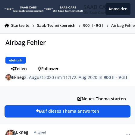
Zum Inhalt springen
SAAB CARS
Anmelden
Die Saab Gemeinschaft
Startseite
Saab Technikbereich
900 II - 9-3 I
Airbag Fehle
Airbag Fehler
elektrik
Teilen
Follower
Ekneg
2. August 2020 um 11:17
2. Aug 2020
in
900 II - 9-3 I
Neues Thema starten
Auf dieses Thema antworten
Autor-Statistiken
Ekneg
Mitglied