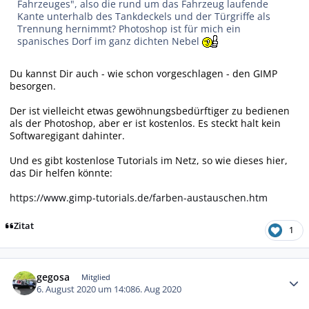
Fahrzeuges", also die rund um das Fahrzeug laufende
Kante unterhalb des Tankdeckels und der Türgriffe als
Trennung hernimmt? Photoshop ist für mich ein
spanisches Dorf im ganz dichten Nebel
Du kannst Dir auch - wie schon vorgeschlagen - den GIMP
besorgen.
Der ist vielleicht etwas gewöhnungsbedürftiger zu bedienen
als der Photoshop, aber er ist kostenlos. Es steckt halt kein
Softwaregigant dahinter.
Und es gibt kostenlose Tutorials im Netz, so wie dieses hier,
das Dir helfen könnte:
https://www.gimp-tutorials.de/farben-austauschen.htm
Zitat
1
Autor-Statistiken
gegosa
Mitglied
6. August 2020 um 14:08
6. Aug 2020