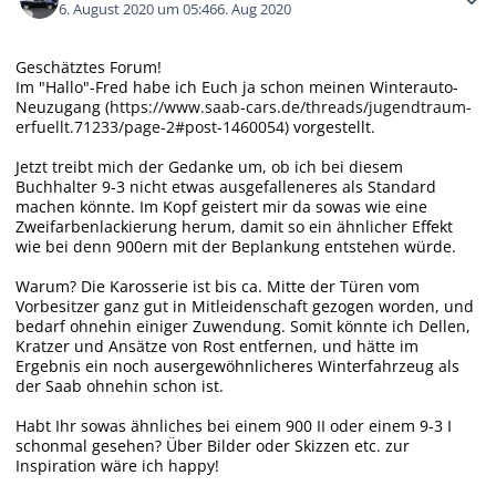
6. August 2020 um 05:46
6. Aug 2020
Geschätztes Forum!
Im "Hallo"-Fred habe ich Euch ja schon meinen Winterauto-
Neuzugang (
https://www.saab-cars.de/threads/jugendtraum-
erfuellt.71233/page-2#post-1460054
) vorgestellt.
Jetzt treibt mich der Gedanke um, ob ich bei diesem
Buchhalter 9-3 nicht etwas ausgefalleneres als Standard
machen könnte. Im Kopf geistert mir da sowas wie eine
Zweifarbenlackierung herum, damit so ein ähnlicher Effekt
wie bei denn 900ern mit der Beplankung entstehen würde.
Warum? Die Karosserie ist bis ca. Mitte der Türen vom
Vorbesitzer ganz gut in Mitleidenschaft gezogen worden, und
bedarf ohnehin einiger Zuwendung. Somit könnte ich Dellen,
Kratzer und Ansätze von Rost entfernen, und hätte im
Ergebnis ein noch ausergewöhnlicheres Winterfahrzeug als
der Saab ohnehin schon ist.
Habt Ihr sowas ähnliches bei einem 900 II oder einem 9-3 I
schonmal gesehen? Über Bilder oder Skizzen etc. zur
Inspiration wäre ich happy!