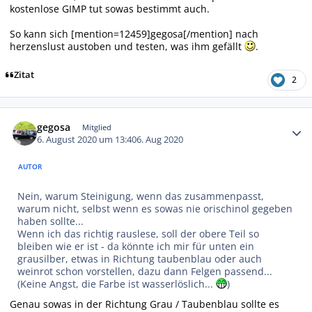
kostenlose GIMP tut sowas bestimmt auch.
So kann sich [mention=12459]gegosa[/mention] nach
herzenslust austoben und testen, was ihm gefällt
.
Zitat
2
Autor-Statistiken
gegosa
Mitglied
6. August 2020 um 13:40
6. Aug 2020
AUTOR
Nein, warum Steinigung, wenn das zusammenpasst,
warum nicht, selbst wenn es sowas nie orischinol gegeben
haben sollte...
Wenn ich das richtig rauslese, soll der obere Teil so
bleiben wie er ist - da könnte ich mir für unten ein
grausilber, etwas in Richtung taubenblau oder auch
weinrot schon vorstellen, dazu dann Felgen passend...
(Keine Angst, die Farbe ist wasserlöslich...
)
Genau sowas in der Richtung Grau / Taubenblau sollte es