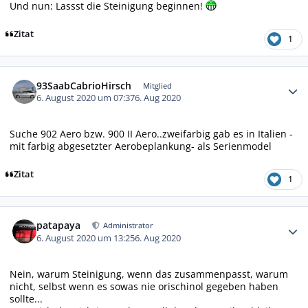
Und nun: Lassst die Steinigung beginnen!
Zitat
1
Autor-Statistiken
93SaabCabrioHirsch
Mitglied
6. August 2020 um 07:37
6. Aug 2020
Suche 902 Aero bzw. 900 II Aero..zweifarbig gab es in Italien -
mit farbig abgesetzter Aerobeplankung- als Serienmodel
Zitat
1
Autor-Statistiken
patapaya
Administrator
6. August 2020 um 13:25
6. Aug 2020
Nein, warum Steinigung, wenn das zusammenpasst, warum
nicht, selbst wenn es sowas nie orischinol gegeben haben
sollte...