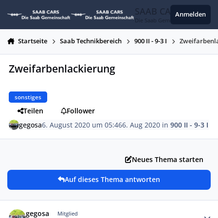
Zum Inhalt springen
SAAB CARS
Anmelden
Die Saab Gemeinschaft
Startseite
Saab Technikbereich
900 II - 9-3 I
Zweifarbenl
Zweifarbenlackierung
sonstiges
Teilen
Follower
gegosa
6. August 2020 um 05:46
6. Aug 2020
in
900 II - 9-3 I
Neues Thema starten
Auf dieses Thema antworten
Autor-Statistiken
gegosa
Mitglied