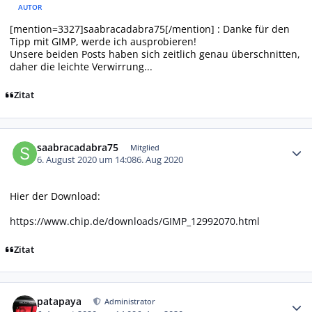
AUTOR
[mention=3327]saabracadabra75[/mention] : Danke für den
Tipp mit GIMP, werde ich ausprobieren!
Unsere beiden Posts haben sich zeitlich genau überschnitten,
daher die leichte Verwirrung...
Zitat
Autor-Statistiken
saabracadabra75
Mitglied
6. August 2020 um 14:08
6. Aug 2020
Hier der Download:
https://www.chip.de/downloads/GIMP_12992070.html
Zitat
Autor-Statistiken
patapaya
Administrator