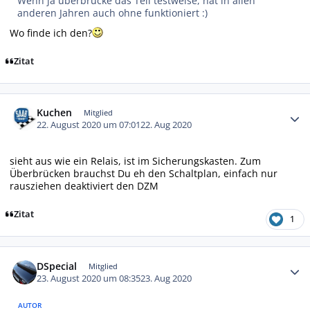
Wenn ja überbrücke das Teil testweise, hat in allen
anderen Jahren auch ohne funktioniert :)
Wo finde ich den?
Zitat
Autor-Statistiken
Kuchen
Mitglied
22. August 2020 um 07:01
22. Aug 2020
sieht aus wie ein Relais, ist im Sicherungskasten. Zum
Überbrücken brauchst Du eh den Schaltplan, einfach nur
rausziehen deaktiviert den DZM
Zitat
1
Autor-Statistiken
DSpecial
Mitglied
23. August 2020 um 08:35
23. Aug 2020
AUTOR