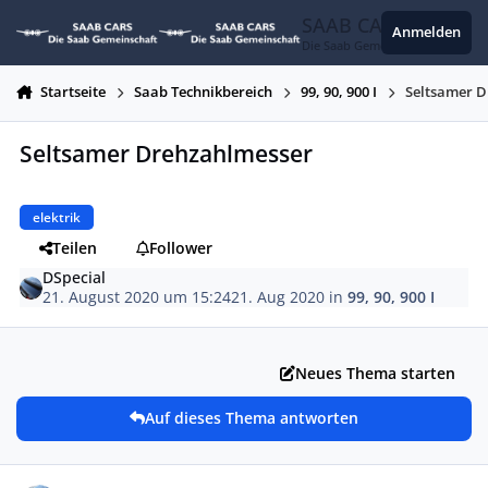
Zum Inhalt springen
SAAB CARS
Anmelden
Die Saab Gemeinschaft
Startseite
Saab Technikbereich
99, 90, 900 I
Seltsamer 
Seltsamer Drehzahlmesser
elektrik
Teilen
Follower
DSpecial
21. August 2020 um 15:24
21. Aug 2020
in
99, 90, 900 I
Neues Thema starten
Auf dieses Thema antworten
Autor-Statistiken