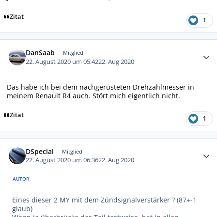
Zitat
1
Autor-Statistiken
DanSaab
Mitglied
22. August 2020 um 05:42
22. Aug 2020
Das habe ich bei dem nachgerüsteten Drehzahlmesser in
meinem Renault R4 auch. Stört mich eigentlich nicht.
Zitat
1
Autor-Statistiken
DSpecial
Mitglied
22. August 2020 um 06:36
22. Aug 2020
AUTOR
Eines dieser 2 MY mit dem Zündsignalverstärker ? (87+-1
glaub)