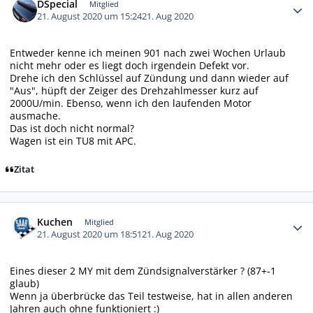
DSpecial
Mitglied
21. August 2020 um 15:24
21. Aug 2020
Entweder kenne ich meinen 901 nach zwei Wochen Urlaub
nicht mehr oder es liegt doch irgendein Defekt vor.
Drehe ich den Schlüssel auf Zündung und dann wieder auf
"Aus", hüpft der Zeiger des Drehzahlmesser kurz auf
2000U/min. Ebenso, wenn ich den laufenden Motor
ausmache.
Das ist doch nicht normal?
Wagen ist ein TU8 mit APC.
Zitat
Autor-Statistiken
Kuchen
Mitglied
21. August 2020 um 18:51
21. Aug 2020
Eines dieser 2 MY mit dem Zündsignalverstärker ? (87+-1
glaub)
Wenn ja überbrücke das Teil testweise, hat in allen anderen
Jahren auch ohne funktioniert :)