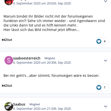
6. September 2020 um 20:02
6. Sep 2020
Warum bindet ihr Bilder nicht mit der forumseigenen
Funktion ein?! Sehe ich immer wieder - und irgendwann sind
die Links dann tot und es hilft keinem mehr.
Hier lässt sich das Bild nichtmal jetzt öffnen...
Zitat
4
Autor-Statistiken
saaboesterreich
Mitglied
6. September 2020 um 20:30
6. Sep 2020
Bei mir geht's...aber stimmt, forumseigen wäre es besser.
Zitat
1
Autor-Statistiken
Saabus
Mitglied
6. September 2020 um 21:33
6. Sep 2020