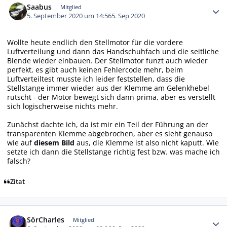
Saabus
Mitglied
5. September 2020 um 14:56
5. Sep 2020
Wollte heute endlich den Stellmotor für die vordere
Luftverteilung und dann das Handschuhfach und die seitliche
Blende wieder einbauen. Der Stellmotor funzt auch wieder
perfekt, es gibt auch keinen Fehlercode mehr, beim
Luftverteiltest musste ich leider feststellen, dass die
Stellstange immer wieder aus der Klemme am Gelenkhebel
rutscht - der Motor bewegt sich dann prima, aber es verstellt
sich logischerweise nichts mehr.
Zunächst dachte ich, da ist mir ein Teil der Führung an der
transparenten Klemme abgebrochen, aber es sieht genauso
wie auf
diesem Bild
aus, die Klemme ist also nicht kaputt. Wie
setzte ich dann die Stellstange richtig fest bzw. was mache ich
falsch?
Zitat
Autor-Statistiken
SörCharles
Mitglied