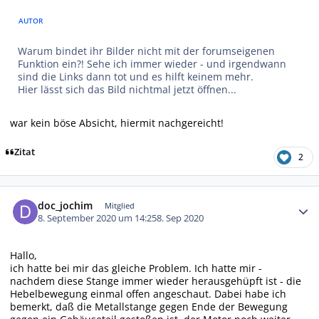
AUTOR
Warum bindet ihr Bilder nicht mit der forumseigenen
Funktion ein?! Sehe ich immer wieder - und irgendwann
sind die Links dann tot und es hilft keinem mehr.
Hier lässt sich das Bild nichtmal jetzt öffnen...
war kein böse Absicht, hiermit nachgereicht!
Zitat
2
Autor-Statistiken
doc_jochim
Mitglied
8. September 2020 um 14:25
8. Sep 2020
Hallo,
ich hatte bei mir das gleiche Problem. Ich hatte mir -
nachdem diese Stange immer wieder herausgehüpft ist - die
Hebelbewegung einmal offen angeschaut. Dabei habe ich
bemerkt, daß die Metallstange gegen Ende der Bewegung