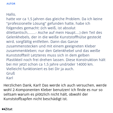
AUTOR
Hallo,
hatte vor ca 1,5 Jahren das gleiche Problem. Da ich keine
"professionelle Lösung" gefunden hatte, habe ich
folgendes gemacht: (ich weiß, ist absolut
dilettantisch,.......- Asche auf mein Haupt....) den Teil des
Gelenkhebels, der in die weiße Kunststoffhülse gesteckt
wird, sorgfältig entfetten. Dann das Ganze
zusammenstecken und mit einem geeigneten Kleber
zusammenkleben; nur den Gelenkhebel und das weiße
Kunststoffteil! Letzteres muss sich in dem gelben
Plastikteil noch frei drehen lassen. Diese Konstruktion hält
bei mir jetzt schon ca 1,5 Jahre und/oder 14000 km.
Vielleicht funktioniert es bei Dir ja auch.
Gruß
Karl
Herzlichen Dank, Karl! Das werde ich auch versuchen, werde
wohl 2-Komponenten Kleber benutzen! Ich finde es nur so
seltsam warum es plötzlich nicht hält, obwohl der
Kunststoffzapfen nicht beschädigt ist.
Zitat