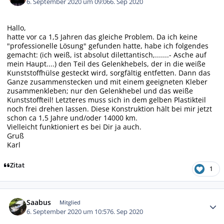
6. September 2020 um 09:06
6. Sep 2020
Hallo,
hatte vor ca 1,5 Jahren das gleiche Problem. Da ich keine
"professionelle Lösung" gefunden hatte, habe ich folgendes
gemacht: (ich weiß, ist absolut dilettantisch,.......- Asche auf
mein Haupt....) den Teil des Gelenkhebels, der in die weiße
Kunststoffhülse gesteckt wird, sorgfältig entfetten. Dann das
Ganze zusammenstecken und mit einem geeigneten Kleber
zusammenkleben; nur den Gelenkhebel und das weiße
Kunststoffteil! Letzteres muss sich in dem gelben Plastikteil
noch frei drehen lassen. Diese Konstruktion hält bei mir jetzt
schon ca 1,5 Jahre und/oder 14000 km.
Vielleicht funktioniert es bei Dir ja auch.
Gruß
Karl
Zitat
1
Autor-Statistiken
Saabus
Mitglied
6. September 2020 um 10:57
6. Sep 2020