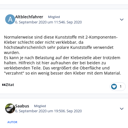
Autor-Statistiken
Altblechfahrer
Mitglied
6. September 2020 um 11:54
6. Sep 2020
Normalerweise sind diese Kunststoffe mit 2-Komponenten-
Kleber schlecht oder nicht verklebbar, da
höchstwahrscheinlich sehr polare Kunststoffe verwendet
wurden.
Es kann je nach Belastung auf der Klebestelle aber trotzdem
halten. Hilfreich ist hier aufrauhen der bei beiden zu
verklebenden Teile. Das vergrößert die Oberfläche und
"verzahnt" so ein wenig besser den Kleber mit dem Material.
Zitat
1
Autor-Statistiken
Saabus
Mitglied
6. September 2020 um 19:50
6. Sep 2020
AUTOR