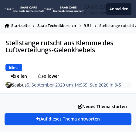
Zum Inhalt springen
SAAB CARS
Anmelden
Die Saab Gemeinschaft
Startseite
Saab Technikbereich
9-5 I
Stellstange rutsch
Stellstange rutscht aus Klemme des
Luftverteilungs-Gelenkhebels
klima
Teilen
Follower
Saabus
5. September 2020 um 14:56
5. Sep 2020
in
9-5 I
Neues Thema starten
Auf dieses Thema antworten
Autor-Statistiken