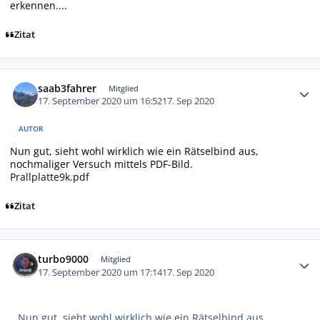
erkennen....
Zitat
Autor-Statistiken
saab3fahrer
Mitglied
17. September 2020 um 16:52
17. Sep 2020
AUTOR
Nun gut, sieht wohl wirklich wie ein Rätselbind aus,
nochmaliger Versuch mittels PDF-Bild.
Prallplatte9k.pdf
Zitat
Autor-Statistiken
turbo9000
Mitglied
17. September 2020 um 17:14
17. Sep 2020
Nun gut, sieht wohl wirklich wie ein Rätselbind aus,