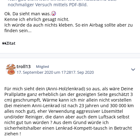
nochmaliger Versuch mittels PDF-Bild.
Ok. Da sieht man was.
Kenne ich ehrlich gesagt nicht.
Ich würde da auch nichts kleben. So ein Airbag sollte aber zu
finden sein...
Zitat
Autor-Statistiken
troll13
Mitglied
17. September 2020 um 17:28
17. Sep 2020
Für mich sieht dein (Anni-Holzlenkrad) so aus, als wäre Deine
Prallplatte ganz erheblich (an der gezeigten Seite geschätzt 3
cm) geschrumpft, Wärme kann ich mir allein nicht vorstellen
(bei meinem Anni-Lenkrad ist nach 23 Jahren und 300 000 km
alles noch gut), eher Verwendung aggressiver Lösemittel
und/oder Reiniger, die dann aber auch dem Luftsack selbst
nicht gut tun würden ? Aus dem Grund würde ich
sicherheitshalber einen Lenkrad-Kompett-tausch in Betracht
ziehen !