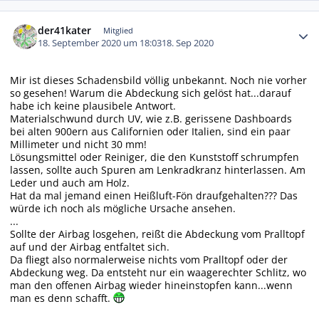
Autor-Statistiken
der41kater
Mitglied
18. September 2020 um 18:03
18. Sep 2020
Mir ist dieses Schadensbild völlig unbekannt. Noch nie vorher
so gesehen! Warum die Abdeckung sich gelöst hat...darauf
habe ich keine plausibele Antwort.
Materialschwund durch UV, wie z.B. gerissene Dashboards
bei alten 900ern aus Californien oder Italien, sind ein paar
Millimeter und nicht 30 mm!
Lösungsmittel oder Reiniger, die den Kunststoff schrumpfen
lassen, sollte auch Spuren am Lenkradkranz hinterlassen. Am
Leder und auch am Holz.
Hat da mal jemand einen Heißluft-Fön draufgehalten??? Das
würde ich noch als mögliche Ursache ansehen.
...
Sollte der Airbag losgehen, reißt die Abdeckung vom Pralltopf
auf und der Airbag entfaltet sich.
Da fliegt also normalerweise nichts vom Pralltopf oder der
Abdeckung weg. Da entsteht nur ein waagerechter Schlitz, wo
man den offenen Airbag wieder hineinstopfen kann...wenn
man es denn schafft.