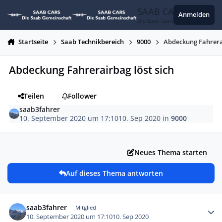
Zum Inhalt springen
SAAB CARS
Anmelden
Die Saab Gemeinschaft
Startseite
Saab Technikbereich
9000
Abdeckung Fahrerai
Abdeckung Fahrerairbag löst sich
Teilen
Follower
saab3fahrer
10. September 2020 um 17:10
10. Sep 2020
in
9000
Neues Thema starten
Auf dieses Thema antworten
Autor-Statistiken
saab3fahrer
Mitglied
10. September 2020 um 17:10
10. Sep 2020