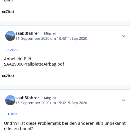
Zitat
Autor-Statistiken
saab3fahrer
Mitglied
11. September 2020 um 13:43
11. Sep 2020
AUTOR
Anbei ein Bild
SAAB9000PrallplatteAirbag.pdf
Zitat
Autor-Statistiken
saab3fahrer
Mitglied
15. September 2020 um 15:02
15. Sep 2020
AUTOR
Und???? Ist diese Problematik bei den anderen 9k´s unbekannt
oder zu banal?