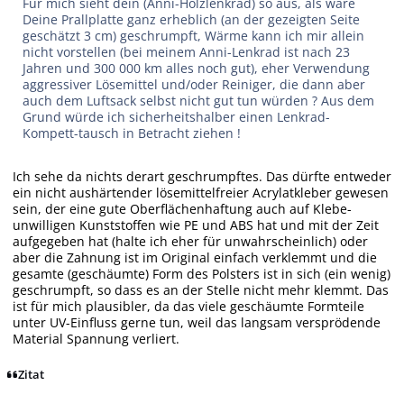
Für mich sieht dein (Anni-Holzlenkrad) so aus, als wäre
Deine Prallplatte ganz erheblich (an der gezeigten Seite
geschätzt 3 cm) geschrumpft, Wärme kann ich mir allein
nicht vorstellen (bei meinem Anni-Lenkrad ist nach 23
Jahren und 300 000 km alles noch gut), eher Verwendung
aggressiver Lösemittel und/oder Reiniger, die dann aber
auch dem Luftsack selbst nicht gut tun würden ? Aus dem
Grund würde ich sicherheitshalber einen Lenkrad-
Kompett-tausch in Betracht ziehen !
Ich sehe da nichts derart geschrumpftes. Das dürfte entweder
ein nicht aushärtender lösemittelfreier Acrylatkleber gewesen
sein, der eine gute Oberflächenhaftung auch auf Klebe-
unwilligen Kunststoffen wie PE und ABS hat und mit der Zeit
aufgegeben hat (halte ich eher für unwahrscheinlich) oder
aber die Zahnung ist im Original einfach verklemmt und die
gesamte (geschäumte) Form des Polsters ist in sich (ein wenig)
geschrumpft, so dass es an der Stelle nicht mehr klemmt. Das
ist für mich plausibler, da das viele geschäumte Formteile
unter UV-Einfluss gerne tun, weil das langsam versprödende
Material Spannung verliert.
Zitat