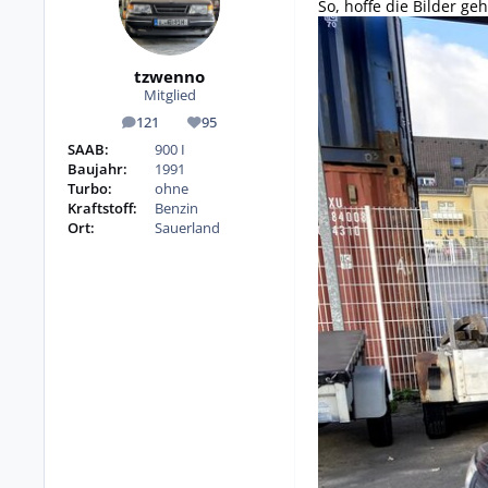
So, hoffe die Bilder ge
tzwenno
Mitglied
121
95
Beiträge
Reputation
SAAB:
900 I
Baujahr:
1991
Turbo:
ohne
Kraftstoff:
Benzin
Ort:
Sauerland