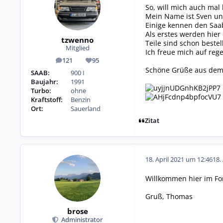
So, will mich auch mal 
Mein Name ist Sven und 
Einige kennen den Saab
Als erstes werden hier
tzwenno
Teile sind schon beste
Mitglied
Ich freue mich auf reg
121
95
Beiträge
Reputation
Schöne Grüße aus dem
SAAB:
900 I
Baujahr:
1991
Turbo:
ohne
Kraftstoff:
Benzin
Ort:
Sauerland
Zitat
18. April 2021 um 12:46
18.
Willkommen hier im F
Gruß, Thomas
brose
Administrator