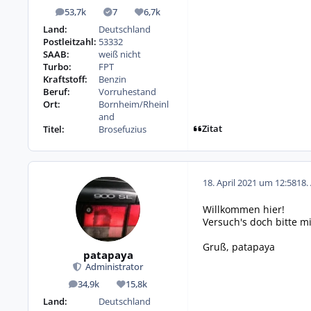
53,7k
7
6,7k
Beiträge
Lösungen
Reputation
Land:
Deutschland
Postleitzahl:
53332
SAAB:
weiß nicht
Turbo:
FPT
Kraftstoff:
Benzin
Beruf:
Vorruhestand
Ort:
Bornheim/Rheinl
and
Zitat
Titel:
Brosefuzius
18. April 2021 um 12:58
18.
Willkommen hier!
Versuch's doch bitte m
Gruß, patapaya
patapaya
Administrator
34,9k
15,8k
Beiträge
Reputation
Land:
Deutschland