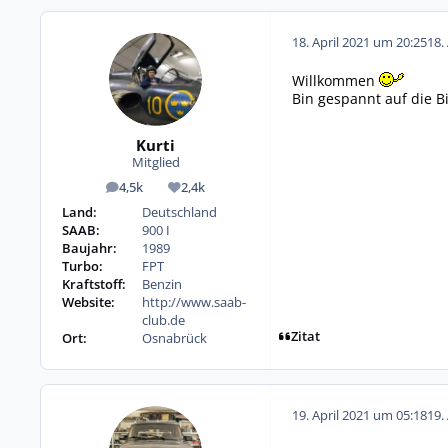
18. April 2021 um 20:25
18.
Willkommen
Bin gespannt auf die B
Kurti
Mitglied
4,5k
2,4k
Beiträge
Reputation
Land:
Deutschland
SAAB:
900 I
Baujahr:
1989
Turbo:
FPT
Kraftstoff:
Benzin
Website:
http://www.saab-
club.de
Zitat
Ort:
Osnabrück
19. April 2021 um 05:18
19.