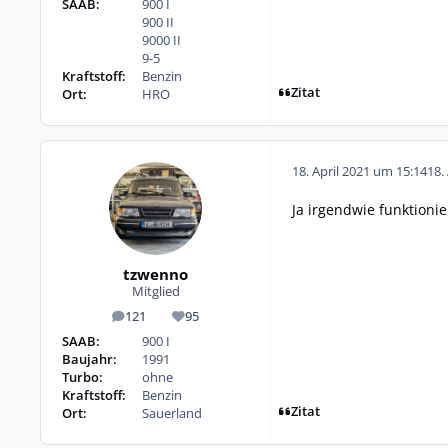
SAAB:
900 I
900 II
9000 II
9-5
Kraftstoff:
Benzin
Zitat
Ort:
HRO
18. April 2021 um 15:14
18.
Ja irgendwie funktioni
tzwenno
Mitglied
121
95
Beiträge
Reputation
SAAB:
900 I
Baujahr:
1991
Turbo:
ohne
Kraftstoff:
Benzin
Zitat
Ort:
Sauerland