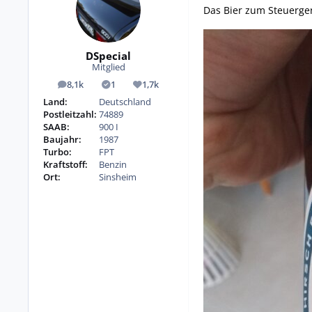
Das Bier zum Steuerge
DSpecial
Mitglied
8,1k
1
1,7k
Beiträge
Lösungen
Reputation
Land:
Deutschland
Postleitzahl:
74889
SAAB:
900 I
Baujahr:
1987
Turbo:
FPT
Kraftstoff:
Benzin
Ort:
Sinsheim