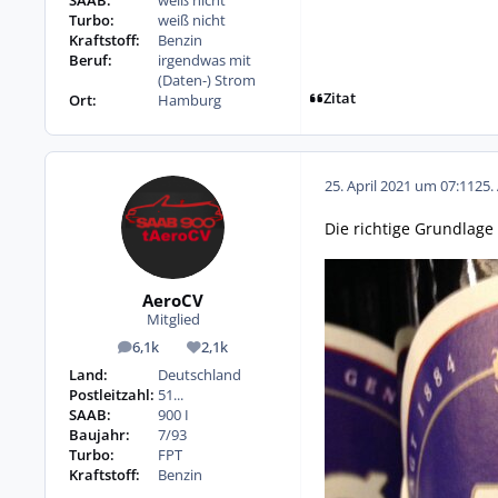
SAAB:
weiß nicht
Turbo:
weiß nicht
Kraftstoff:
Benzin
Beruf:
irgendwas mit
(Daten-) Strom
Zitat
Ort:
Hamburg
25. April 2021 um 07:11
25.
Die richtige Grundlage 
AeroCV
Mitglied
6,1k
2,1k
Beiträge
Reputation
Land:
Deutschland
Postleitzahl:
51...
SAAB:
900 I
Baujahr:
7/93
Turbo:
FPT
Kraftstoff:
Benzin