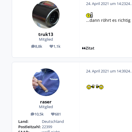
24. April 2021 um 14:23
24.
...dann röhrt es richtig 
truk13
Mitglied
8,8k
1,1k
Beiträge
Reputation
Zitat
24. April 2021 um 14:39
24.
raser
Mitglied
10,5k
681
Beiträge
Reputation
Land:
Deutschland
Postleitzahl:
22399