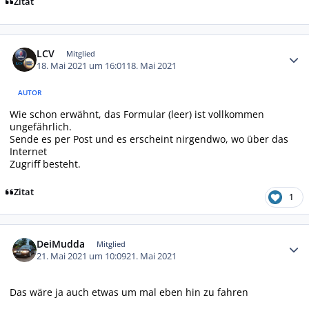
Zitat
Autor-Statistiken
LCV
Mitglied
18. Mai 2021 um 16:01
18. Mai 2021
AUTOR
Wie schon erwähnt, das Formular (leer) ist vollkommen
ungefährlich.
Sende es per Post und es erscheint nirgendwo, wo über das
Internet
Zugriff besteht.
Zitat
1
Autor-Statistiken
DeiMudda
Mitglied
21. Mai 2021 um 10:09
21. Mai 2021
Das wäre ja auch etwas um mal eben hin zu fahren