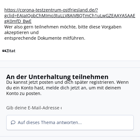
https://corona-testzentrum-ostfriesland.de/?
gclid=EAIaIQobChMImo3tuLLV8AIVBQTmCh1uLwGZEAAYASAAE
gK0mfD_BwE
Wer also gern teilnehmen möchte, bitte diese Vorgaben
akzeptieren und
entsprechende Dokumente mitführen.
Zitat
An der Unterhaltung teilnehmen
Du kannst jetzt posten und dich später registrieren. Wenn
du ein Konto hast,
melde dich jetzt an
, um mit deinem
Konto zu posten.
Auf dieses Thema antworten...