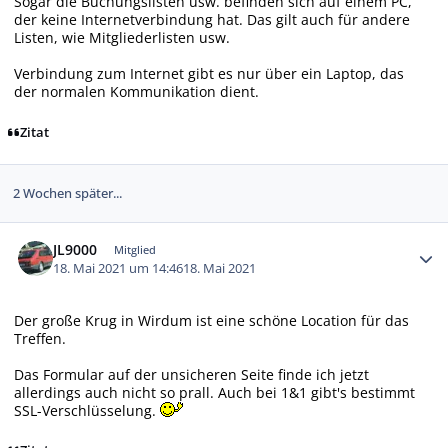
Sogar die Buchungslisten usw. befinden sich auf einem PC,
der keine Internetverbindung hat. Das gilt auch für andere
Listen, wie Mitgliederlisten usw.
Verbindung zum Internet gibt es nur über ein Laptop, das
der normalen Kommunikation dient.
Zitat
2 Wochen später...
Autor-Statistiken
JL9000
Mitglied
18. Mai 2021 um 14:46
18. Mai 2021
Der große Krug in Wirdum ist eine schöne Location für das
Treffen.
Das Formular auf der unsicheren Seite finde ich jetzt
allerdings auch nicht so prall. Auch bei 1&1 gibt's bestimmt
SSL-Verschlüsselung.