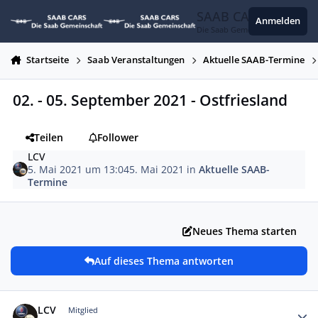
Zum Inhalt springen
SAAB CARS
Anmelden
Die Saab Gemeinschaft
Startseite
Saab Veranstaltungen
Aktuelle SAAB-Termine
02. - 05. September 2021 - Ostfriesland
Teilen
Follower
LCV
5. Mai 2021 um 13:04
5. Mai 2021
in
Aktuelle SAAB-
Termine
Neues Thema starten
Auf dieses Thema antworten
Autor-Statistiken
LCV
Mitglied