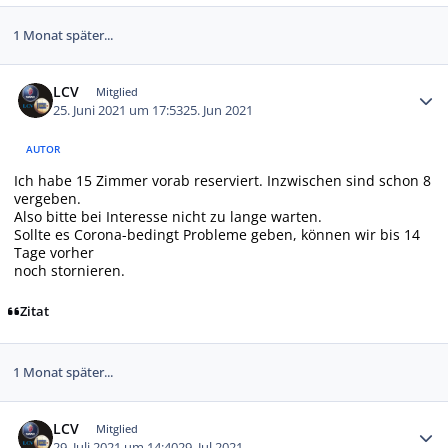
1 Monat später...
Autor-Statistiken
LCV
Mitglied
25. Juni 2021 um 17:53
25. Jun 2021
AUTOR
Ich habe 15 Zimmer vorab reserviert. Inzwischen sind schon 8
vergeben.
Also bitte bei Interesse nicht zu lange warten.
Sollte es Corona-bedingt Probleme geben, können wir bis 14
Tage vorher
noch stornieren.
Zitat
1 Monat später...
Autor-Statistiken
LCV
Mitglied
29. Juli 2021 um 14:40
29. Jul 2021