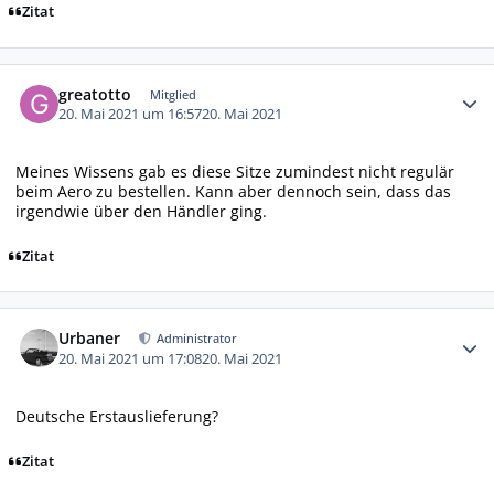
Zitat
Autor-Statistiken
greatotto
Mitglied
20. Mai 2021 um 16:57
20. Mai 2021
Meines Wissens gab es diese Sitze zumindest nicht regulär
beim Aero zu bestellen. Kann aber dennoch sein, dass das
irgendwie über den Händler ging.
Zitat
Autor-Statistiken
Urbaner
Administrator
20. Mai 2021 um 17:08
20. Mai 2021
Deutsche Erstauslieferung?
Zitat