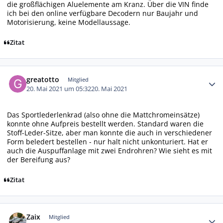
die großflächigen Aluelemente am Kranz. Über die VIN finde
ich bei den online verfügbare Decodern nur Baujahr und
Motorisierung, keine Modellaussage.
Zitat
Autor-Statistiken
greatotto
Mitglied
20. Mai 2021 um 05:32
20. Mai 2021
Das Sportlederlenkrad (also ohne die Mattchromeinsätze)
konnte ohne Aufpreis bestellt werden. Standard waren die
Stoff-Leder-Sitze, aber man konnte die auch in verschiedener
Form beledert bestellen - nur halt nicht unkonturiert. Hat er
auch die Auspuffanlage mit zwei Endrohren? Wie sieht es mit
der Bereifung aus?
Zitat
Autor-Statistiken
Zaix
Mitglied