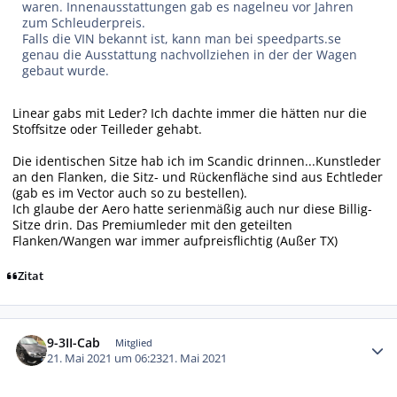
waren. Innenausstattungen gab es nagelneu vor Jahren
zum Schleuderpreis.
Falls die VIN bekannt ist, kann man bei speedparts.se
genau die Ausstattung nachvollziehen in der der Wagen
gebaut wurde.
Linear gabs mit Leder? Ich dachte immer die hätten nur die
Stoffsitze oder Teilleder gehabt.
Die identischen Sitze hab ich im Scandic drinnen...Kunstleder
an den Flanken, die Sitz- und Rückenfläche sind aus Echtleder
(gab es im Vector auch so zu bestellen).
Ich glaube der Aero hatte serienmäßig auch nur diese Billig-
Sitze drin. Das Premiumleder mit den geteilten
Flanken/Wangen war immer aufpreisflichtig (Außer TX)
Zitat
Autor-Statistiken
9-3II-Cab
Mitglied
21. Mai 2021 um 06:23
21. Mai 2021