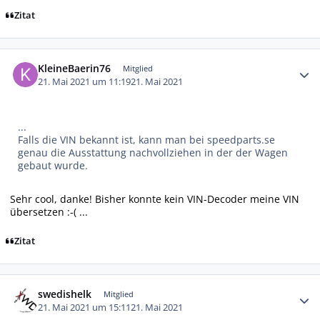
Zitat
Autor-Statistiken
KleineBaerin76
Mitglied
21. Mai 2021 um 11:19
21. Mai 2021
...
Falls die VIN bekannt ist, kann man bei speedparts.se
genau die Ausstattung nachvollziehen in der der Wagen
gebaut wurde.
Sehr cool, danke! Bisher konnte kein VIN-Decoder meine VIN
übersetzen :-( ...
Zitat
Autor-Statistiken
swedishelk
Mitglied
21. Mai 2021 um 15:11
21. Mai 2021