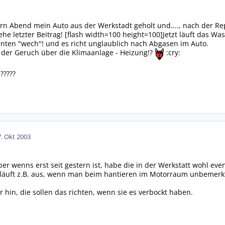
ern Abend mein Auto aus der Werkstadt geholt und...., nach der
he letzter Beitrag! [flash width=100 height=100]Jetzt läuft das 
nten "wech"! und es richt unglaublich nach Abgasen im Auto.
der Geruch über die Klimaanlage - Heizung!?
:cry:
?????
7. Okt 2003
er wenns erst seit gestern ist, habe die in der Werkstatt wohl eve
äuft z.B. aus, wenn man beim hantieren im Motorraum unbemerkt 
r hin, die sollen das richten, wenn sie es verbockt haben.