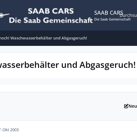
SAAB CARS
Durchs
Die Saab Gemeinschaft
h noch! Waschwasserbehälter und Abgasgeruch!
wasserbehälter und Abgasgeruch!
Neu
7. Okt 2003