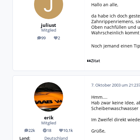
Hallo an alle,
da habe ich doch gest
Zahnrippenriemens, sie
juliust
Oben nachfüllen und u
Mitglied
Wahrscheinlich kommt 
99
2
Beiträge
Reputation
Noch jemand einen Tip
Zitat
7. Oktober 2003 um 21:23
Hmm....
Hab zwar keine Idee, ab
Scheibenwaschwasser l
erik
Im Zweifel direkt wiede
Mitglied
Grüße,
22k
18
10,1k
Beiträge
Lösungen
Reputation
Land:
Deutschland