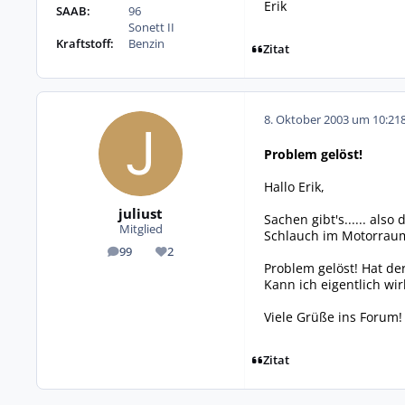
Erik
SAAB:
96
Sonett II
Kraftstoff:
Benzin
Zitat
8. Oktober 2003 um 10:21
Problem gelöst!
Hallo Erik,
juliust
Sachen gibt's...... al
Mitglied
Schlauch im Motorrau
99
2
Beiträge
Reputation
Problem gelöst! Hat de
Kann ich eigentlich wir
Viele Grüße ins Forum!
Zitat