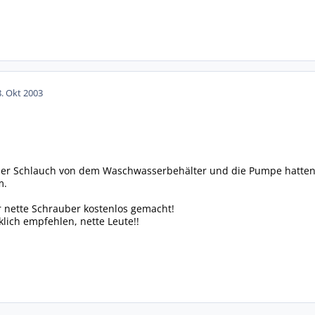
8. Okt 2003
so der Schlauch von dem Waschwasserbehälter und die Pumpe hatte
m.
r nette Schrauber kostenlos gemacht!
klich empfehlen, nette Leute!!