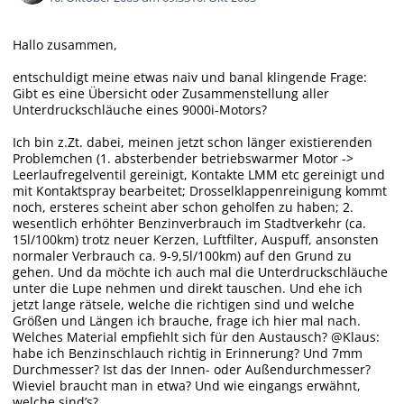
Hallo zusammen,
entschuldigt meine etwas naiv und banal klingende Frage:
Gibt es eine Übersicht oder Zusammenstellung aller
Unterdruckschläuche eines 9000i-Motors?
Ich bin z.Zt. dabei, meinen jetzt schon länger existierenden
Problemchen (1. absterbender betriebswarmer Motor ->
Leerlaufregelventil gereinigt, Kontakte LMM etc gereinigt und
mit Kontaktspray bearbeitet; Drosselklappenreinigung kommt
noch, ersteres scheint aber schon geholfen zu haben; 2.
wesentlich erhöhter Benzinverbrauch im Stadtverkehr (ca.
15l/100km) trotz neuer Kerzen, Luftfilter, Auspuff, ansonsten
normaler Verbrauch ca. 9-9,5l/100km) auf den Grund zu
gehen. Und da möchte ich auch mal die Unterdruckschläuche
unter die Lupe nehmen und direkt tauschen. Und ehe ich
jetzt lange rätsele, welche die richtigen sind und welche
Größen und Längen ich brauche, frage ich hier mal nach.
Welches Material empfiehlt sich für den Austausch? @Klaus:
habe ich Benzinschlauch richtig in Erinnerung? Und 7mm
Durchmesser? Ist das der Innen- oder Außendurchmesser?
Wieviel braucht man in etwa? Und wie eingangs erwähnt,
welche sind’s?