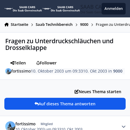
Zum Inhalt springen
SAAB CARS
Anmelden
Die Saab Gemeinschaft
Startseite
Saab Technikbereich
9000
Fragen zu Unterdr
Fragen zu Unterdruckschläuchen und
Drosselklappe
Teilen
Follower
fortissimo
10. Oktober 2003 um 09:33
10. Okt 2003
in
9000
Neues Thema starten
Auf dieses Thema antworten
Autor-Statistiken
fortissimo
Mitglied
10. Oktober 2003 um 09:33
10. Okt 2003