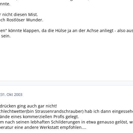
nnte.
 nicht diesen Mist.
ch Rostlöser Wunder.
n" könnte klappen, da die Hülse ja an der Achse anliegt - also aus
 sein.
2
31. Okt 2003
drücken ging auch gar nicht!
echtwetter(bin Strassenrandschrauber) hab ich dann eingessehen,
ände eines kommerziellen Profis gelegt.
em nach seinen lebhaften Schilderungen in etwa genauso gelöst, w
peratur eine andere Werkstatt empfohlen....