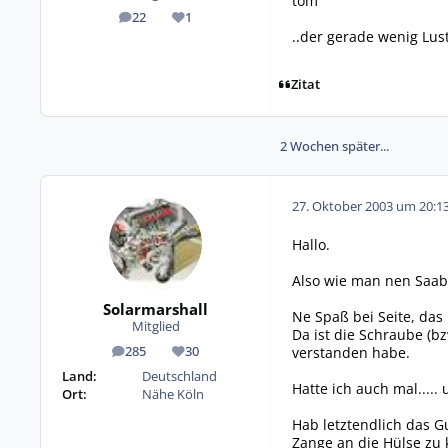
tom
22
1
Beiträge
Reputation
..der gerade wenig Lust
Zitat
2 Wochen später...
27. Oktober 2003 um 20:1
Hallo.
Also wie man nen Saab
Solarmarshall
Ne Spaß bei Seite, das
Mitglied
Da ist die Schraube (b
verstanden habe.
285
30
Beiträge
Reputation
Land:
Deutschland
Hatte ich auch mal.....
Ort:
Nähe Köln
Hab letztendlich das 
Zange an die Hülse zu