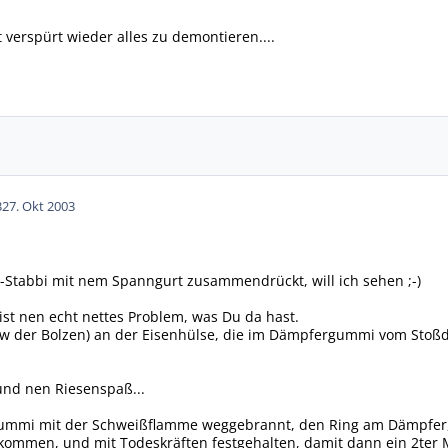
 verspürt wieder alles zu demontieren....
3
27. Okt 2003
-Stabbi mit nem Spanngurt zusammendrückt, will ich sehen ;-)
 ist nen echt nettes Problem, was Du da hast.
zw der Bolzen) an der Eisenhülse, die im Dämpfergummi vom Stoßdäm
 und nen Riesenspaß...
Gummi mit der Schweißflamme weggebrannt, den Ring am Dämpfer, 
 kommen, und mit Todeskräften festgehalten, damit dann ein 2ter