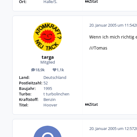
Zitat
Ort:
Halle/S.
20. Januar 2005 um 11:54
2
Wenn ich mich richtig
///Tomas
targa
Mitglied
18,9k
1,1k
Beiträge
Reputation
Land:
Deutschland
Postleitzahl:
52
Baujahr:
1995
Turbo:
t turbolinchen
Kraftstoff:
Benzin
Zitat
Titel:
Hoover
20. Januar 2005 um 12:57
2