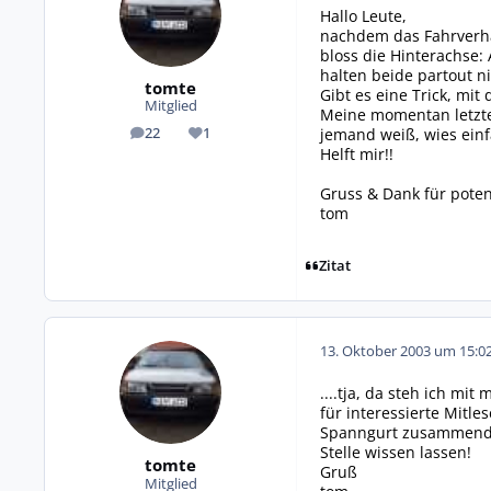
Hallo Leute,
nachdem das Fahrverha
bloss die Hinterachse: 
halten beide partout ni
tomte
Gibt es eine Trick, mi
Mitglied
Meine momentan letzte
jemand weiß, wies einf
22
1
Beiträge
Reputation
Helft mir!!
Gruss & Dank für potent
tom
Zitat
13. Oktober 2003 um 15:0
....tja, da steh ich mi
für interessierte Mitl
Spanngurt zusammendrü
Stelle wissen lassen!
tomte
Gruß
Mitglied