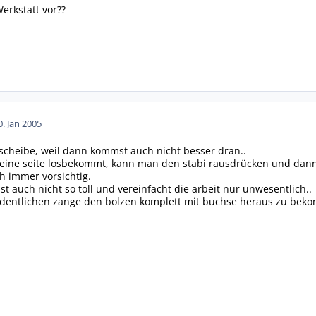
erkstatt vor??
0. Jan 2005
scheibe, weil dann kommst auch nicht besser dran..
ine seite losbekommt, kann man den stabi rausdrücken und dann
ch immer vorsichtig.
st auch nicht so toll und vereinfacht die arbeit nur unwesentlich..
ordentlichen zange den bolzen komplett mit buchse heraus zu bek