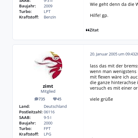
SAAB:
9-3 II
Wie geht denn da die W
Baujahr:
2009
Turbo:
LPT
Hilfe! gp.
Kraftstoff:
Benzin
Zitat
20. Januar 2005 um 09:43
2
lass das mit der brems
wenn man wenigstens e
mit flexen wäre ich au
die ganze hinterachse i
zimt
versuch es mit einer 
Mitglied
viele grüße
735
45
Beiträge
Reputation
Land:
Deutschland
Postleitzahl:
06116
SAAB:
9-5 I
Baujahr:
2000
Turbo:
FPT
Kraftstoff:
LPG