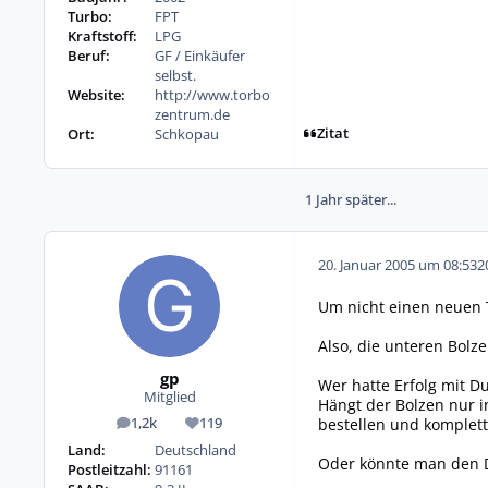
Turbo:
FPT
Kraftstoff:
LPG
Beruf:
GF / Einkäufer
selbst.
Website:
http://www.torbo
zentrum.de
Zitat
Ort:
Schkopau
1 Jahr später...
20. Januar 2005 um 08:53
2
Um nicht einen neuen T
Also, die unteren Bolz
gp
Wer hatte Erfolg mit 
Mitglied
Hängt der Bolzen nur 
bestellen und komplett
1,2k
119
Beiträge
Reputation
Land:
Deutschland
Oder könnte man den D
Postleitzahl:
91161