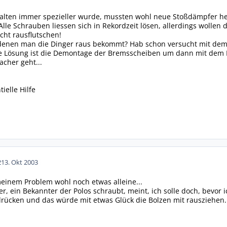
lten immer spezieller wurde, mussten wohl neue Stoßdämpfer her
Alle Schrauben liessen sich in Rekordzeit lösen, allerdings wollen
cht rausflutschen!
t denen man die Dinger raus bekommt? Hab schon versucht mit dem
 Lösung ist die Demontage der Bremsscheiben um dann mit dem H
acher geht...
ielle Hilfe
2
13. Okt 2003
t meinem Problem wohl noch etwas alleine...
eser, ein Bekannter der Polos schraubt, meint, ich solle doch, bev
cken und das würde mit etwas Glück die Bolzen mit rausziehen. 