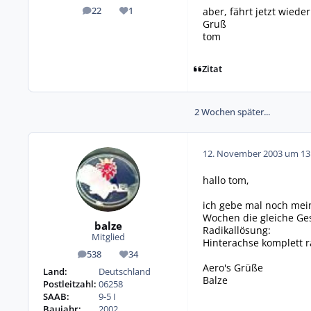
aber, fährt jetzt wieder
22
1
Beiträge
Reputation
Gruß
tom
Zitat
2 Wochen später...
12. November 2003 um 13
hallo tom,
ich gebe mal noch mein
Wochen die gleiche Ge
balze
Radikallösung:
Mitglied
Hinterachse komplett r
538
34
Beiträge
Reputation
Aero's Grüße
Land:
Deutschland
Balze
Postleitzahl:
06258
SAAB:
9-5 I
Baujahr:
2002