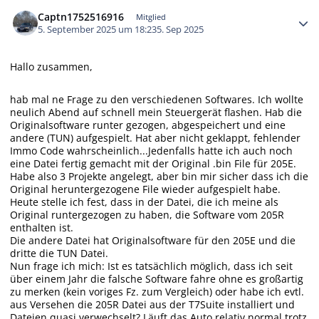
Autor-Statistiken
Captn1752516916
Mitglied
5. September 2025 um 18:23
5. Sep 2025
Hallo zusammen,
hab mal ne Frage zu den verschiedenen Softwares. Ich wollte
neulich Abend auf schnell mein Steuergerät flashen. Hab die
Originalsoftware runter gezogen, abgespeichert und eine
andere (TUN) aufgespielt. Hat aber nicht geklappt, fehlender
Immo Code wahrscheinlich...Jedenfalls hatte ich auch noch
eine Datei fertig gemacht mit der Original .bin File für 205E.
Habe also 3 Projekte angelegt, aber bin mir sicher dass ich die
Original heruntergezogene File wieder aufgespielt habe.
Heute stelle ich fest, dass in der Datei, die ich meine als
Original runtergezogen zu haben, die Software vom 205R
enthalten ist.
Die andere Datei hat Originalsoftware für den 205E und die
dritte die TUN Datei.
Nun frage ich mich: Ist es tatsächlich möglich, dass ich seit
über einem Jahr die falsche Software fahre ohne es großartig
zu merken (kein voriges Fz. zum Vergleich) oder habe ich evtl.
aus Versehen die 205R Datei aus der T7Suite installiert und
Dateien quasi verwechselt? Läuft das Auto relativ normal trotz