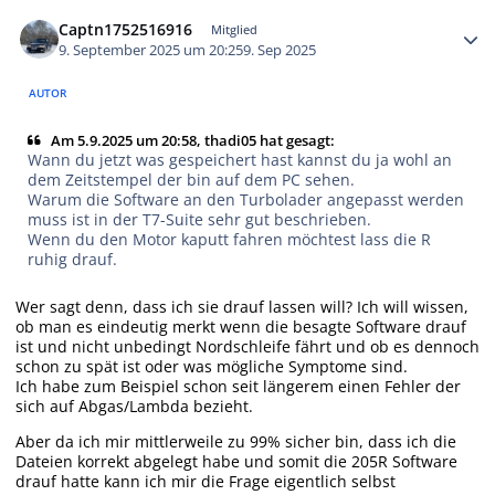
Autor-Statistiken
Captn1752516916
Mitglied
9. September 2025 um 20:25
9. Sep 2025
AUTOR
Am 5.9.2025 um 20:58, thadi05 hat gesagt:
Wann du jetzt was gespeichert hast kannst du ja wohl an
dem Zeitstempel der bin auf dem PC sehen.
Warum die Software an den Turbolader angepasst werden
muss ist in der T7-Suite sehr gut beschrieben.
Wenn du den Motor kaputt fahren möchtest lass die R
ruhig drauf.
Wer sagt denn, dass ich sie drauf lassen will? Ich will wissen,
ob man es eindeutig merkt wenn die besagte Software drauf
ist und nicht unbedingt Nordschleife fährt und ob es dennoch
schon zu spät ist oder was mögliche Symptome sind.
Ich habe zum Beispiel schon seit längerem einen Fehler der
sich auf Abgas/Lambda bezieht.
Aber da ich mir mittlerweile zu 99% sicher bin, dass ich die
Dateien korrekt abgelegt habe und somit die 205R Software
drauf hatte kann ich mir die Frage eigentlich selbst