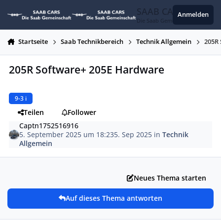
Zum Inhalt springen
SAAB CARS
Anmelden
Die Saab Gemeinschaft
Startseite
Saab Technikbereich
Technik Allgemein
205R
205R Software+ 205E Hardware
9-3 i
Teilen
Follower
Captn1752516916
5. September 2025 um 18:23
5. Sep 2025
in
Technik
Allgemein
Neues Thema starten
Auf dieses Thema antworten