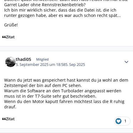
Garret Lader ohne Rennstreckenbetrieb?
Ich bin mir wirklich sicher, dass das die Datei ist, die ich
runter gezogen habe, aber es war auch schon recht spät...
Grüße!
Zitat
Autor-Statistiken
thadi05
Mitglied
5. September 2025 um 18:58
5. Sep 2025
Wann du jetzt was gespeichert hast kannst du ja wohl an dem
Zeitstempel der bin auf dem PC sehen.
Warum die Software an den Turbolader angepasst werden
muss ist in der T7-Suite sehr gut beschrieben.
Wenn du den Motor kaputt fahren möchtest lass die R ruhig
drauf.
Zitat
1